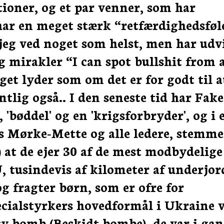
ationer, og et par venner, som har
ar en meget stærk “retfærdighedsføle
 jeg ved noget som helst, men har udv
g mirakler “I can spot bullshit from 
get lyder som om det er for godt til a
ntlig også.. I den seneste tid har Fake
 'bøddel' og en 'krigsforbryder', og i 
s Mørke-Mette og alle ledere, stemmer
 at de ejer 30 af de mest modbydelige
U, tusindevis af kilometer af underjor
g fragter børn, som er ofre for
cialstyrkers hovedformål i Ukraine v
y bomb (Beskidt bombe), de var i ga