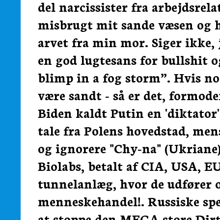
del narcissister fra arbejdsrel
misbrugt mit sande væsen og h
arvet fra min mor. Siger ikke,
en god lugtesans for bullshit o
blimp in a fog storm”. Hvis no
være sandt - så er det, formode
Biden kaldt Putin en 'diktator',
tale fra Polens hovedstad, men
og ignorere "Chy-na" (Ukriane)
Biolabs, betalt af CIA, USA, E
tunnelanlæg, hvor de udfører o
menneskehandel!. Russiske spe
at stoppe den MEGA store Dirt