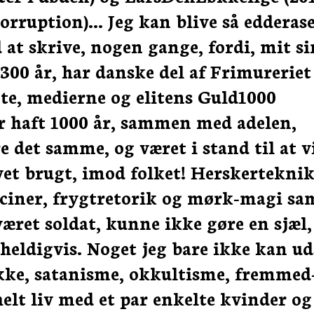
rruption)... Jeg kan blive så edderas
 at skrive, nogen gange, fordi, mit si
 300 år, har danske del af Frimureriet
gte, medierne og elitens Guld1000
r haft 1000 år, sammen med adelen,
re det samme, og været i stand til at v
evet brugt, imod folket! Herskerteknik
cciner, frygtretorik og mørk-magi sa
ret soldat, kunne ikke gøre en sjæl,
 heldigvis. Noget jeg bare ikke kan ud
 ikke, satanisme, okkultisme, fremmed
lt liv med et par enkelte kvinder og