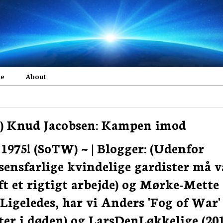
me
About
e!) Knud Jacobsen: Kampen imod
 1975! (SoTW) ~ | Blogger: (Udenfor
sensfarlige kvindelige gardister må 
ft et rigtigt arbejde) og Mørke-Mette
igeledes, har vi Anders 'Fog of War'
ater i døden) og LarsDenLøkkelige (20