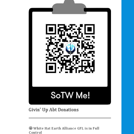
Givin' Up Abt Donations
🤩 White Hat Earth Alliance GFL is in Full
Control