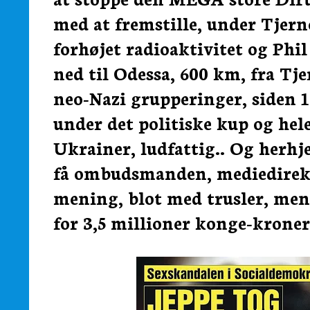
med at fremstille, under Tjern
forhøjet radioaktivitet og Phil
ned til Odessa, 600 km, fra Tj
neo-Nazi grupperinger, siden 1
under det politiske kup og hel
Ukrainer, ludfattig.. Og her
få ombudsmanden, mediedirektø
mening, blot med trusler, mens
for 3,5 millioner konge-kroner..