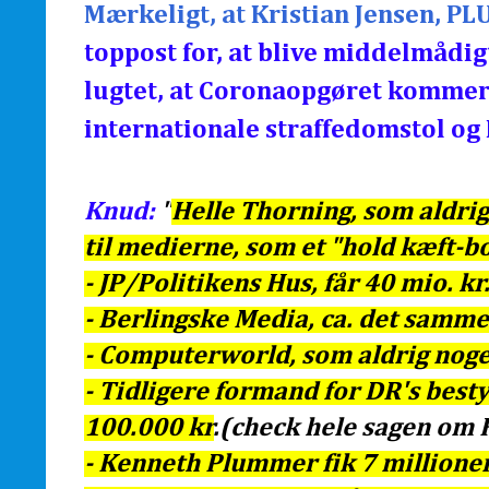
Mærkeligt, at Kristian Jensen, PL
toppost for, at blive middelmådig
lugtet, at Coronaopgøret komme
internationale straffedomstol o
Knud:
"
Helle Thorning, som aldrig 
til medierne, som et "hold kæft-bo
- JP/Politikens Hus, får 40 mio. kr. 
- Berlingske Media, ca. det samme
- Computerworld, som aldrig noge
- Tidligere formand for DR's best
100.000 kr
.(check hele sagen om 
- Kenneth Plummer fik 7 millioner 