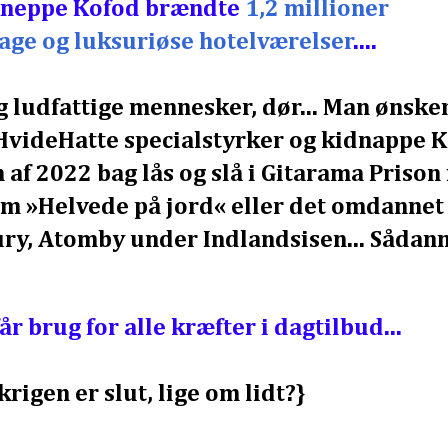
 Kneppe Kofod brændte
1,2 millioner
dage og luksuriøse hotelværelser
....
g ludfattige mennesker, dør... Man ønske
e HvideHatte specialstyrker og kidnappe 
n af 2022 bag lås og slå i Gitarama Prison 
m »Helvede på jord« eller det omdannet
ry, Atomby under Indlandsisen... Sådan
 får brug for alle kræfter i dagtilbud...
igen er slut, lige om lidt?}