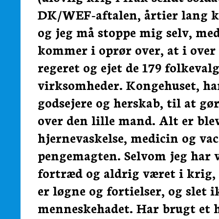
DK/WEF-aftalen, årtier lang ko
og jeg må stoppe mig selv, med
kommer i oprør over, at i over
regeret og ejet de 179 folkeval
virksomheder. Kongehuset, ha
godsejere og herskab, til at gø
over den lille mand. Alt er bl
hjernevaskelse, medicin og va
pengemagten. Selvom jeg har væ
fortræd og aldrig været i krig,
er løgne og fortielser, og slet
menneskehadet. Har brugt et he