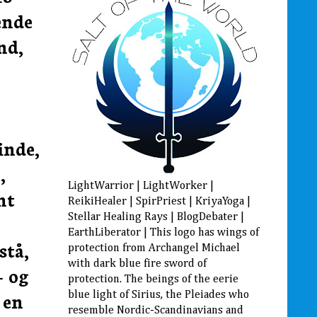
ende
nd,
inde,
,
LightWarrior | LightWorker |
mt
ReikiHealer | SpirPriest | KriyaYoga |
Stellar Healing Rays | BlogDebater |
EarthLiberator | This logo has wings of
stå,
protection from Archangel Michael
with dark blue fire sword of
- og
protection. The beings of the eerie
 en
blue light of Sirius, the Pleiades who
resemble Nordic-Scandinavians and