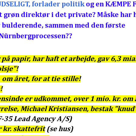
UDSELIGT, forlader politik
og en KÆMPE 
t grøn direktør i det private? Måske har 
r bulderende, sammen med den første
g Nürnbergprocessen??
på papir, har haft et arbejde, gav 6,3 mia.
lsje"!
om året, for at tie stille!
!
nsinde er udkommet, over 1 mio. kr. om 
yrelse, Michael Kristiansen, bestak "knu
F-35 Lead Agency A/S)
kr. skattefrit
(se hus)