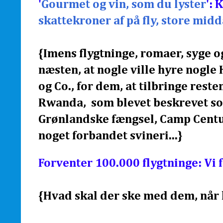
'
Gourmet og vin, som du lyster
':
skattekroner af på fly, store mid
{Imens flygtninge, romaer, syge o
næsten, at nogle ville hyre nogl
og Co., for dem, at tilbringe reste
Rwanda, som blevet beskrevet so
Grønlandske fængsel, Camp Centu
noget forbandet svineri...}
Forventer 100.000 flygtninge
: Vi
{Hvad skal der ske med dem, når kr