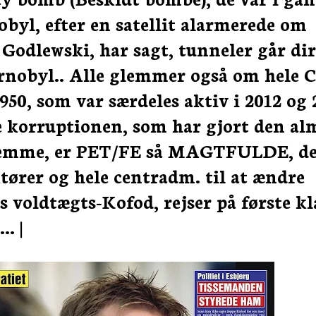
obyl, efter en satellit alarmerede om
 Godlewski, har sagt, tunneler går di
ernobyl.. Alle glemmer også om hele 
950, som var særdeles aktiv i 2012 og 
e korruptionen, som har gjort den al
hjemme, er PET/FE så MAGTFULDE, d
rer og hele centradm. til at ændre
 voldtægts-Kofod, rejser på første kl
. |