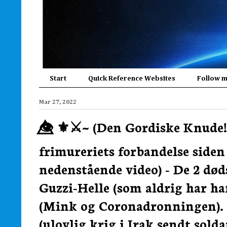
Start
Quick Reference Websites
Follow 
Mar 27, 2022
👁️⃤ ⚜️⚔️~ (Den Gordiske Knud
frimureriets forbandelse siden
nedenstående video) - De 2 død
Guzzi-Helle (som aldrig har ha
(Mink og Coronadronningen). L
(ulovlig krig i Irak sendt sold