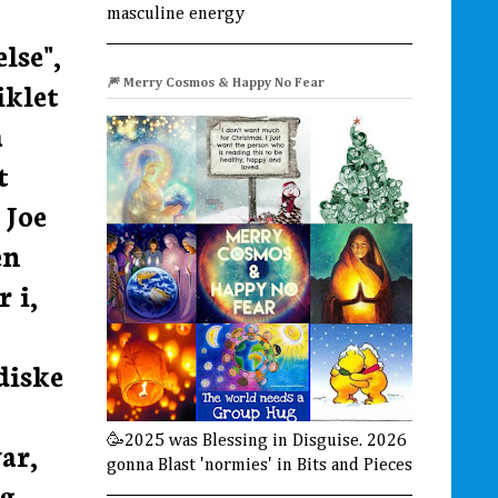
masculine energy
lse",
iklet
🎆 Merry Cosmos & Happy No Fear
a
t
 Joe
en
 i,
diske
🥳2025 was Blessing in Disguise. 2026
ar,
gonna Blast 'normies' in Bits and Pieces
ng