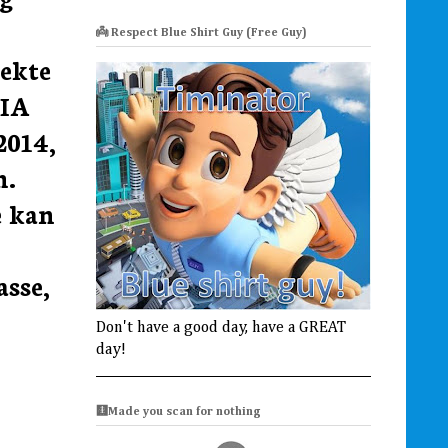
👼 Respect Blue Shirt Guy (Free Guy)
rekte
CIA
2014,
m.
e kan
asse,
Don't have a good day, have a GREAT
day!
🩻Made you scan for nothing