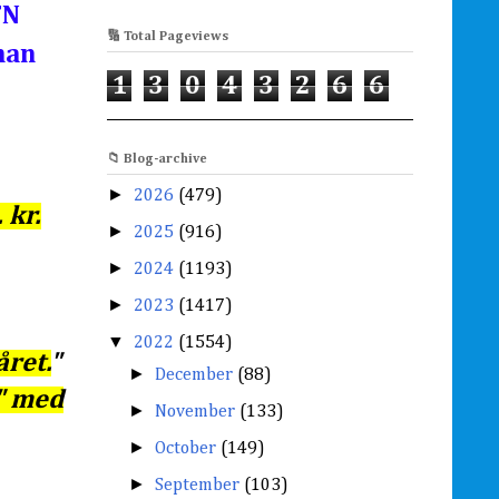
FN
🔢 Total Pageviews
han
1
3
0
4
3
2
6
6
📁 Blog-archive
►
2026
(479)
 kr.
►
2025
(916)
►
2024
(1193)
►
2023
(1417)
▼
2022
(1554)
året.
"
►
December
(88)
d" med
►
November
(133)
►
October
(149)
►
September
(103)