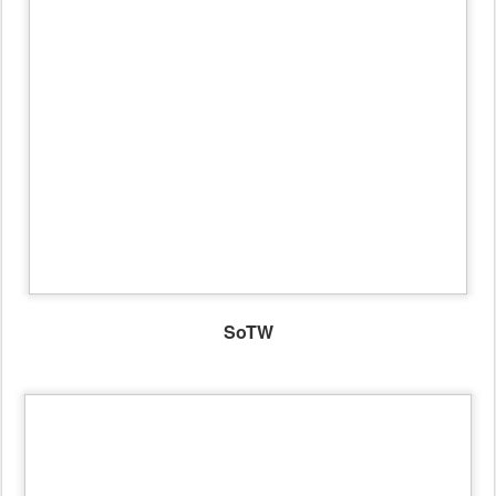
SoTW -
2024 blev ikke noget nemt år
-
Kristeligt
Dagblads Pris 2024
SoTW