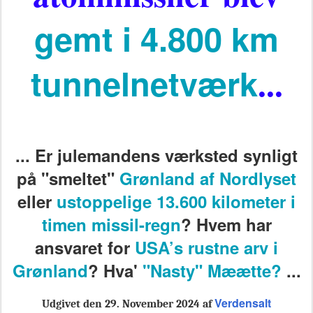
gemt i 4.800 km
tunnelnetværk
...
... Er julemandens værksted synligt
på "smeltet"
Grønland af Nordlyset
eller
ustoppelige
13.600 kilometer i
timen
missil-regn
? Hvem har
ansvaret for
USA’s rustne arv i
Grønland
? Hva'
"Nasty" Mæætte?
...
Verdensalt
Udgivet den 29. November 2024 af
Imens Peach State, Aloha State, Silver State og Lone Star