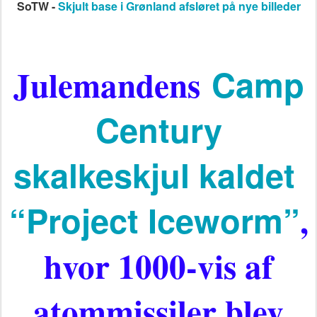
Julemandens
Camp
Century
skalkeskjul kaldet
“Project Iceworm”
,
hvor 1000-vis af
atommissiler blev