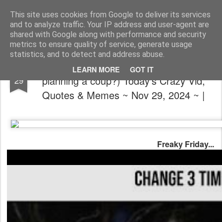
The universe is eternal, infinite and vibrant, a conscious cosmos
This site uses cookies from Google to deliver its services
and to analyze traffic. Your IP address and user-agent are
Pages
shared with Google along with performance and security
metrics to ensure quality of service, generate usage
statistics, and to detect and address abuse.
😎🥳😵(UFOs invade D.C. like in 1952
NOV
LEARN MORE
GOT IT
planning a coup?) Today's Crazy Vid,
29
Quotes & Memes ~ Nov 29, 2024 ~ |
Freaky Friday...