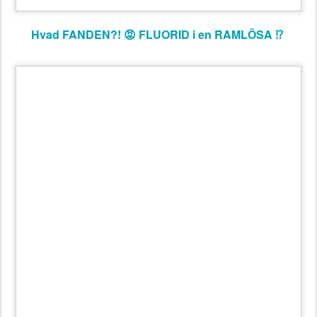
Hvad FANDEN?! 😡 FLUORID i en RAMLÖSA ⁉️