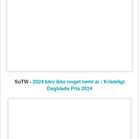
SoTW -
Op mod 100.000 mere i løn til ministrene