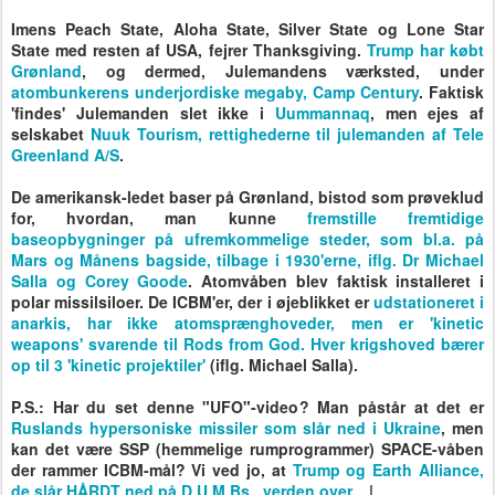
State med resten af USA, fejrer Thanksgiving.
Trump har købt
Grønland
, og dermed, Julemandens værksted, under
atombunkerens underjordiske megaby, Camp Century
. Faktisk
'findes' Julemanden slet ikke i
Uummannaq
, men ejes af
selskabet
Nuuk Tourism, rettighederne til julemanden af Tele
Greenland A/S
.
De amerikansk-ledet baser på Grønland, bistod som prøveklud
for, hvordan, man kunne
fremstille fremtidige
baseopbygninger på ufremkommelige steder, som bl.a. på
Mars og Månens bagside, tilbage i 1930'erne, iflg. Dr Michael
Salla og Corey Goode
. Atomvåben blev faktisk installeret i
polar missilsiloer. De ICBM'er, der i øjeblikket er
udstationeret i
anarkis, har ikke atomsprænghoveder, men er 'kinetic
weapons' svarende til Rods from God. Hver krigshoved bærer
op til 3 'kinetic projektiler'
(iflg. Michael Salla).
P.S.: Har du set denne "UFO"-video? Man påstår at det er
Ruslands hypersoniske missiler som slår ned i Ukraine
, men
kan det være SSP (hemmelige rumprogrammer) SPACE-våben
der rammer ICBM-mål? Vi ved jo, at
Trump og Earth Alliance,
de slår HÅRDT ned på D.U.M.Bs., verden over
... |