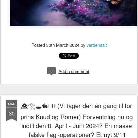
Posted
30th March 2024
by
verdensalt
0
Add a comment
👁️⃤𓂀🕳️🐇🏴‍☠️ (Vi tager den én gang til for
MAR
30
prins Knud og Romer) Forventning nu og
indtil den 8. April - Juni 2024? En masse
'falske flag'-operationer? Et nyt 9/11