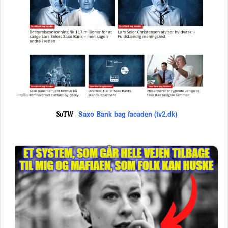
Saxo Bank bag facaden (tv2.dk)
SoTW -