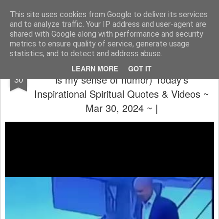
The universe is eternal, infinite and vibrant, a conscious cosmos
This site uses cookies from Google to deliver its services
and to analyze traffic. Your IP address and user-agent are
Pages
shared with Google along with performance and security
metrics to ensure quality of service, generate usage
statistics, and to detect and address abuse.
🙏 ~ 💝 (A fucked up world. All I've got left
MAR
LEARN MORE
GOT IT
is my sense of humor) Today's
30
Inspirational Spiritual Quotes & Videos ~
Mar 30, 2024 ~ |