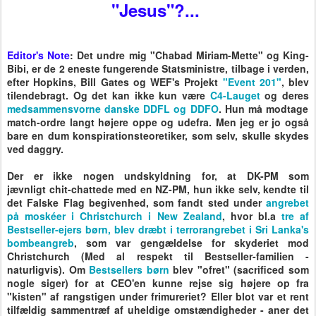
"Jesus"?...
Editor's Note
: Det undre mig "Chabad Miriam-Mette" og King-
Bibi, er de 2 eneste fungerende Statsministre, tilbage i verden,
efter Hopkins, Bill Gates og WEF's Projekt
"Event 201"
, blev
tilendebragt. Og det kan ikke kun være
C4-Lauget
og deres
medsammensvorne danske DDFL og DDFO
. Hun må modtage
match-ordre langt højere oppe og udefra. Men jeg er jo også
bare en dum konspirationsteoretiker, som selv, skulle skydes
ved daggry.
Der er ikke nogen undskyldning for, at DK-PM som
jævnligt chit-chattede med en NZ-PM, hun ikke selv, kendte til
det Falske Flag begivenhed, som fandt sted under
angrebet
på moskéer i Christchurch i New Zealand
, hvor bl.a
tre af
Bestseller-ejers børn, blev dræbt i terrorangrebet i Sri Lanka's
bombeangreb
, som var gengældelse for skyderiet mod
Christchurch (Med al respekt til Bestseller-familien -
naturligvis). Om
Bestsellers børn
blev "ofret" (sacrificed som
nogle siger) for at CEO'en kunne rejse sig højere op fra
"kisten" af rangstigen under frimureriet? Eller blot var et rent
tilfældig sammentræf af uheldige omstændigheder - aner det