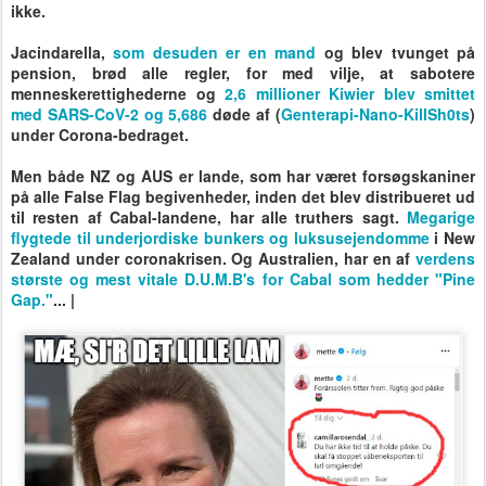
ikke.
Jacindarella,
som desuden er en mand
og blev tvunget på
pension, brød alle regler, for med vilje, at sabotere
menneskerettighederne og
2,6 millioner Kiwier blev smittet
med SARS-CoV-2 og 5,686
døde af (
Genterapi-Nano-KillSh0ts
)
under Corona-bedraget.
Men både NZ og AUS er lande, som har været forsøgskaniner
på alle False Flag begivenheder, inden det blev distribueret ud
til resten af Cabal-landene, har alle truthers sagt.
Megarige
flygtede til underjordiske bunkers og luksusejendomme
i New
Zealand under coronakrisen. Og Australien, har en af
verdens
største og mest vitale D.U.M.B's for Cabal som hedder "Pine
Gap."
... |