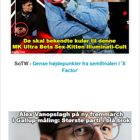
SoTW -
Gense højdepunkter fra semifinalen i 'X
Factor'