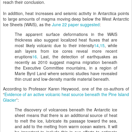
reach their conclusion.
In addition, heat increases and seismic activity in Antarctica points
to large amounts of magma moving deep below the West Antarctic
Ice Sheets (WAIS), as the
June 22 paper suggested
:
The apparent surface deformations in the WAIS
thickness also suggest localized heat fluxes that are
most likely volcanic due to their intensity
14
,
15
, while
ash layers from ice cores reveal more recent
eruptions
16
. Last, the detection of earthquakes as
recently as 2010 suggest magma migration beneath
the Executive Committee mountains, in a region of
Marie Byrd Land where seismic studies have revealed
thin crust and low-density mantle material beneath.
According to Professor Karen Heywood, one of the co-authors of
“
Evidence of an active volcanic heat source beneath the Pine Island
Glacier
”:
The discovery of volcanoes beneath the Antarctic ice
sheet means that there is an additional source of heat
to melt the ice, lubricate its passage toward the sea,
and add to the melting from warm ocean waters. It will
be important to include this in our efforts to estimate