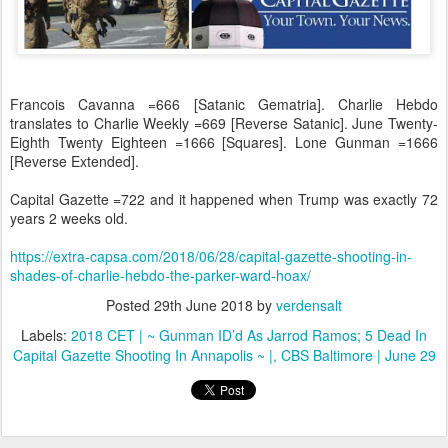
Francois Cavanna =666 [Satanic Gematria]. Charlie Hebdo
translates to Charlie Weekly =669 [Reverse Satanic]. June Twenty-
Eighth Twenty Eighteen =1666 [Squares]. Lone Gunman =1666
[Reverse Extended].
Capital Gazette =722 and it happened when Trump was exactly 72
years 2 weeks old.
https://extra-capsa.com/2018/06/28/capital-gazette-shooting-in-
shades-of-charlie-hebdo-the-parker-ward-hoax/
Posted
29th June 2018
by
verdensalt
Labels:
2018 CET | ~ Gunman ID’d As Jarrod Ramos; 5 Dead In
Capital Gazette Shooting In Annapolis ~ |
CBS Baltimore | June 29