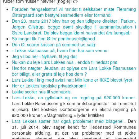
Kilder som 'Kisser' nævner (nogle): 👉
Foruden fængselsstraf vil mindst ti selskaber miste Flemming
Østergaard som bestyrelsesmedlem eller formand.
Den 23. marts 2017 blev han og den tidligere direktør i Parken,
Jørgen Glistrup, begge dømt skyldige i kursmanipulation i
Østre Landsret. De blev begge idømt halvandet års fængsel.
Så meget fik Don Ø for penthouselejlighed
Don Ø. scorer kassen på sommerhus-salg
- Løkke skal passe på, hvem han har som venner
Jeg vil bo her i Nyhavn, til jeg dør
Nu kan du leje Lars Løkkes hus - endda til nedsat pris
Hvorfor nægter Jeudan, at oplyse om Lars Løkke Rasmussen
bor billigt, eller gratis til leje hos dem ?
Lars Løkke i krig med avis i nat: Min kone er IKKE blevet fyret
Her er Løkkes kaotiske privatøkonomi
Løkke scorer hus til vennepris
Lars Løkke, en gylletank og en regning på 920.000 kroner.
Lars Løkke Rasmussen gik som amtsborgmester ind i omstridt
miljøsag. Det kostede skatteborgerne en ekstra-regning på
920.000 kroner. »Magtmisbrug,« lyder kritikken
Lars Løkkes søster har også problemer med bilagene
. Den
31. juli 2014, blev sagen kendt for Hedensted Kommunes
personale afdeling, at der var problemer med et ældre
ægtepars økonomi, der blev varetaget af Hedensted