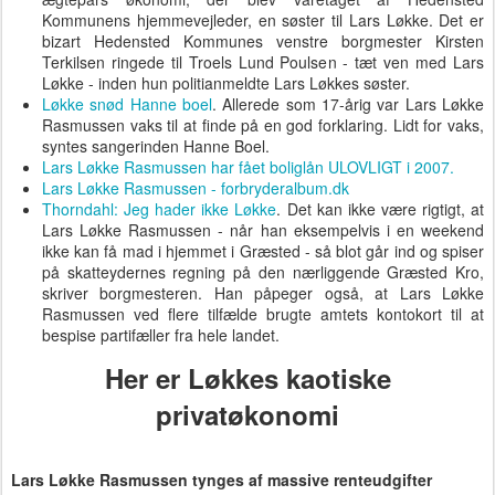
Kommunens hjemmevejleder, en søster til Lars Løkke. Det er
bizart Hedensted Kommunes venstre borgmester Kirsten
Terkilsen ringede til Troels Lund Poulsen - tæt ven med Lars
Løkke - inden hun politianmeldte Lars Løkkes søster.
Løkke snød Hanne boel
. Allerede som 17-årig var Lars Løkke
Rasmussen vaks til at finde på en god forklaring. Lidt for vaks,
syntes sangerinden Hanne Boel.
Lars Løkke Rasmussen har fået boliglån ULOVLIGT i 2007.
Lars Løkke Rasmussen - forbryderalbum.dk
Thorndahl: Jeg hader ikke Løkke
. Det kan ikke være rigtigt, at
Lars Løkke Rasmussen - når han eksempelvis i en weekend
ikke kan få mad i hjemmet i Græsted - så blot går ind og spiser
på skatteydernes regning på den nærliggende Græsted Kro,
skriver borgmesteren. Han påpeger også, at Lars Løkke
Rasmussen ved flere tilfælde brugte amtets kontokort til at
bespise partifæller fra hele landet.
Her er Løkkes kaotiske
privatøkonomi
Lars Løkke Rasmussen tynges af massive renteudgifter