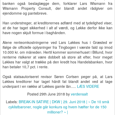
banken også beslaglægge dem, forklarer Lars Wismann fra
Wismann Property Consult, der blandt andet rådgiver om
ejendomme og pantebreve.
Han understreger, at kreditorernes adfærd med at tydelighed viser,
at de har taget sikkerhed i alt af værdi, og Løkke derfor ikke kan
have nogen skjult formue i baghånden.
Alene renteomkostningerne ved Lars Løkkes hus i Græsted er
ifølge de officielle oplysninger fra Tingbogen i værste fald op imod
10.000 kr. om måneden. Hertil kommer sommerhuset i Billund, hvor
renterne risikerer at være dobbelt så store alt efter, hvor meget
Løkkes har valgt at trække på den kredit hos Handelsbanken, hvor
han betaler 10,7 pct. i rente.
Også statsautoriseret revisor Søren Cortsen peger på, at Lars
Løkkes kreditorer har taget hårdt fat blandt andet ved at tage
underpant i en række af Løkkes gamle lån.....
LÆS VIDERE
Posted
29th June 2018
by
verdensalt
Labels:
BREAK-IN SATIRE | DKW | 29. Juni 2018 | ~ De 10 små
cyklistbaroner
nogle går konkurs og hvem hæfter for de 150
millioner? ~ |