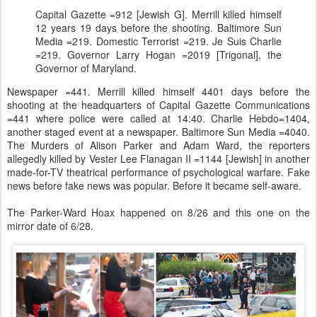
Capital Gazette =912 [Jewish G]. Merrill killed himself
12 years 19 days before the shooting. Baltimore Sun
Media =219. Domestic Terrorist =219. Je Suis Charlie
=219. Governor Larry Hogan =2019 [Trigonal], the
Governor of Maryland.
Newspaper =441. Merrill killed himself 4401 days before the
shooting at the headquarters of Capital Gazette Communications
=441 where police were called at 14:40. Charlie Hebdo=1404,
another staged event at a newspaper. Baltimore Sun Media =4040.
The Murders of Alison Parker and Adam Ward, the reporters
allegedly killed by Vester Lee Flanagan II =1144 [Jewish] in another
made-for-TV theatrical performance of psychological warfare. Fake
news before fake news was popular. Before it became self-aware.
The Parker-Ward Hoax happened on 8/26 and this one on the
mirror date of 6/28.