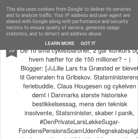
The universe is eternal, infinite and vibrant, a conscious cosmos
This site uses cookies from Google to deliver its services
and to analyze traffic. Your IP address and user-agent are
Pages
shared with Google along with performance and security
metrics to ensure quality of service, generate usage
statistics, and to detect and address abuse.
BREAK-IN SATIRE | DKW | 29. Juni 2018 | 
JUN
LEARN MORE
GOT IT
De 10 små cyklistbaroner, 2 går konkurs o
29
hvem hæfter for de 150 millioner? ~ |
Blogger: [🚴Lille Lars fra Græsted er bleve
til Generalen fra Gribskov. Statsministeren
feriebuddie, Claus Hougesen og cykelven
dømt i Danmarks største historiske
bestikkelsessag, mens den teknisk
insolvente, Statsminister, skaber i panik,
#DenPrivateLarsLøkkeSugar-
FondensPensionsScamUdenRegnskabspligt