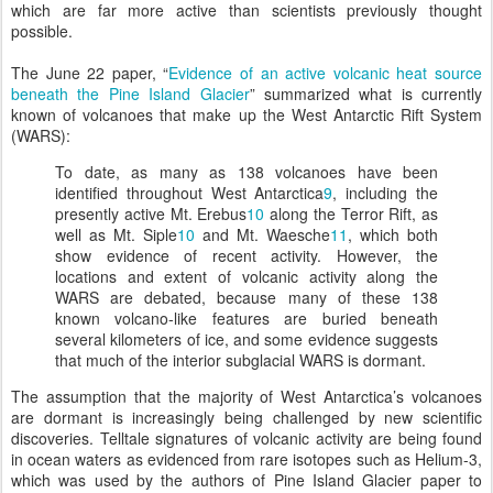
which are far more active than scientists previously thought
possible.
The June 22 paper, “
Evidence of an active volcanic heat source
beneath the Pine Island Glacier
” summarized what is currently
known of volcanoes that make up the West Antarctic Rift System
(WARS):
To date, as many as 138 volcanoes have been
identified throughout West Antarctica
9
, including the
presently active Mt. Erebus
10
along the Terror Rift, as
well as Mt. Siple
10
and Mt. Waesche
11
, which both
show evidence of recent activity. However, the
locations and extent of volcanic activity along the
WARS are debated, because many of these 138
known volcano-like features are buried beneath
several kilometers of ice, and some evidence suggests
that much of the interior subglacial WARS is dormant.
The assumption that the majority of West Antarctica’s volcanoes
are dormant is increasingly being challenged by new scientific
discoveries. Telltale signatures of volcanic activity are being found
in ocean waters as evidenced from rare isotopes such as Helium-3,
which was used by the authors of Pine Island Glacier paper to