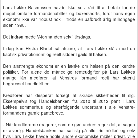
Lars Løkke Rasmussen havde ikke selv råd til at betale for de
meget omtalte formandshabitter og boxershorts, fordi hans egen
økonomi ikke var 'robust nok' - trods en uafbrudt årlig milliongage
siden 1998.
Det indrømmede V-formanden selv i tirsdags.
I dag kan Ekstra Bladet så afsløre, at Lars Løkke slås med en
kaotisk privatøkonomi og reelt sidder i gæld til halsen.
Den anstrengte økonomi er en lænke om halsen på den kendte
politiker. For alene de månedlige renteudgifter på Lars Løkkes
mange lån medfører, at Venstres formand reelt har stærkt
begrænset handlefrihed.
Kreditorer har desperat forsøgt at skrabe sikkerheder til sig.
Eksempelvis tog Handelsbanken fra 2010 til 2012 pant i Lars
Løkkes sommerhus og efterfølgende underpant i alle Venstre-
formandens gamle pantebreve.
- Når kreditorerne reagerer, som de gør, understreger det, at sagen
er alvorlig. Handelsbanken har sat sig på alle frie midler, og selv
hvis Lars Løkke havde nogle andre økonomiske midler privat, ville