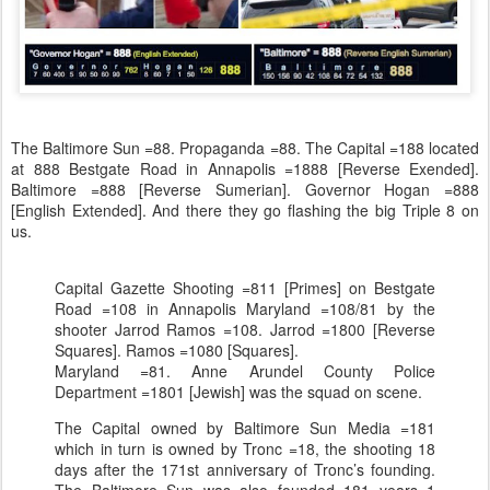
The Baltimore Sun =88. Propaganda =88. The Capital =188 located
at 888 Bestgate Road in Annapolis =1888 [Reverse Exended].
Baltimore =888 [Reverse Sumerian]. Governor Hogan =888
[English Extended]. And there they go flashing the big Triple 8 on
us.
Capital Gazette Shooting =811 [Primes] on Bestgate
Road =108 in Annapolis Maryland =108/81 by the
shooter Jarrod Ramos =108. Jarrod =1800 [Reverse
Squares]. Ramos =1080 [Squares].
Maryland =81. Anne Arundel County Police
Department =1801 [Jewish] was the squad on scene.
The Capital owned by Baltimore Sun Media =181
which in turn is owned by Tronc =18, the shooting 18
days after the 171st anniversary of Tronc’s founding.