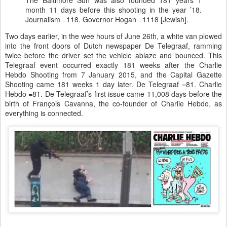
The Baltimore Sun was also founded 181 years 1
month 11 days before this shooting in the year ’18.
Journalism =118. Governor Hogan =1118 [Jewish].
Two days earlier, in the wee hours of June 26th, a white van plowed
into the front doors of Dutch newspaper De Telegraaf, ramming
twice before the driver set the vehicle ablaze and bounced. This
Telegraaf event occurred exactly 181 weeks after the Charlie
Hebdo Shooting from 7 January 2015, and the Capital Gazette
Shooting came 181 weeks 1 day later. De Telegraaf =81. Charlie
Hebdo =81. De Telegraaf’s first issue came 11,008 days before the
birth of François Cavanna, the co-founder of Charlie Hebdo, as
everything is connected.