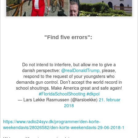
"
Find five errors
":
Do not intend to interfere, but allow me to give a
danish perspective:
@realDonaldTrump
, please,
respond to the request of your youngsters who
demands gun control. Don’t accept the world record in
school shoutings. Make America great and safe again!
#FloridaSchoolShooting
#dkpol
— Lars Løkke Rasmussen (@larsloekke)
21. februar
2018
https://www.radio24syv.dk/programmer/den-korte-
weekendavis/28026582/den-korte-weekendavis-29-06-2018-1