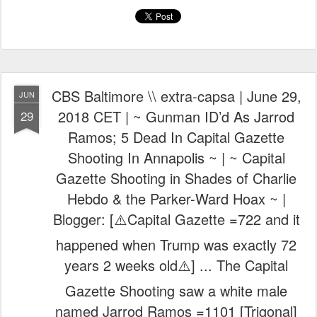
CBS Baltimore \\ extra-capsa | June 29,
JUN
2018 CET | ~ Gunman ID’d As Jarrod
29
Ramos; 5 Dead In Capital Gazette
Shooting In Annapolis ~ | ~ Capital
Gazette Shooting in Shades of Charlie
Hebdo & the Parker-Ward Hoax ~ |
Blogger: [⚠️Capital Gazette =722 and it
happened when Trump was exactly 72
years 2 weeks old⚠️] ... The Capital
Gazette Shooting saw a white male
named Jarrod Ramos =1101 [Trigonal]