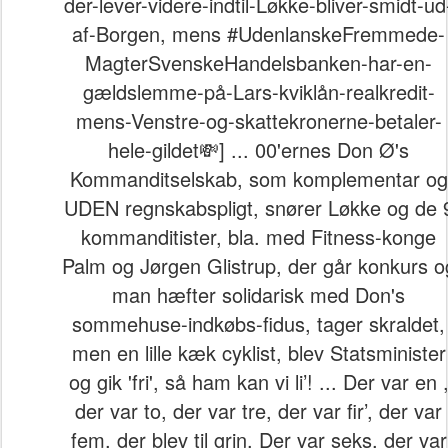
der-lever-videre-indtil-Løkke-bliver-smidt-ud
af-Borgen, mens #UdenlanskeFremmede-
MagterSvenskeHandelsbanken-har-en-
gældslemme-på-Lars-kviklån-realkredit-
mens-Venstre-og-skattekronerne-betaler-
hele-gildet💸] ... 00'ernes Don Ø's
Kommanditselskab, som komplementar og
UDEN regnskabspligt, snører Løkke og de 
kommanditister, bla. med Fitness-konge
Palm og Jørgen Glistrup, der går konkurs o
man hæfter solidarisk med Don's
sommehuse-indkøbs-fidus, tager skraldet,
men en lille kæk cyklist, blev Statsminister
og gik 'fri', så ham kan vi li’! ... Der var en 
der var to, der var tre, der var fir’, der var
fem, der blev til grin. Der var seks, der var