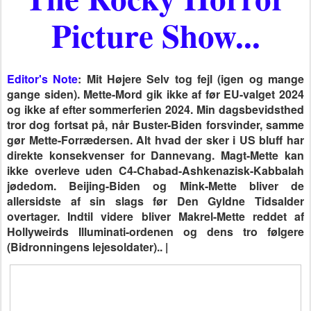
Picture Show...
Editor's Note
: Mit Højere Selv tog fejl (igen og mange
gange siden). Mette-Mord gik ikke af før EU-valget 2024
og ikke af efter sommerferien 2024. Min dagsbevidsthed
tror dog fortsat på, når Buster-Biden forsvinder, samme
gør Mette-Forrædersen. Alt hvad der sker i US bluff har
direkte konsekvenser for Dannevang. Magt-Mette kan
ikke overleve uden C4-Chabad-Ashkenazisk-Kabbalah
jødedom. Beijing-Biden og Mink-Mette bliver de
allersidste af sin slags før Den Gyldne Tidsalder
overtager. I
ndtil videre bliver Makrel-Mette reddet af
Hollyweirds Illuminati-ordenen og dens tro følgere
(Bidronningens lejesoldater)
.. |