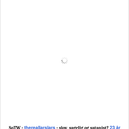
thereallarslars
23 år
SoTW -
- sjov, sagelig og satanist?