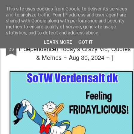
The universe is eternal, infinite and vibrant, a conscious cosmos
This site uses cookies from Google to deliver its services
and to analyze traffic. Your IP address and user-agent are
Pages
shared with Google along with performance and security
metrics to ensure quality of service, generate usage
statistics, and to detect and address abuse.
😎🥳😵 (R U suffering from TDS? Try
AUG
LEARN MORE
GOT IT
Independence) Today's Crazy Vid, Quotes
30
& Memes ~ Aug 30, 2024 ~ |