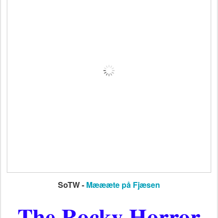
SoTW -
Mæææte på Fjæsen
The Rocky Horror