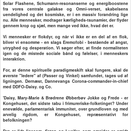
Solar Flashene, Schumann-resonanserne og energiboostene
fra vores centrale galakse og Omni-verset, skabelsens
uendelighed og det kosmiske, er i en massiv forandring lige
nu. Alle mennesker, modtager kærligheds-tsunamier, der flyder
gennem krop og sjæl, men mange ved ikke, hvad det er.
Vi mennesker er flokdyr, og når vi ikke er en del af en flok,
bliver vi ensomme - en slags Eremofobi - bestående af angst,
utryghed og desperation. Vi søger efter, at finde normaliteten
igen og de mistede sociale bånd og følelser, i menneskers
interaktion.
For, at denne spirituelle paradigmeskift skal fungere, skal de
øverste "ledere" af (Passer og Vinkel) samfundet, tages ud af
ligningen. Dernæst, Dannevangs Corona-commander-in-chief
med DDFO-Daisy. og Co.
'Daisy, Mary-Marie & Brødrene Øbberbøv Jokke og Frede - er
Kongehuset, det sidste tabu i frimureriske-folketinget? Under
enevælde, parlamentarisk immunitet, over grundloven og med
arvelig rigdom, er Kongehuset, repræsentativt for
befolkningen?