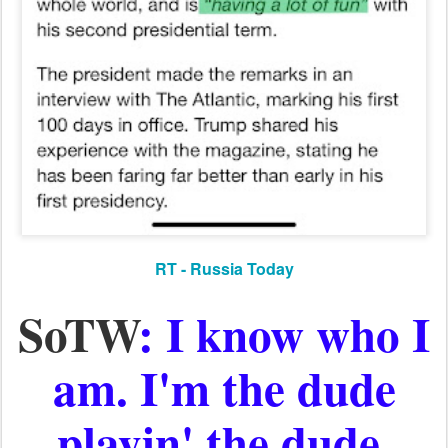
RT - Russia Today
SoTW
: I know who I
am. I'm the dude
playin' the dude,