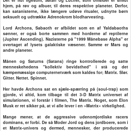
Det er lidt ligesom, Satan og Lucifer, som omsider er smidt
hjem, på røv og albuer, til deres respektive planeter. Derfor,
kan satanisterne, ikke længere udøve ritualer, udnytte børn
seksuelt og udtrække Adrenokrom blodharvesting.
Lord Archons, Sabaoth er afbildet som en af Yaldabaoths
sønner, er også borte sammen med horderne af reptilerne
(Jupiter Ascending). Nazisterne på "1999 Månebase Alpha" er
overtaget af lysets galaktiske væsener. Samme er Mars og
andre planeter.
Månen og Saturns (Satans) ringe kontrollerede og satte
menneskehedens "kollektiv bevidsthed" i stå og det
kæmpemæssige computernetværk som kaldes for; Matrix. Slør.
Gitter. Nettet. Spinnet.
Her havde Archons sat en sjæle-spærring på (soul-trap) som
gjorde, vi altid, kom tilbage til det 3-D Matrix universet af
simulationen, vi forstår i filmen, The Matrix.
Noget, som Elon
Musk er ret sikker på, at vi alle lever i en »Matrix« virkelighed.
Mange mener, at de aggressive udenomjordiske racers
dominans, er forbi. De så Moder Jord og dens jordboere, som i
et Matrix-univers og dermed, mennesker, der producerede