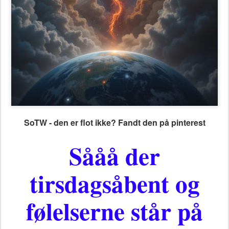
SoTW - den er flot ikke? Fandt den på pinterest
Sååå der
tirsdagsåbent og
følelserne står på