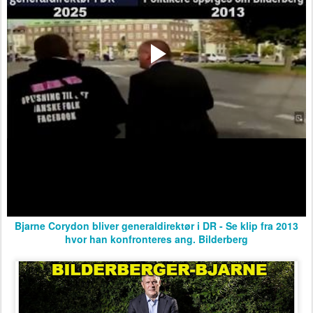
Bjarne Corydon bliver generaldirektør i DR - Se klip fra 2013
hvor han konfronteres ang. Bilderberg