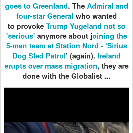
g
oes to Greenland
. The
Admiral and
f
our-star General
who wanted
to
provoke
Trump Yugeland
not so
'serious'
anymore about j
oining the
5-man team at Station Nord - 'Sirius
Dog Sled Patrol
' (again).
Ireland
erupts over mass migration
, they are
done with the Globalist
...