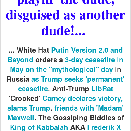
disguised as another
dude!...
... White Hat
Putin Version 2.0 and
Beyond
orders a
3-day ceasefire in
May on the "mythological" day
in
Russia
as Trump seeks 'permanent'
ceasefire
. Anti-Trump
LibRat
'Crooked'
Carney declares victory,
slams Trump
,
friends with 'Madam'
Maxwell
. The Gossiping Biddies of
King of Kabbalah
AKA
Frederik X