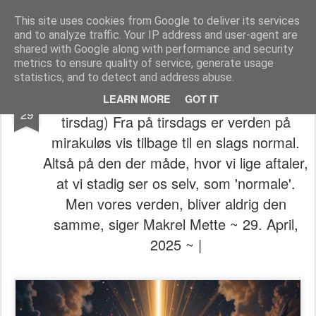
The universe is eternal, infinite and vibrant, a conscious cosmos
This site uses cookies from Google to deliver its services
and to analyze traffic. Your IP address and user-agent are
Pages
shared with Google along with performance and security
metrics to ensure quality of service, generate usage
statistics, and to detect and address abuse.
👁️⃤𓂀🎶🥁(På tirsdag, på tirsdag, på
APR
LEARN MORE
GOT IT
29
tirsdag) Fra på tirsdags er verden på
mirakuløs vis tilbage til en slags normal.
Altså på den der måde, hvor vi lige aftaler,
at vi stadig ser os selv, som 'normale'.
Men vores verden, bliver aldrig den
samme, siger Makrel Mette ~ 29. April,
2025 ~ |