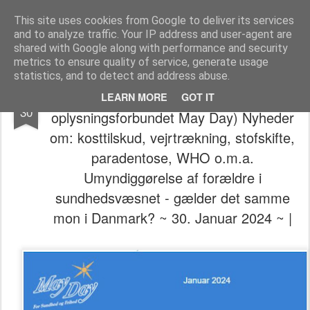
The universe is eternal, infinite and vibrant, a conscious cosmos
This site uses cookies from Google to deliver its services
and to analyze traffic. Your IP address and user-agent are
Pages
shared with Google along with performance and security
metrics to ensure quality of service, generate usage
statistics, and to detect and address abuse.
🕬📰🌞 (Opdatering fra
JAN
LEARN MORE
GOT IT
30
oplysningsforbundet May Day) Nyheder
om: kosttilskud, vejrtrækning, stofskifte,
paradentose, WHO o.m.a.
Umyndiggørelse af forældre i
sundhedsvæsnet - gælder det samme
mon i Danmark? ~ 30. Januar 2024 ~ |