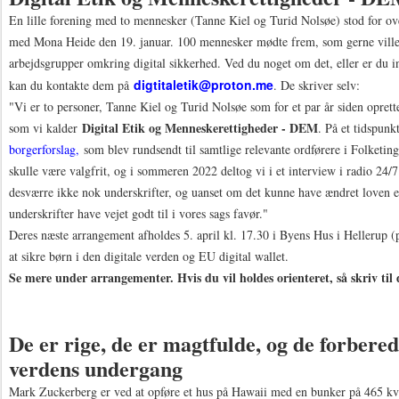
En lille forening med to mennesker (Tanne Kiel og Turid Nolsøe) stod for o
med Mona Heide den 19. januar. 100 mennesker mødte frem, som gerne ville 
arbejdsgrupper omkring digital sikkerhed. Ved du noget om det, eller er du in
digtitaletik@proton.me
kan du kontakte dem på
. De skriver selv:
"Vi er to personer, Tanne Kiel og Turid Nolsøe som for et par år siden oprette
Digital Etik og Menneskerettigheder - DEM
som vi kalder
. På et tidspunk
borgerforslag
,
som blev rundsendt til samtlige relevante ordførere i Folketin
skulle være valgfrit, og i sommeren 2022 deltog vi i et interview i radio 24/7
desværre ikke nok underskrifter, og uanset om det kunne have ændret loven el
underskrifter have vejet godt til i vores sags favør."
Deres næste arrangement afholdes 5. april kl. 17.30 i Byens Hus i Hellerup 
at sikre børn i den digitale verden og EU digital wallet.
Se mere under arrangementer. Hvis du vil holdes orienteret, så skriv til
De er rige, de er magtfulde, og de forbered
verdens undergang
Mark Zuckerberg er ved at opføre et hus på Hawaii med en bunker på 465 kv