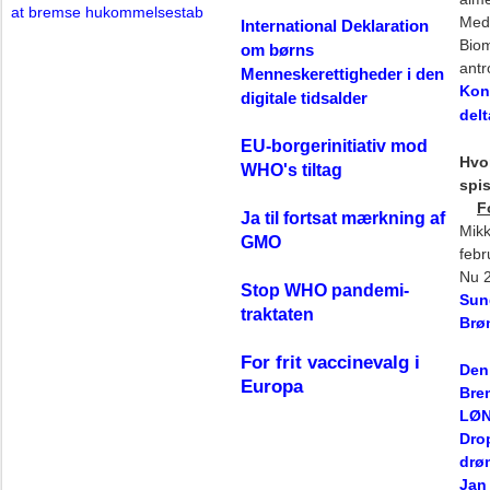
at bremse hukommelsestab
Medi
International Deklaration
Biom
om børns
antr
Menneskerettigheder i den
Kon
digitale tidsalder
del
EU-borgerinitiativ mod
Hvor
WHO's tiltag
spi
F
Ja til fortsat mærkning af
Mikk
GMO
febr
Nu 2
Stop WHO pandemi-
Sun
traktaten
Brøn
For frit vaccinevalg i
Den 
Europa
Bre
LØ
Drop
drøm
Jan