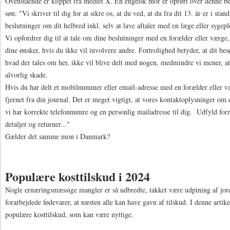
Ovenstående er klippet fra mediet X. En engelsk mor er oprørt over denne bes
søn: "Vi skriver til dig for at sikre os, at du ved, at du fra dit 13. år er i stand
beslutninger om dit helbred inkl. selv at lave aftaler med en læge eller sygepl
Vi opfordrer dig til at tale om dine beslutninger med en forælder eller værge,
dine ønsker, hvis du ikke vil involvere andre. Fortrolighed betyder, at dit bes
hvad der tales om her, ikke vil blive delt med nogen, medmindre vi mener, at 
alvorlig skade.
Hvis du har delt et mobilnummer eller email-adresse med en forælder eller vær
fjernet fra din journal. Det er meget vigtigt, at vores kontaktoplysninger om d
vi har korrekte telefonnumre og en personlig mailadresse til dig. Udfyld fo
detaljer og returner..."
Gælder det samme mon i Danmark?
Populære kosttilskud i 2024
Nogle ernæringsmæssige mangler er så udbredte, takket være udpining af jo
forarbejdede fødevarer, at næsten alle kan have gavn af tilskud. I denne artik
populære kosttilskud, som kan være nyttige.