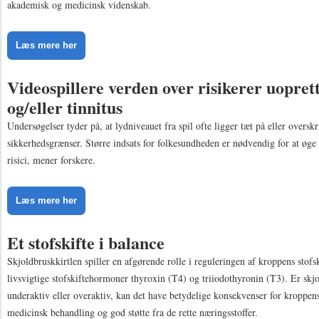
akademisk og medicinsk videnskab.
Læs mere her
Videospillere verden over risikerer uopret
og/eller tinnitus
Undersøgelser tyder på, at lydniveauet fra spil ofte ligger tæt på eller overskri
sikkerhedsgrænser. Større indsats for folkesundheden er nødvendig for at øge
risici, mener forskere.
Læs mere her
Et stofskifte i balance
Skjoldbruskkirtlen spiller en afgørende rolle i reguleringen af kroppens stofs
livsvigtige stofskiftehormoner thyroxin (T4) og triiodothyronin (T3). Er skj
underaktiv eller overaktiv, kan det have betydelige konsekvenser for kroppe
medicinsk behandling og god støtte fra de rette næringsstoffer.