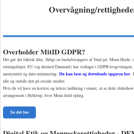
Overvågning/rettighede
Overholder MitID GDPR?
Det gør det faktisk ikke. Ifølge en bacheloropgave af Stud.jur. Mona Heide
retningslinjer, EU (og dermed Danmark) har vedtaget i GDPR-lovgivningen, s
Du kan læse og downloade opgaven her
anonymitet og data-minimering.
. 
alle og omtale den på sociale medier.
Hvis du vil have en kortere og lettere indføring i emnet, så se dette slideshow
arrangement i Hellerup, hvor Mona hold oplæg.
Se det her
Digital Etik og Menneskerettigheder - D