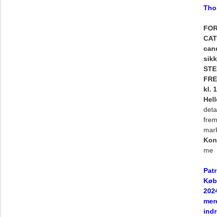
Tho
FO
CAT
can
sik
STE
FRE
kl. 
Hel
deta
frem
mark
Kon
me
Pat
Købe
2024
mere
indr