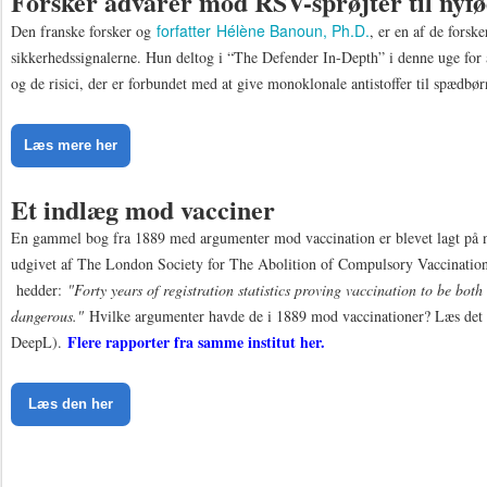
Forsker advarer mod RSV-sprøjter til nyfø
forfatter
Hélène Banoun, Ph.D.
Den franske forsker og
, er en af de forsk
sikkerhedssignalerne. Hun deltog i “The Defender In-Depth” i denne uge for a
og de risici, der er forbundet med at give monoklonale antistoffer til spædbør
Læs mere her
Et indlæg mod vacciner
​​​​​​​En gammel bog fra 1889 med argumenter mod vaccination er blevet lagt på 
udgivet af The London Society for The Abolition of Compulsory Vaccinatio
hedder:
"Forty years of registration statistics proving vaccination to be both
dangerous."
Hvilke argumenter havde de i 1889 mod vaccinationer? Læs det 
Flere rapporter fra samme institut her.
DeepL).
Læs den her