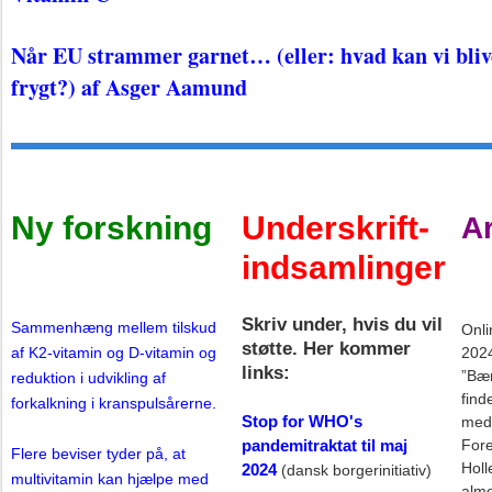
Når EU strammer garnet… (eller: hvad kan vi blive 
frygt?) af Asger Aamund
Ny forskning
Underskrift-
A
indsamlinger
Skriv under, hvis du vil
Sammenhæng mellem tilskud
Onli
støtte. Her kommer
af K2-vitamin og D-vitamin og
2024
links:
”Bær
reduktion i udvikling af
find
forkalkning i kranspulsårerne.
Stop for WHO's
medi
pandemitraktat til maj
Fore
Flere beviser tyder på, at
Holl
2024
(dansk borgerinitiativ)
multivitamin kan hjælpe med
alme