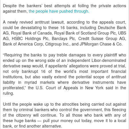
ended up on the wrong side of an independent Libor‐denominated
derivative swap would, if appellants’ allegations were proved at trial,
not only bankrupt 16 of the world’s most important financial
institutions, but also vastly extend the potential scope of antitrust
liability in myriad markets where derivative instruments have
proliferated,” the U.S. Court of Appeals in New York said in the
ruling.
Until the people wake up to the atrocities being carried out against
them by criminal bankers who control the government, this fleecing
of the citizenry will continue. To all those who bank with any of
these huge banks — pull your money out today, move it to a local
bank, or find another alternative.
Failing to do so only sustains their criminal behavior. Please share
this story with your friends and family as it will most assuredly be a
mere blip on their televisions and deliberately easy to miss.
http://republicbroadcasting.org/news/finally-first-senior-
bankers-on-the-planet-responsible-for-2008-collapse-jailed/
Posted
30th July 2016
by
verdensalt
Labels:
republicbroadcasting.org: 30-7-2016