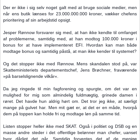
Der er ikke i sig selv noget galt med at bruge sociale medier, men
når ens butik lænses for 23.000.000.000 kroner, vækker chefens
prioritering af sin arbejdstid opsigt.
Jesper Rønnow forsvarer sig med, at han ikke kendte til omfanget
af problemerne, samtidig med, at han modtog 100.000 kroner i
bonus for at have implementeret EFI. Hvordan kan man både
modtage bonus og samtidig påstå, at man ikke kender til systemet?
Og det stopper ikke med Rønnow. Mens skandalen stod på, var
Skatteministeriets departementschef, Jens Brøchner, fraværende
»på barselslignende vilkår«.
Da jeg ringede til min fagforening og spurgte, om det var en
mulighed for mig som almindelig fuldmægtig, grinede damen i
røret. Det havde hun aldrig hørt om. Det tror jeg ikke, at særligt
mange på gulvet har. Men mit gæt er, at det er en måde, hvorpå
dem på toppen kan holde fri og modtage løn på samme tid.
Listen stopper heller ikke med SKAT. Også i politiet og DSB og en
masse andre steder i det offentlige belønner man chefer, uanset
hvor dårligt det går. Samtidig forventes det af de menige