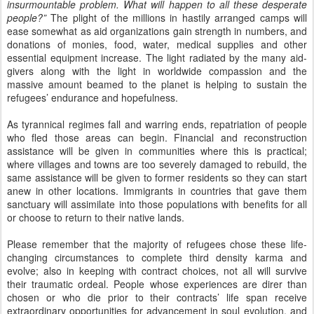
who fled those areas can begin. Financial and reconstruction
assistance will be given in communities where this is practical;
where villages and towns are too severely damaged to rebuild, the
same assistance will be given to former residents so they can start
anew in other locations. Immigrants in countries that gave them
sanctuary will assimilate into those populations with benefits for all
or choose to return to their native lands.
Please remember that the majority of refugees chose these life-
changing circumstances to complete third density karma and
evolve; also in keeping with contract choices, not all will survive
their traumatic ordeal. People whose experiences are direr than
chosen or who die prior to their contracts’ life span receive
extraordinary opportunities for advancement in soul evolution, and
advancement is the goal of every soul in every lifetime.
Some readers questioned whether loss of life and vast destruction
due to wildfires, flooding and earthquakes creates negativity or is
part of Earth’s cleansing process. It does both. While all of those
events do create negativity, the cleansing effects for Earth are
much greater—that is, negativity created by all other sources is
released by natural disasters in far greater measure than the
amount produced by those events.