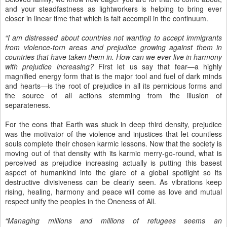
separateness.
For the eons that Earth was stuck in deep third density, prejudice
was the motivator of the violence and injustices that let countless
souls complete their chosen karmic lessons. Now that the society is
moving out of that density with its karmic merry-go-round, what is
perceived as prejudice increasing actually is putting this basest
aspect of humankind into the glare of a global spotlight so its
destructive divisiveness can be clearly seen. As vibrations keep
rising, healing, harmony and peace will come as love and mutual
respect unify the peoples in the Oneness of All.
“Managing millions and millions of refugees seems an
insurmountable problem. What will happen to all these desperate
people?”
The plight of the millions in hastily arranged camps will
ease somewhat as aid organizations gain strength in numbers, and
donations of monies, food, water, medical supplies and other
essential equipment increase. The light radiated by the many aid-
givers along with the light in worldwide compassion and the
massive amount beamed to the planet is helping to sustain the
refugees’ endurance and hopefulness.
As tyrannical regimes fall and warring ends, repatriation of people