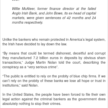
“By means that could be termed dishonest, deceitful and corrupt
they manufactured 7.2 billion euros in deposits by obvious sham
transactions,” Judge Martin Nolan told the court, describing the
conspiracy as a “very serious crime”.
“The public is entitled to rely on the probity of blue chip firms. If we
can’t rely on the probity of these banks we lose all hope or trust in
institutions,” said Nolan.
In the United States, the people have been forced to file their own
legal action against the criminal bankers as the government does
absolutely nothing to stop their crimes.
Despite the bankers’ best attempts at foiling the private actions
against them,
the people have pushed through.
A newly revived antitrust lawsuit, according to the appeals court,
could be devastating to these 16 banks, including Deutsche Bank
AG, Royal Bank of Canada, Royal Bank of Scotland Group Plc, UBS
AG, HSBC Holdings Plc, Barclays Plc, Credit Suisse Group AG,
Bank of America Corp, Citigroup Inc., and JPMorgan Chase & Co.
“Requiring the banks to pay treble damages to every plaintiff who