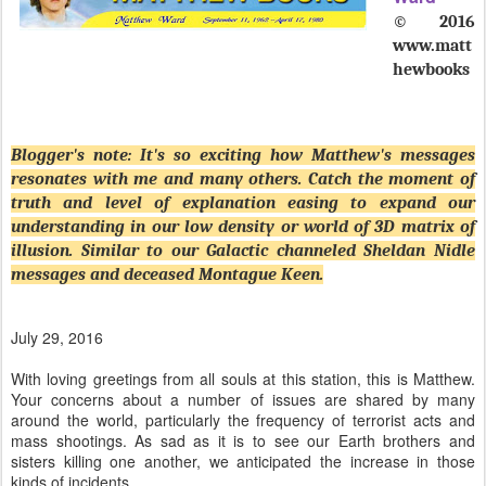
understanding in our low density or world of 3D matrix of
illusion.
Similar to our Galactic channeled Sheldan Nidle
messages
and deceased M
ontague Keen.
July 29, 2016
With loving greetings from all souls at this station, this is Matthew.
Your concerns about a number of issues are shared by many
around the world, particularly the frequency of terrorist acts and
mass shootings. As sad as it is to see our Earth brothers and
sisters killing one another, we anticipated the increase in those
kinds of incidents.
They are the natural result of your linear time crunching up and
energy levels that have intensified all personal characteristics,
including mental instability, and corresponding behavior—those two
powerful forces working in tandem are accelerating the activity of
energy streamers with violent attachments.
We hasten to add that those forces are affecting everything on the
planet, and situations propelled by beneficial attachments are
steaming toward soundly-reasoned resolutions. An example is The