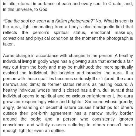
individual living in godly ways has a glowing aura that extends a fair
way out from the body and may be multihued; the more spiritually
evolved the individual, the brighter and broader the aura. If a
person with those qualities becomes seriously ill or injured, the aura
narrows and dims; its former status returns as healing occurs. A
healthy individual whose mind is closed has a thin, dull aura; if that
individual opens to spiritual and conscious enlightenment, the aura
grows correspondingly wider and brighter. Someone whose greedy,
angry, demanding or deceitful nature causes hardships for others
outside their pre-birth agreement has a narrow murky border
around the body; and a person who consistently ignores
conscience and willfully causes suffering to others doesn’t have
enough light for even an outline.
It is the collective auras of Earth’s humankind, animals and plant life
that we see when we look at the planet in its entirety. Dear ones, if
you could see what we do, you would be both joyous and
awestricken by the panorama of love and enlightenment sparkling
around the globe. Keep your light shining brilliantly!
All along your Earth journey you have been accompanied and
supported by the unequaled power of love from light beings
throughout this universe.______________________________
LOVE and PEACE