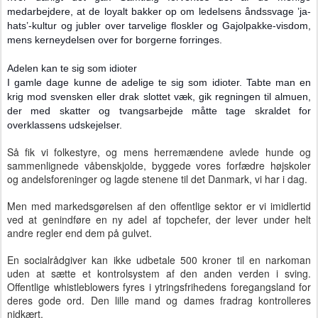
medarbejdere, at de loyalt bakker op om ledelsens åndssvage ’ja-
hats’-kultur og jubler over tarvelige floskler og Gajolpakke-visdom,
mens kerneydelsen over for borgerne forringes.
Adelen kan te sig som idioter
I gamle dage kunne de adelige te sig som idioter. Tabte man en
krig mod svensken eller drak slottet væk, gik regningen til almuen,
der med skatter og tvangsarbejde måtte tage skraldet for
overklassens udskejelser.
Så fik vi folkestyre, og mens herremændene avlede hunde og
sammenlignede våbenskjolde, byggede vores forfædre højskoler
og andelsforeninger og lagde stenene til det Danmark, vi har i dag.
Men med markedsgørelsen af den offentlige sektor er vi imidlertid
ved at genindføre en ny adel af topchefer, der lever under helt
andre regler end dem på gulvet.
En socialrådgiver kan ikke udbetale 500 kroner til en narkoman
uden at sætte et kontrolsystem af den anden verden i sving.
Offentlige whistleblowers fyres i ytringsfrihedens foregangsland for
deres gode ord. Den lille mand og dames fradrag kontrolleres
nidkært.