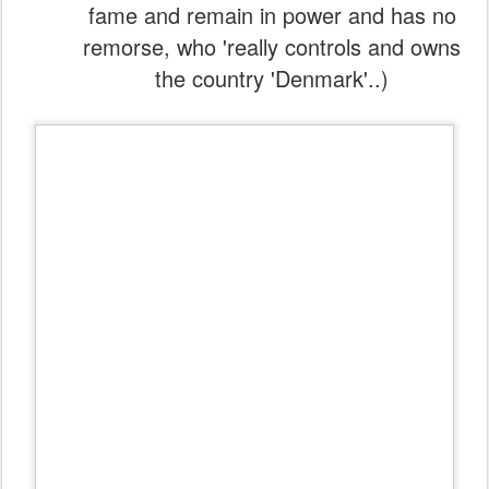
fame and remain in power and has no
remorse, who 'really controls and owns
the country 'Denmark'..)
July 29, 2016 in
News
by
RBN
In April, Wells Fargo & Co admitted to defrauding the United States
government for nearly an entire decade, which subsequently led to
the housing market collapse — and the United States punished no
one.