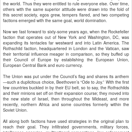
their Council of Europe by establishing the European Union,
European Central Bank and euro currency.
The Union was put under the Council’s flag and shares its anthem
—such a duplicitous choice, Beethoven’s “Ode to Joy.” With the first
few countries buckled in by their EU belt, so to say, the Rothschilds
and their minions set off on their expansion course; they moved into
the new state of Israel, then throughout the Mideast, and more
recently, northern Africa and some countries formerly within the
Soviet Union.
All along both factions have used strategies in the original plan to
reach their goal. They infiltrated governments, military forces,
intelligence agencies, multinational corporations, law enforcement
and justice systems, religious hierarchies, entertainment industry,
medical and educational fields. They garnered fortunes by
manipulating the global economy through stock markets, banking
and lending institutions, usurious interest rates and unfair taxation.
They initiated civil wars, wars between adjoining countries, and
World Wars I and II; assassinated or imprisoned opposition; formed
terrorist groups; suppressed and misused technologies; controlled
mainstream media and the illegal drug trade; and took over natural
resources wherever they went.