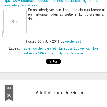
https://www.information.dk/debat/2016/07/socialisme-rige-mens-
fanden-tager-sidste-bunden
En socialrådgiver kan ikke udbetale 500 kroner til
en narkoman uden at sætte et kontrolsystem af
den...
Posted
30th July 2016
by
verdensalt
Labels:
magten og demokratiet - En socialrådgiver kan ikke
udbetale 500 kroner t
Nyt fra Pengene
JUL
A letter from Dr. Greer
30