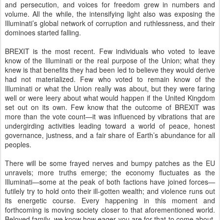
well or were leery about what would happen if the United Kingdom
set out on its own. Few know that the outcome of BREXIT was
more than the vote count—it was influenced by vibrations that are
undergirding activities leading toward a world of peace, honest
governance, justness, and a fair share of Earth’s abundance for all
peoples.
There will be some frayed nerves and bumpy patches as the EU
unravels; more truths emerge; the economy fluctuates as the
Illuminati—some at the peak of both factions have joined forces—
futilely try to hold onto their ill-gotten wealth; and violence runs out
its energetic course. Every happening in this moment and
forthcoming is moving society closer to that aforementioned world.
Beloved family, we know how eager you are for that to come about,
and your steadfastness as lightworkers is helping to bring ever
closer in linear time that which is fait accompli in the continuum.
“I am distressed about countries not wanting to accept immigrants
from violence-torn areas and prejudice growing against them in
countries that have taken them in. How can we ever live in harmony
with prejudice increasing?
First let us say that fear—a highly
magnified energy form that is the major tool and fuel of dark minds
and hearts—is the root of prejudice in all its pernicious forms and
the source of all actions stemming from the illusion of