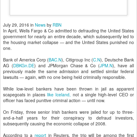
Bank of America Corp (
BAC.N
), Citigroup Inc (
C.N
), Deutsche Bank
AG (
DBKGn.DE
) and JPMorgan Chase & Co (
JPM.N
), have all
previously made the same admission and settled similar federal
lawsuits — again, with no one being held criminally responsible.
While low-level bankers have been thrown in jail as apparent
scapegoats in places
like Iceland,
not a single high-level CEO or
officer has faced punitive criminal action — until now.
On Friday, three senior Irish bankers were jailed for up to three-
and-a-half years for their conspiracy to defraud investors,
subsequently causing the economic collapse of 2008.
According to a
report
in Reuters, the trio will be among the first
senior bankers globally to be jailed for their role in the collapse of a
bank during the crisis.
Watching these criminal bankers use the governments of the world
to fleece the taxpayers in a series of bailouts and scams to defraud
the people has been infuriating.
As Reuters reports,
The lack of convictions until now has angered Irish