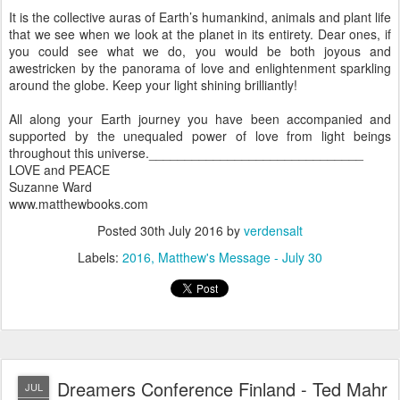
Suzanne Ward
www.matthewbooks.com
Posted
30th July 2016
by
verdensalt
Labels:
2016
Matthew's Message - July 30
Dreamers Conference Finland - Ted Mahr
JUL
- Psychic Radio Show Host (Blogger:
30
During my Mt. Shasta conference
experiences, got some psychic readings
from Ted Mahr - “A mild mannered guy
with a powerful message”. Ted Mahr talk
to the Spirits, host a radio show called
'Out of This World Radio' - The program