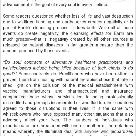
“Do soul contracts of alternative healthcare practitioners and
whistleblowers include being killed because of their efforts to do
good?”
Some contracts do. Practitioners who have been killed to
prevent them from healing with natural therapies chose that fate to
shed light on the collusion of the medical establishment with
vaccine manufacturers and pharmaceutical and insurance
companies; those whose services led to being professionally
discredited and perhaps incarcerated or who fled to other countries
agreed to those disruptions in their lives. It is the same with
whistleblowers who have exposed many other situations that also
adversely affect your lives. The numbers of individuals who
experience or are threatened with one or another of the nefarious
means whereby the Illuminati deal with anyone who jeopardizes
their money-based interests have decreased as public awareness
has increased.
Our explanation of why there will be no nuclear explosions in space
prompted questions about the people who were damaged in such
occurrences. First, this doesn’t apply to bodies, but to souls, and
those that have been damaged were living as free spirits that didn’t
embody, souls in civilizations so highly evolved that they have no
density, or souls in astral travel. When a soul is shattered in a
nuclear explosion, it doesn’t separate into whole personages, but