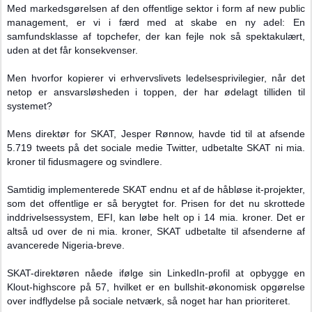
Med markedsgørelsen af den offentlige sektor i form af new public
management, er vi i færd med at skabe en ny adel: En
samfundsklasse af topchefer, der kan fejle nok så spektakulært,
uden at det får konsekvenser.
Men hvorfor kopierer vi erhvervslivets ledelsesprivilegier, når det
netop er ansvarsløsheden i toppen, der har ødelagt tilliden til
systemet?
Mens direktør for SKAT, Jesper Rønnow, havde tid til at afsende
5.719 tweets på det sociale medie Twitter, udbetalte SKAT ni mia.
kroner til fidusmagere og svindlere.
Samtidig implementerede SKAT endnu et af de håbløse it-projekter,
som det offentlige er så berygtet for. Prisen for det nu skrottede
inddrivelsessystem, EFI, kan løbe helt op i 14 mia. kroner. Det er
altså ud over de ni mia. kroner, SKAT udbetalte til afsenderne af
avancerede Nigeria-breve.
SKAT-direktøren nåede ifølge sin LinkedIn-profil at opbygge en
Klout-highscore på 57, hvilket er en bullshit-økonomisk opgørelse
over indflydelse på sociale netværk, så noget har han prioriteret.