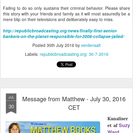
Message from Matthew - July 30, 2016
JUL
30
CET
Kanaliser
Suzy
et af
Ward
© 2016
www.matt
hewbooks
Blogger's note: It's so exciting how Matthew's messages
resonates with me and many others. Catch the moment of
truth and level of explanation easing to expand our