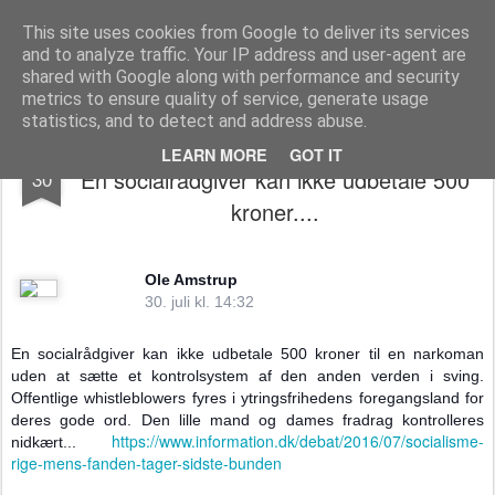
The universe is eternal, infinite and vibrant, a conscious cosmos
This site uses cookies from Google to deliver its services
and to analyze traffic. Your IP address and user-agent are
Pages
shared with Google along with performance and security
metrics to ensure quality of service, generate usage
statistics, and to detect and address abuse.
Nyt fra Pengene, magten og demokratiet -
JUL
LEARN MORE
GOT IT
En socialrådgiver kan ikke udbetale 500
30
kroner....
Ole Amstrup
30. juli kl. 14:32
En socialrådgiver kan ikke udbetale 500 kroner til en narkoman
uden at sætte et kontrolsystem af den anden verden i sving.
Offentlige whistleblowers fyres i ytringsfrihedens foregangsland for
deres gode ord. Den lille mand og dames fradrag kontrolleres
https://www.information.dk/debat/2016/07/socialisme-
nidkært...
rige-mens-fanden-tager-sidste-bunden