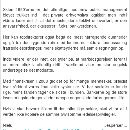
Siden 1990’erne er det offentlige med new public management
blevet trukket ind i det private erhvervslivs logikker, men indtil
videre lader det til, at det eneste, der effektivt er overført, er den
ansvarsfrihed, der eksisterer i f.eks. bankverdenen.
Her kan topdirektører også begå de mest hårrejsende dumheder
og gå fra den rygende ruin med lommerne fulde af bonusser og
fratrædelesordninger, mens skatteyderne må samle regningen op.
Indtil videre, er der intet, der tyder på, at markedsgørelsen fører til
en mere effektiv offentlig drift. Tværtimod viser en stor engelsk
undersøgelse det modsatte.
Med finanskrisen i 2008 gik det op for mange mennesker, præcist
hvor råddent vores finansielle system er. Vi har socialisme for de
rige, mens fanden tager de sidste i bunden. Bankerne og de store
investeringsfonde genvinder næppe nogensinde forbrugernes tillid.
Hvis vi skal bevare tilliden til den offentlige sektor, skal vi for alt i
verden ikke kopiere de samme tvivlsomme ledelsesprivilegier.
Niels Jespersen...