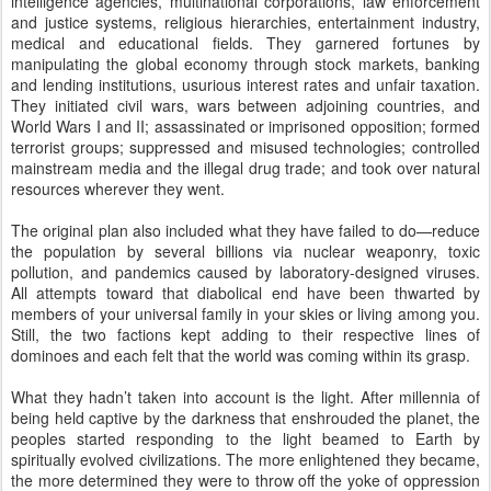
The original plan also included what they have failed to do—reduce
the population by several billions via nuclear weaponry, toxic
pollution, and pandemics caused by laboratory-designed viruses.
All attempts toward that diabolical end have been thwarted by
members of your universal family in your skies or living among you.
Still, the two factions kept adding to their respective lines of
dominoes and each felt that the world was coming within its grasp.
What they hadn’t taken into account is the light. After millennia of
being held captive by the darkness that enshrouded the planet, the
peoples started responding to the light beamed to Earth by
spiritually evolved civilizations. The more enlightened they became,
the more determined they were to throw off the yoke of oppression
and persecution, and voices for freedom grew in numbers and
volume. All the while, the intensifying light also was exposing the
Illuminati’s global network of corruption and ruthlessness, and their
dominoes started falling.
BREXIT is the most recent. Few individuals who voted to leave
know of the Illuminati or the real purpose of the Union; what they
knew is that benefits they had been led to believe they would derive
had not materialized. Few who voted to remain know of the
Illuminati or what the Union really was about, but they were faring