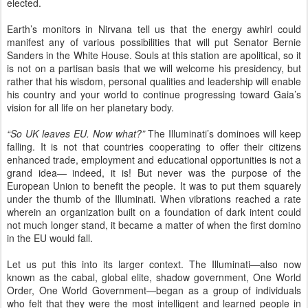
“So UK leaves EU. Now what?”
The Illuminati’s dominoes will keep
falling. It is not that countries cooperating to offer their citizens
enhanced trade, employment and educational opportunities is not a
grand idea— indeed, it is! But never was the purpose of the
European Union to benefit the people. It was to put them squarely
under the thumb of the Illuminati. When vibrations reached a rate
wherein an organization built on a foundation of dark intent could
not much longer stand, it became a matter of when the first domino
in the EU would fall.
Let us put this into its larger context. The Illuminati—also now
known as the cabal, global elite, shadow government, One World
Order, One World Government—began as a group of individuals
who felt that they were the most intelligent and learned people in
the world. Thus they were entitled to rule everyone else. Over time,
others with the same superior attitude were drawn into the fold of
this secret society, egos grew, tempers flared, and two competing
factions emerged with the same goal, world domination.
Now we fast forward to sixty-some years ago, when the Rockefeller
faction that operates out of New York and Washington, DC, was
expanding its tentacles far westward and into Latin America. The
Rothschild faction, headquartered in London and the Vatican, saw
their territorial influence meager in comparison, so they buffed up