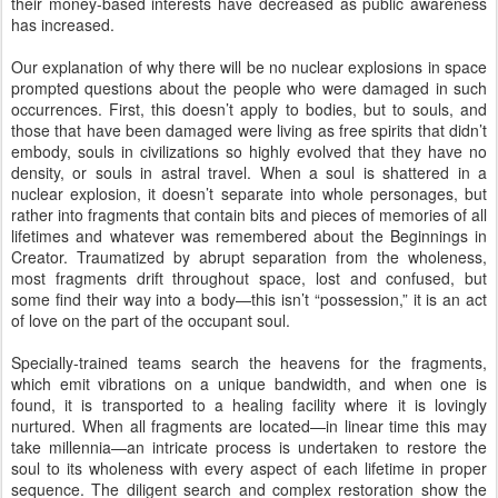
rather into fragments that contain bits and pieces of memories of all
lifetimes and whatever was remembered about the Beginnings in
Creator. Traumatized by abrupt separation from the wholeness,
most fragments drift throughout space, lost and confused, but
some find their way into a body—this isn’t “possession,” it is an act
of love on the part of the occupant soul.
Specially-trained teams search the heavens for the fragments,
which emit vibrations on a unique bandwidth, and when one is
found, it is transported to a healing facility where it is lovingly
nurtured. When all fragments are located—in linear time this may
take millennia—an intricate process is undertaken to restore the
soul to its wholeness with every aspect of each lifetime in proper
sequence. The diligent search and complex restoration show the
infinite, eternal importance of each and every soul to Creator and,
in this universe, to God.
“Can the soul be seen in a Kirlian photograph?”
No. What is seen is
the aura, light emanating from a body’s electromagnetic field that
reflects the person’s spiritual status, emotional make-up,
convictions and physical condition at the moment the photograph is
taken.
Auras change in accordance with changes in the person. A healthy