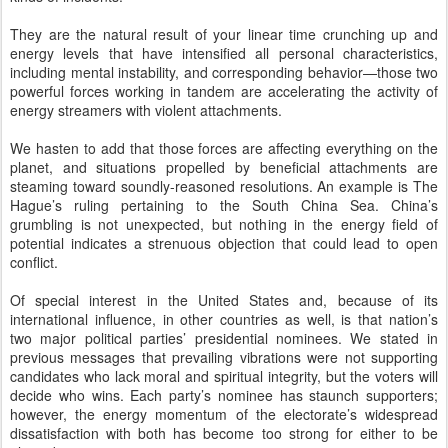
Hague’s ruling pertaining to the South China Sea. China’s
grumbling is not unexpected, but nothing in the energy field of
potential indicates a strenuous objection that could lead to open
conflict.
Of special interest in the United States and, because of its
international influence, in other countries as well, is that nation’s
two major political parties’ presidential nominees. We stated in
previous messages that prevailing vibrations were not supporting
candidates who lack moral and spiritual integrity, but the voters will
decide who wins. Each party’s nominee has staunch supporters;
however, the energy momentum of the electorate’s widespread
dissatisfaction with both has become too strong for either to be
elected.
Earth’s monitors in Nirvana tell us that the energy awhirl could
manifest any of various possibilities that will put Senator Bernie
Sanders in the White House. Souls at this station are apolitical, so it
is not on a partisan basis that we will welcome his presidency, but
rather that his wisdom, personal qualities and leadership will enable
his country and your world to continue progressing toward Gaia’s
vision for all life on her planetary body.