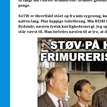
til langt ind i næste århundrede. Grundet global
penge.
SoTW er ihvertfald stået op fra min sygeseng, ku
natten lang. Plus hyppige toiletbesøg. Min REIKI 
flydende, næsten fysisk kærlighedsenergi. Jeg sp
står værst til. Man forledes næsten til at tro, at