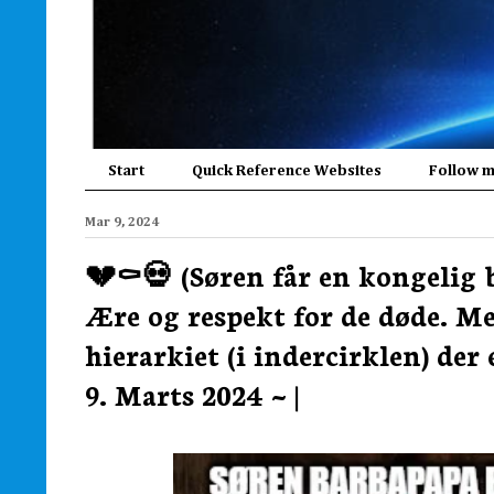
Start
Quick Reference Websites
Follow 
Mar 9, 2024
💔⚰️💀 (Søren får en kongelig 
Ære og respekt for de døde. Me
hierarkiet (i indercirklen) der 
9. Marts 2024 ~ |