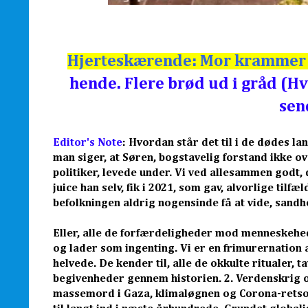
Hjerteskærende: Mor krammer 
hende. Flere brød ud i gråd (Hv
sen
Editor's Note
:
Hvordan står det til i de dødes la
man siger, at Søren, bogstavelig forstand ikke 
politiker, levede under. Vi ved allesammen godt,
juice han selv, fik i 2021, som gav, alvorlige tilf
befolkningen aldrig nogensinde få at vide, san
Eller, alle de forfærdeligheder mod menneskehede
og lader som ingenting. Vi er en frimurernation a
helvede. De kender til, alle de okkulte ritualer,
begivenheder gennem historien. 2. Verdenskrig 
massemord i Gaza, klimaløgnen og Corona-retso