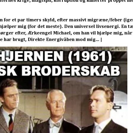
isternes krige, magtspil, korruption og kufferter proppet m
n for et par timers skyld, efter massivt migræne/feber (ige
hjælper mig (for det meste). Den universel livsenergi. En t
ørger efter, Ærkeengel Michael, om han vil hjælpe mig, når
 de har brugt, Direkte Energivåben mod mig... |