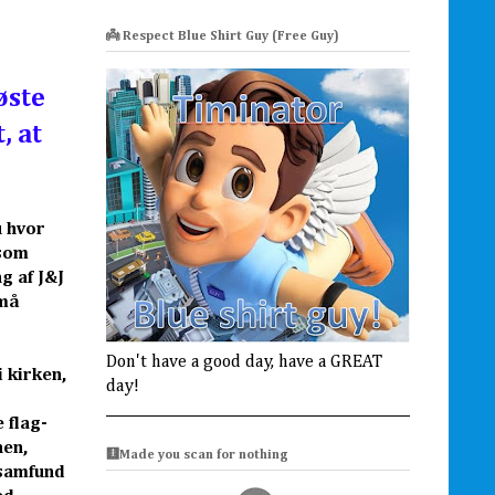
👼 Respect Blue Shirt Guy (Free Guy)
øste
, at
u hvor
 som
g af J&J
 må
Don't have a good day, have a GREAT
 kirken,
day!
 flag-
nen,
🩻Made you scan for nothing
 samfund