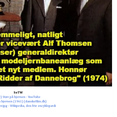
SoTW
2) Støv på hjernen - YouTube
å hjernen (1961) (danskefilm.dk)
er.jpg - Wikipedia, den frie encyklopædi