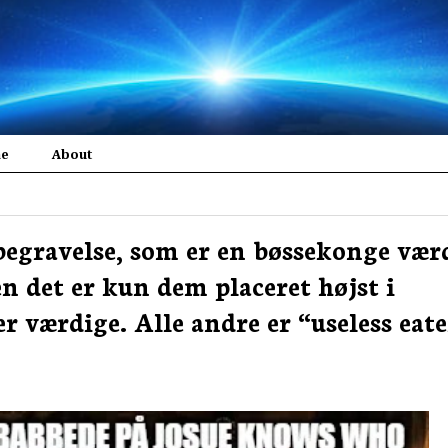
me
About
begravelse, som er en bøssekonge vær
n det er kun dem placeret højst i
er værdige. Alle andre er “useless eate