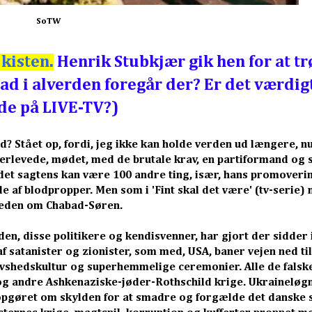
SoTW
kisten.
Henrik Stubkjær gik hen for at tr
ad i alverden foregår der? Er det værdigt
de på LIVE-TV?)
nd? Stået op, fordi, jeg ikke kan holde verden ud længere, n
overlevede, mødet, med de brutale krav, en partiformand og
 det sagtens kan være 100 andre ting, især, hans promoverin
ælde af blodpropper. Men som i 'Fint skal det være' (tv-serie)
dheden om Chabad-Søren.
n, disse politikere og kendisvenner, har gjort der sidder i
f satanister og zionister, som med, USA, baner vejen ned til
 tavshedskultur og superhemmelige ceremonier. Alle de falske
og andre Ashkenaziske-jøder-Rothschild krige. Ukraineløg
pgøret om skylden for at smadre og forgælde det danske