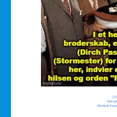
(3
Støv p
Fil:Dirch Pass