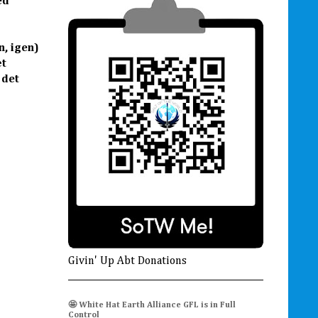
ed
n, igen)
æt
 det
Givin' Up Abt Donations
🤩 White Hat Earth Alliance GFL is in Full
Control