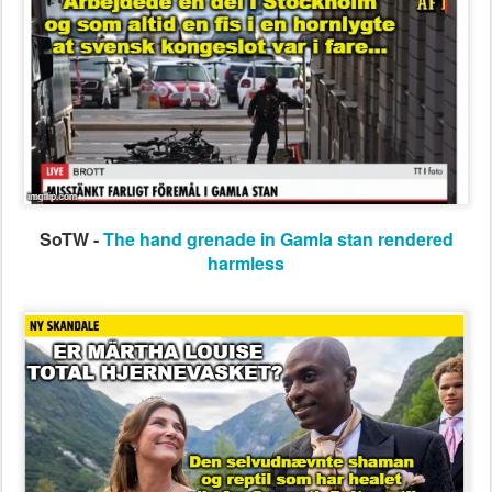
SoTW -
The hand grenade in Gamla stan rendered
harmless