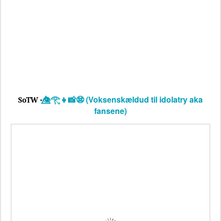
👁️⃤𓂀👧📸😨 (Voksenskældud til idolatry aka
SoTW -
fansene)