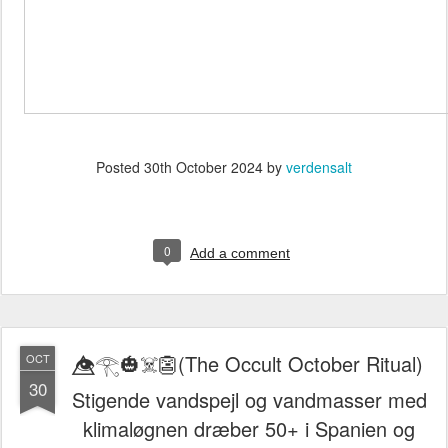
Posted
30th October 2024
by
verdensalt
0
Add a comment
👁️⃤𓂀🎃☠️👺(The Occult October Ritual)
OCT
30
Stigende vandspejl og vandmasser med
klimaløgnen dræber 50+ i Spanien og