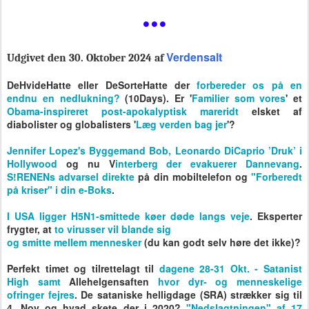
...
Verdensalt
Udgivet den 30. Oktober 2024 af
DeHvideHatte eller DeSorteHatte der
forbereder os på en
endnu en nedlukning?
(10Days). Er '
Familier som vores
' et
Obama-inspireret post-apokalyptisk mareridt
elsket af
diabolister og globalisters '
Læg verden bag jer
'?
Jennifer Lopez's Byggemand Bob, Leonardo DiCaprio ’Druk’ i
Hollywood
og nu V
interberg der evakuerer Dannevang
.
S!RENENs advarsel direkte
på din mobiltelefon og
"Forberedt
på kriser" i din e-Boks
.
I USA ligger H5N1-smittede køer døde langs veje
. Eksperter
frygter, at
to virusser vil blande sig
og smitte mellem mennesker
(du kan godt selv høre det ikke)?
Perfekt timet og tilrettelagt til
dagene 28-31 Okt. -
Satanist
High samt
Allehelgensaften
hvor
dyr- og menneskelige
ofringer fejres
. De sataniske helligdage (SRA) strækker sig til
4. Nov og hvad skete der i 2020?
"Nedslagtningen" af 17