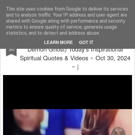
The universe is eternal, infinite and vibrant, a conscious cosmos
This site uses cookies from Google to deliver its services
and to analyze traffic. Your IP address and user-agent are
Pages
shared with Google along with performance and security
metrics to ensure quality of service, generate usage
statistics, and to detect and address abuse.
🙏 ~ 💝(Comrade Kamabla Halloween
OCT
LEARN MORE
GOT IT
Demon Ghost) Today's Inspirational
30
Spiritual Quotes & Videos ~ Oct 30, 2024
~ |