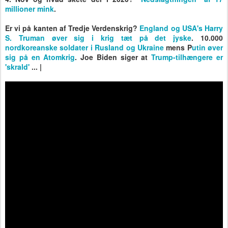
millioner mink
.
Er vi på kanten af Tredje Verdenskrig?
England og USA's
Harry
S. Truman øver sig i krig tæt på det jyske
. 10.000
nordkoreanske soldater i Rusland
og Ukraine
mens P
utin øver
sig på en Atomkrig
. Joe Biden siger at
Trump-tilhængere er
'skrald'
... |