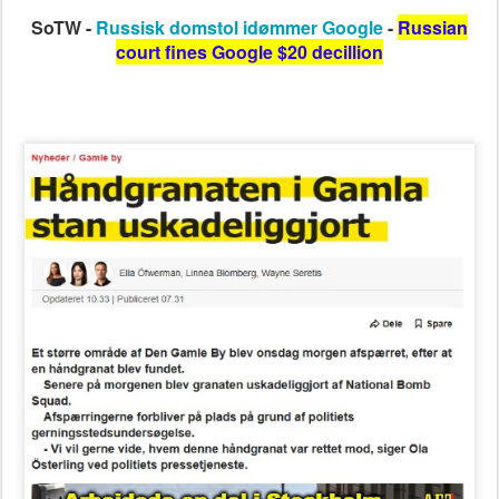
SoTW -
Russisk domstol idømmer Google
-
Russian
court fines Google $20 decillion