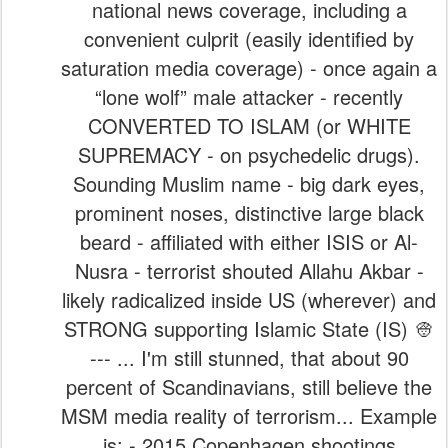
national news coverage, including a
convenient culprit (easily identified by
saturation media coverage) - once again a
“lone wolf” male attacker - recently
CONVERTED TO ISLAM (or WHITE
SUPREMACY - on psychedelic drugs).
Sounding Muslim name - big dark eyes,
prominent noses, distinctive large black
beard - affiliated with either ISIS or Al-
Nusra - terrorist shouted Allahu Akbar -
likely radicalized inside US (wherever) and
STRONG supporting Islamic State (IS) 👳
--- ... I'm still stunned, that about 90
percent of Scandinavians, still believe the
MSM media reality of terrorism... Example
is: - 2015 Copenhagen shootings