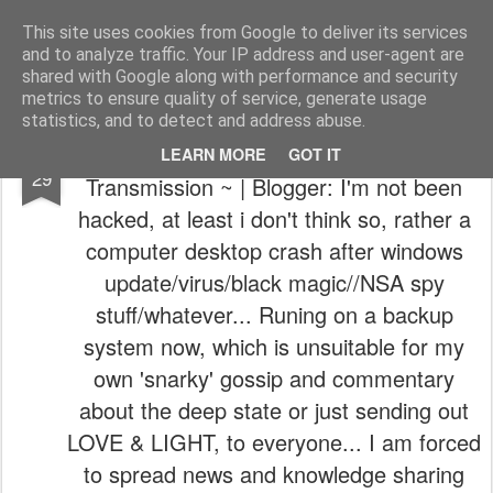
The universe is eternal, infinite and vibrant, a conscious cosmos
This site uses cookies from Google to deliver its services
and to analyze traffic. Your IP address and user-agent are
Pages
shared with Google along with performance and security
metrics to ensure quality of service, generate usage
statistics, and to detect and address abuse.
⚠️Verdensalt.dk | Oct 26, 2018 | ~ Alert
OCT
LEARN MORE
GOT IT
29
Transmission ~ | Blogger: I'm not been
hacked, at least i don't think so, rather a
computer desktop crash after windows
update/virus/black magic//NSA spy
stuff/whatever... Runing on a backup
system now, which is unsuitable for my
own 'snarky' gossip and commentary
about the deep state or just sending out
LOVE & LIGHT, to everyone... I am forced
to spread news and knowledge sharing