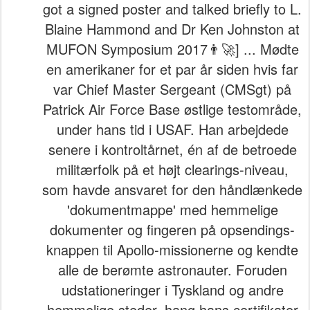
got a signed poster and talked briefly to L.
Blaine Hammond and Dr Ken Johnston at
MUFON Symposium 2017👨‍🚀] ... Mødte
en amerikaner for et par år siden hvis far
var Chief Master Sergeant (CMSgt) på
Patrick Air Force Base østlige testområde,
under hans tid i USAF. Han arbejdede
senere i kontroltårnet, én af de betroede
militærfolk på et højt clearings-niveau,
som havde ansvaret for den håndlænkede
'dokumentmappe' med hemmelige
dokumenter og fingeren på opsendings-
knappen til Apollo-missionerne og kendte
alle de berømte astronauter. Foruden
udstationeringer i Tyskland og andre
hemmelige steder, hang hans certifikater