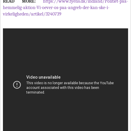
READ MORE:
https://www.fyens.dk/indland/Politiet-paa-
hemmelig-aktion-Vi-oever-os-paa-angreb-der-kan-ske-i-
virkeligheden/artikel/3240739