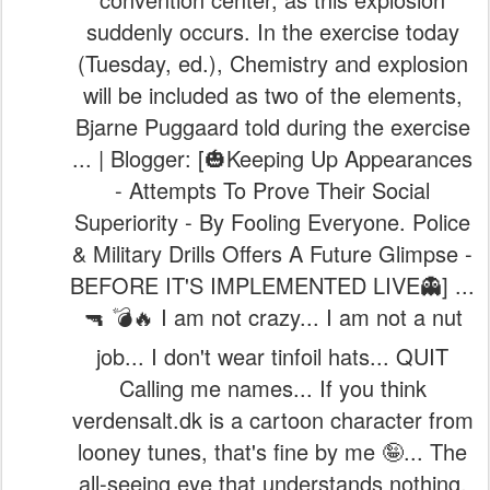
suddenly occurs. In the exercise today
(Tuesday, ed.), Chemistry and explosion
will be included as two of the elements,
Bjarne Puggaard told during the exercise
... | Blogger: [🎃Keeping Up Appearances
- Attempts To Prove Their Social
Superiority - By Fooling Everyone. Police
& Military Drills Offers A Future Glimpse -
BEFORE IT'S IMPLEMENTED LIVE👻] ...
🔫 💣🔥 I am not crazy... I am not a nut
job... I don't wear tinfoil hats... QUIT
Calling me names... If you think
verdensalt.dk is a cartoon character from
looney tunes, that's fine by me 🤪... The
all-seeing eye that understands nothing,