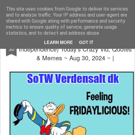
The universe is eternal, infinite and vibrant, a conscious cosmos
This site uses cookies from Google to deliver its services
and to analyze traffic. Your IP address and user-agent are
Pages
shared with Google along with performance and security
metrics to ensure quality of service, generate usage
statistics, and to detect and address abuse.
😎🥳😵 (R U suffering from TDS? Try
AUG
LEARN MORE
GOT IT
Independence) Today's Crazy Vid, Quotes
30
& Memes ~ Aug 30, 2024 ~ |