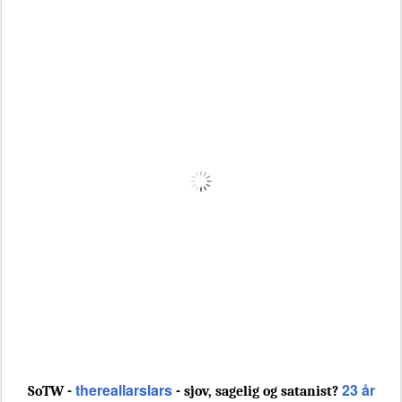
thereallarslars
23 år
SoTW -
- sjov, sagelig og satanist?