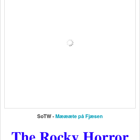
SoTW -
Mæææte på Fjæsen
The Rocky Horror