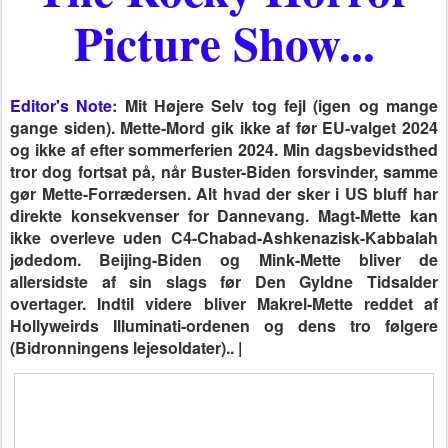
Picture Show...
Editor's Note
: Mit Højere Selv tog fejl (igen og mange
gange siden). Mette-Mord gik ikke af før EU-valget 2024
og ikke af efter sommerferien 2024. Min dagsbevidsthed
tror dog fortsat på, når Buster-Biden forsvinder, samme
gør Mette-Forrædersen. Alt hvad der sker i US bluff har
direkte konsekvenser for Dannevang. Magt-Mette kan
ikke overleve uden C4-Chabad-Ashkenazisk-Kabbalah
jødedom. Beijing-Biden og Mink-Mette bliver de
allersidste af sin slags før Den Gyldne Tidsalder
overtager. I
ndtil videre bliver Makrel-Mette reddet af
Hollyweirds Illuminati-ordenen og dens tro følgere
(Bidronningens lejesoldater)
.. |