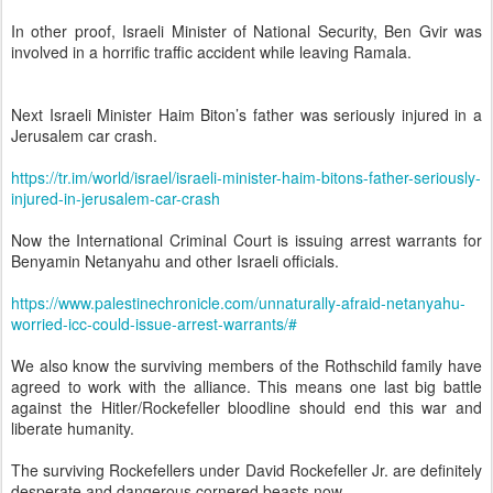
In other proof, Israeli Minister of National Security, Ben Gvir was
involved in a horrific traffic accident while leaving Ramala.
Next Israeli Minister Haim Biton’s father was seriously injured in a
Jerusalem car crash.
https://tr.im/world/israel/israeli-minister-haim-bitons-father-seriously-
injured-in-jerusalem-car-crash
Now the International Criminal Court is issuing arrest warrants for
Benyamin Netanyahu and other Israeli officials.
https://www.palestinechronicle.com/unnaturally-afraid-netanyahu-
worried-icc-could-issue-arrest-warrants/#
We also know the surviving members of the Rothschild family have
agreed to work with the alliance. This means one last big battle
against the Hitler/Rockefeller bloodline should end this war and
liberate humanity.
The surviving Rockefellers under David Rockefeller Jr. are definitely
desperate and dangerous cornered beasts now.