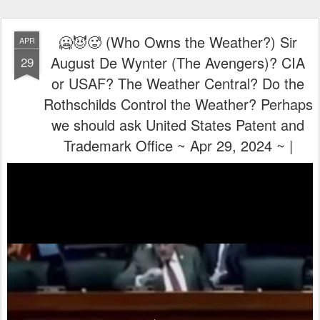
🥶😈🥵 (Who Owns the Weather?) Sir
APR
August De Wynter (The Avengers)? CIA
29
or USAF? The Weather Central? Do the
Rothschilds Control the Weather? Perhaps
we should ask United States Patent and
Trademark Office​ ~ Apr 29, 2024 ~ |