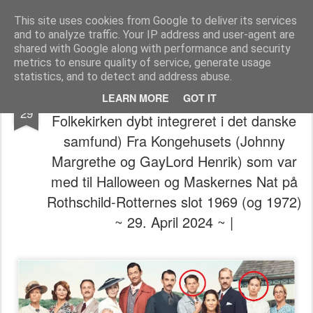
The universe is eternal, infinite and vibrant, a conscious cosmos
This site uses cookies from Google to deliver its services
and to analyze traffic. Your IP address and user-agent are
Pages
shared with Google along with performance and security
metrics to ensure quality of service, generate usage
statistics, and to detect and address abuse.
👁️⃤𓂀🎭🤝💀 (Frimureriet er som
APR
LEARN MORE
GOT IT
29
Folkekirken dybt integreret i det danske
samfund) Fra Kongehusets (Johnny
Margrethe og GayLord Henrik) som var
med til Halloween og Maskernes Nat på
Rothschild-Rotternes slot 1969 (og 1972)
~ 29. April 2024 ~ |