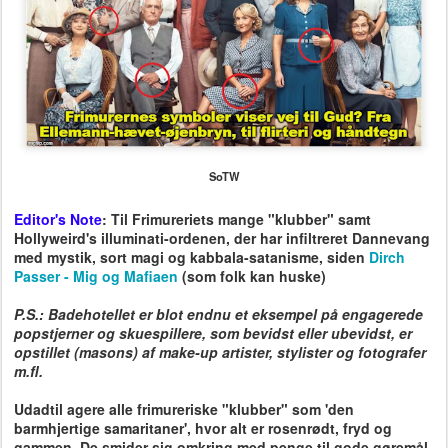
SoTW
Editor's Note
:
Til Frimureriets mange "klubber" samt
Hollyweird's illuminati-ordenen, der har infiltreret Dannevang
med mystik, sort magi og kabbala-satanisme, siden
Dirch
Passer - Mig og Mafiaen
(som folk kan huske)
P.S.:
Badehotellet er blot endnu et eksempel på engagerede
popstjerner og skuespillere, som bevidst eller ubevidst, er
opstillet (masons) af make-up artister, stylister og fotografer
m.fl.
Udadtil agere alle frimureriske "klubber" som 'den
barmhjertige samaritaner', hvor alt er rosenrødt, fryd og
gammen. De smider sig omkring med penge til gode gøremål