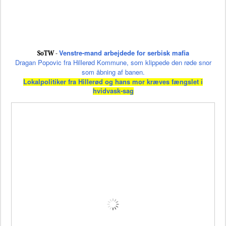
Venstre-mand arbejdede for serbisk mafia
SoTW -
Dragan Popovic fra Hillerød Kommune, som klippede den røde snor
som åbning af banen.
Lokalpolitiker fra Hillerød og hans mor kræves fængslet i
hvidvask-sag