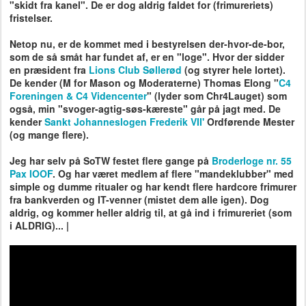
"skidt fra kanel". De er dog aldrig faldet for (frimureriets)
fristelser.
Netop nu, er de kommet med i bestyrelsen der-hvor-de-bor,
som de så småt har fundet af, er en "loge". Hvor der sidder
en præsident fra
Lions Club Søllerød
(og styrer hele lortet).
De kender (M for Mason og Moderaterne) Thomas Elong "
C4
Foreningen & C4 Videncenter
" (lyder som Chr4Lauget) som
også, min "svoger-agtig-søs-kæreste" går på jagt med. De
kender
Sankt Johanneslogen Frederik VII'
Ordførende Mester
(og mange flere).
Jeg har selv på SoTW festet flere gange på
Broderloge nr. 55
Pax IOOF
. Og har været medlem af flere "mandeklubber" med
simple og dumme ritualer og har kendt flere hardcore frimurer
fra bankverden og IT-venner (mistet dem alle igen). Dog
aldrig, og kommer heller aldrig til, at gå ind i frimureriet (som
i ALDRIG)... |