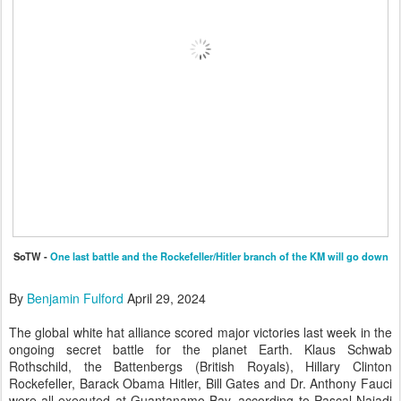
SoTW -
One last battle and the Rockefeller/Hitler branch of the KM will go down
By
Benjamin Fulford
April 29, 2024
The global white hat alliance scored major victories last week in the
ongoing secret battle for the planet Earth. Klaus Schwab
Rothschild, the Battenbergs (British Royals), Hillary Clinton
Rockefeller, Barack Obama Hitler, Bill Gates and Dr. Anthony Fauci
were all executed at Guantanamo Bay, according to Pascal Najadi