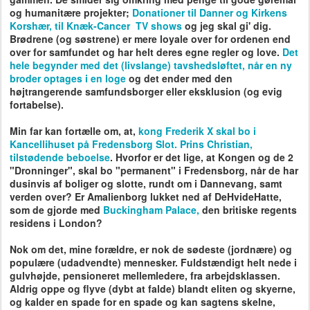
og humanitære projekter;
Donationer til Danner og Kirkens
Korshær, til Knæk-Cancer TV shows
og jeg skal gi' dig.
Brødrene (og søstrene) er mere loyale over for ordenen end
over for samfundet og har helt deres egne regler og love.
Det
hele begynder med det (livslange) tavshedsløftet, når en ny
broder optages i en loge
og det ender med den
højtrangerende samfundsborger eller eksklusion (og evig
fortabelse).
Min far kan fortælle om, at,
kong Frederik X skal bo i
Kancellihuset på Fredensborg Slot. Prins Christian,
tilstødende beboelse
. Hvorfor er det lige, at Kongen og de 2
"Dronninger", skal bo "permanent" i Fredensborg, når de har
dusinvis af boliger og slotte, rundt om i Dannevang, samt
verden over? Er A
malienborg lukket ned af DeHvideHatte,
som de gjorde med
Buckingham Palace,
den britiske regents
residens i London?
Nok om det, mine forældre, er nok de sødeste (jordnære) og
populære (udadvendte) mennesker. Fuldstændigt helt nede i
gulvhøjde, pensioneret mellemledere, fra arbejdsklassen.
Aldrig oppe og flyve (dybt at falde) blandt eliten og skyerne,
og kalder en spade for en spade og kan sagtens skelne,