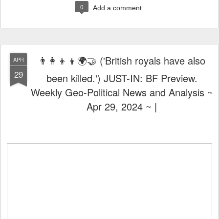
0
Add a comment
👨‍👩‍👦‍👦🌍🤝 ('British royals have also
APR
29
been killed.') JUST-IN: BF Preview.
Weekly Geo-Political News and Analysis ~
Apr 29, 2024 ~ |