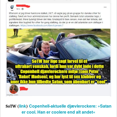
link
Copenhell-aktuelle djævlerockere: »Satan
SoTW (
)
er cool. Han er coolere end alt andet«