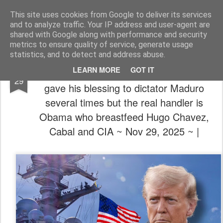
The universe is eternal, infinite and vibrant, a conscious cosmos
This site uses cookies from Google to deliver its services
and to analyze traffic. Your IP address and user-agent are
Pages
shared with Google along with performance and security
metrics to ensure quality of service, generate usage
statistics, and to detect and address abuse.
NOV
⛽💥🪖(Brace-4-Impact) Pope Francis
LEARN MORE
GOT IT
29
gave his blessing to dictator Maduro
several times but the real handler is
Obama who breastfeed Hugo Chavez,
Cabal and CIA ~ Nov 29, 2025 ~ |