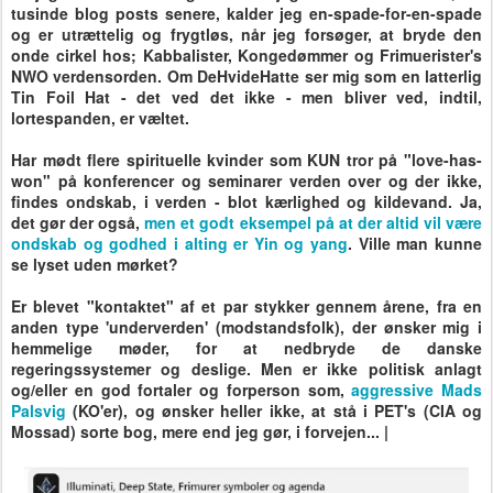
tusinde blog posts senere, kalder jeg en-spade-for-en-spade
og er utrættelig og frygtløs, når jeg forsøger, at bryde den
onde cirkel hos; Kabbalister, Kongedømmer og Frimuerister's
NWO verdensorden. Om DeHvideHatte ser mig som en latterlig
Tin Foil Hat - det ved det ikke - men bliver ved, indtil,
lortespanden, er væltet.
Har mødt flere spirituelle kvinder som KUN tror på "love-has-
won" på konferencer og seminarer verden over og der ikke,
findes ondskab, i verden - blot kærlighed og kildevand. Ja,
det gør der også,
men et godt eksempel på at der altid vil være
ondskab og godhed i alting er Yin og yang
. Ville man kunne
se lyset uden mørket?
Er blevet "kontaktet" af et par stykker gennem årene, fra en
anden type 'underverden' (modstandsfolk), der ønsker mig i
hemmelige møder, for at nedbryde de danske
regeringssystemer og deslige. Men er ikke politisk anlagt
og/eller en god fortaler og forperson som,
aggressive Mads
Palsvig
(KO'er), og ønsker heller ikke, at stå i PET's (CIA og
Mossad) sorte bog, mere end jeg gør, i forvejen... |