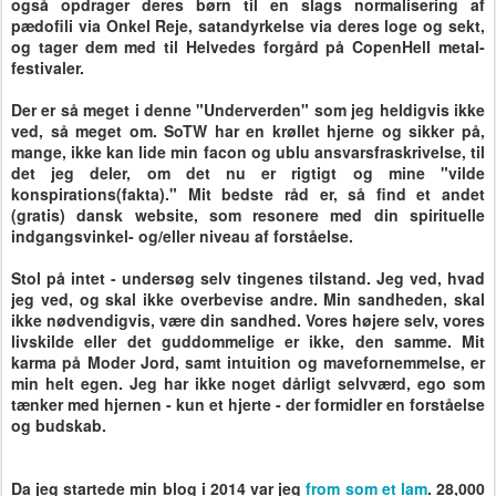
også opdrager deres børn til en slags normalisering af
pædofili via Onkel Reje, satandyrkelse via deres loge og sekt,
og tager dem med til Helvedes forgård på CopenHell metal-
festivaler.
Der er så meget i denne "Underverden" som jeg heldigvis ikke
ved, så meget om. SoTW har en krøllet hjerne og sikker på,
mange, ikke kan lide min facon og ublu ansvarsfraskrivelse, til
det jeg deler, om det nu er rigtigt og mine "vilde
konspirations(fakta)." Mit bedste råd er, så find et andet
(gratis) dansk website, som resonere med din spirituelle
indgangsvinkel- og/eller niveau af forståelse.
Stol på intet - undersøg selv tingenes tilstand. Jeg ved, hvad
jeg ved, og skal ikke overbevise andre. Min sandheden, skal
ikke nødvendigvis, være din sandhed. Vores højere selv, vores
livskilde eller det guddommelige er ikke, den samme. Mit
karma på Moder Jord, samt intuition og mavefornemmelse, er
min helt egen. Jeg har ikke noget dårligt selvværd, ego som
tænker med hjernen - kun et hjerte - der formidler en forståelse
og budskab.
Da jeg startede min blog i 2014 var jeg
from som et lam
. 28,000