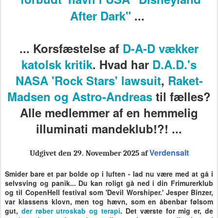
After Dark"
...
... Korsfæstelse af
D-A-D vækker
katolsk kritik
. Hvad har
D.A.D.'s
NASA 'Rock Stars' lawsuit
,
Raket-
Madsen og Astro-Andreas
til fælles?
Alle medlemmer af en hemmelig
illuminati mandeklub!?! ...
Verdensalt
Udgivet den 29. November 2025 af
Smider bare et par bolde op i luften - lad nu være med at gå i
selvsving og panik... Du kan roligt gå ned i din Frimurerklub
og til CopenHell festival som 'Devil Worshiper.' Jesper Binzer,
var klassens klovn, men tog hævn, som en åbenbar følsom
gut,
der røber utroskab og terapi
.
Det værste for mig er, de