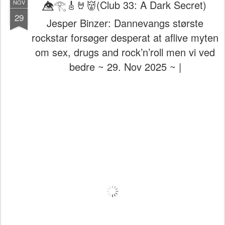
👁️⃤𓂀🎸🤘👹(Club 33: A Dark Secret)
NOV
29
Jesper Binzer: Dannevangs største
rockstar forsøger desperat at aflive myten
om sex, drugs and rock’n’roll men vi ved
bedre ~ 29. Nov 2025 ~ |