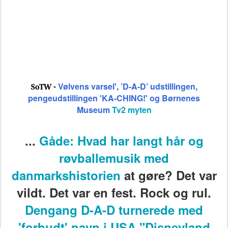
Vølvens varsel', ’D-A-D’ udstillingen,
SoTW -
pengeudstillingen 'KA-CHING!' og Børnenes
Museum
Tv2 myten
...
Gåde: Hvad har langt hår og
røvballemusik med
danmarkshistorien
at gøre? Det var
vildt. Det var en fest. Rock og rul.
Dengang D-A-D turnerede med
'forbudt' navn i USA "Disneyland