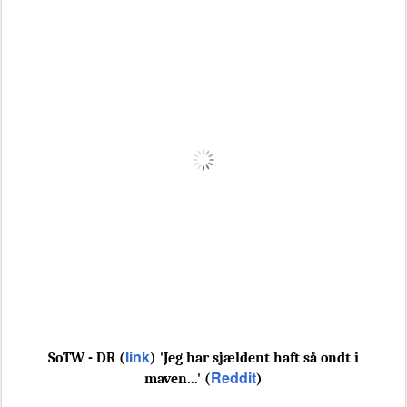
link
SoTW - DR (
) 'Jeg har sjældent haft så ondt i
Reddit
maven...' (
)