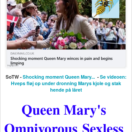
SoTW -
Shocking moment Queen Mary...
-
Se videoen:
Hveps fløj op under dronning Marys kjole og stak
hende på låret
Queen Mary's
Omnivorous
Sexless