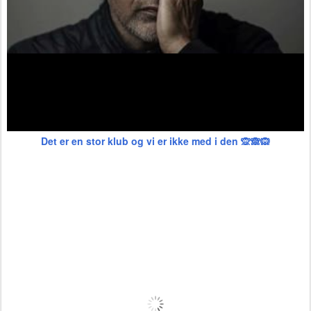
Det er en stor klub og vi er ikke med i den 🙊🙈🙉