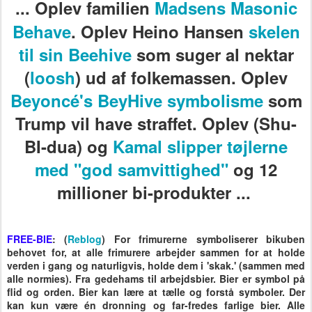
... Oplev familien
Madsens Masonic
Behave
. Oplev Heino Hansen
skelen
til sin Beehive
som suger al nektar
(
loosh
) ud af folkemassen.
Oplev
Beyoncé's BeyHive symbolisme
som
Trump vil have straffet. Oplev (Shu-
BI-dua) og
Kamal slipper tøjlerne
med "god samvittighed"
og 12
millioner bi-produkter ...
FREE-BIE
: (
Reblog
) For frimurerne symboliserer bikuben
behovet for, at alle frimurere arbejder sammen for at holde
verden i gang og naturligvis, holde dem i 'skak.' (sammen med
alle normies). Fra gedehams til arbejdsbier. Bier er symbol på
flid og orden. Bier kan lære at tælle og forstå symboler. Der
kan kun være én dronning og far-fredes farlige bier. Alle