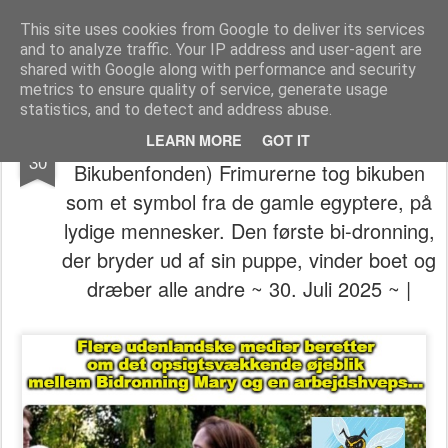
The universe is eternal, infinite and vibrant, a conscious cosmos
This site uses cookies from Google to deliver its services
and to analyze traffic. Your IP address and user-agent are
Pages
shared with Google along with performance and security
metrics to ensure quality of service, generate usage
statistics, and to detect and address abuse.
👁️⃤𓂀🍯🐝🥴(Bidronningen &
JUL
LEARN MORE
GOT IT
30
Bikubenfonden) Frimurerne tog bikuben
som et symbol fra de gamle egyptere, på
lydige mennesker. Den første bi-dronning,
der bryder ud af sin puppe, vinder boet og
dræber alle andre ~ 30. Juli 2025 ~ |