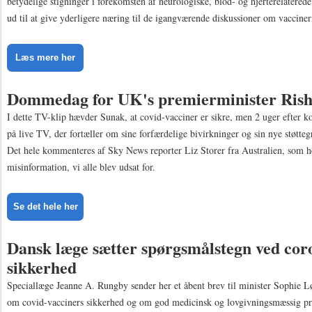
betydelige stigninger i forekomsten af neurologiske, blod- og hjerterelaterede 
ud til at give yderligere næring til de igangværende diskussioner om vacciner
Læs mere her
Dommedag for UK's premierminister Rish
I dette TV-klip hævder Sunak, at covid-vacciner er sikre, men 2 uger efter ko
på live TV, der fortæller om sine forfærdelige bivirkninger og sin nye støtte
Det hele kommenteres af Sky News reporter Liz Storer fra Australien, som 
misinformation, vi alle blev udsat for.
Se det hele her
Dansk læge sætter spørgsmålstegn ved cor
sikkerhed
Speciallæge Jeanne A. Rungby sender her et åbent brev til minister Sophie
om covid-vacciners sikkerhed og om god medicinsk og lovgivningsmæssig pr