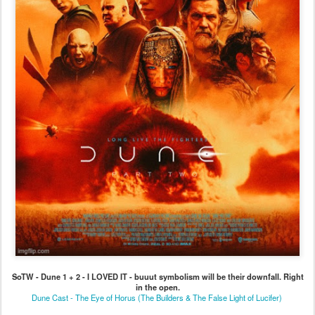
SoTW - Dune 1 + 2 - I LOVED IT - buuut symbolism will be their downfall. Right
in the open.
Dune Cast - The Eye of Horus (The Builders & The False Light of Lucifer)