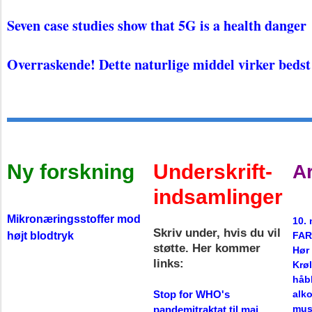
Seven case studies show that 5G is a health danger
Overraskende! Dette naturlige middel virker beds
Ny forskning
Underskrift-
A
indsamlinger
Mikronæringsstoffer mod
10. 
Skriv under, hvis du vil
højt blodtryk
FAR
støtte. Her kommer
Hør
links:
Krøl
håb
Stop for WHO's
alko
mus
pandemitraktat til maj