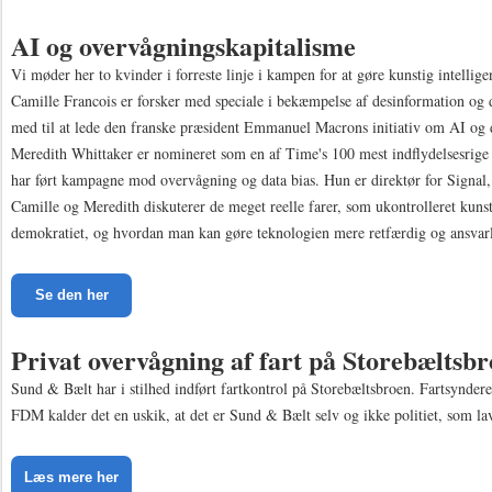
AI og overvågningskapitalisme
Vi møder her to kvinder i forreste linje i kampen for at gøre kunstig intellige
Camille Francois er forsker med speciale i bekæmpelse af desinformation og d
med til at lede den franske præsident Emmanuel Macrons initiativ om AI og 
Meredith Whittaker er nomineret som en af Time's 100 mest indflydelsesrige
har ført kampagne mod overvågning og data bias. Hun er direktør for Signal,
Camille og Meredith diskuterer de meget reelle farer, som ukontrolleret kunst
demokratiet, og hvordan man kan gøre teknologien mere retfærdig og ansvarl
Se den her
Privat overvågning af fart på Storebæltsb
Sund & Bælt har i stilhed indført fartkontrol på Storebæltsbroen. Fartsyndere s
FDM kalder det en uskik, at det er Sund & Bælt selv og ikke politiet, som lav
Læs mere her