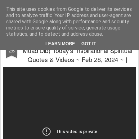
The universe is eternal, infinite and vibrant, a conscious cosmos
This site uses cookies from Google to deliver its services
and to analyze traffic. Your IP address and user-agent are
Pages
shared with Google along with performance and security
metrics to ensure quality of service, generate usage
statistics, and to detect and address abuse.
🙏 ~ 💝 (Dune: Part Two - I Am Usul, Paul
FEB
LEARN MORE
GOT IT
Muad'Dib) Today's Inspirational Spiritual
28
Quotes & Videos ~ Feb 28, 2024 ~ |