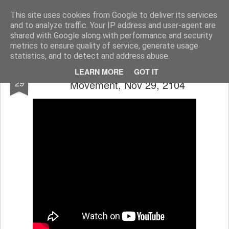
The universe is eternal, infinite and vibrant, a conscious cosmos
This site uses cookies from Google to deliver its services
and to analyze traffic. Your IP address and user-agent are
Pages
shared with Google along with performance and security
metrics to ensure quality of service, generate usage
statistics, and to detect and address abuse.
Tracking Global Changes - THRIVE
NOV
LEARN MORE
GOT IT
29
Movement, Nov 29, 2104