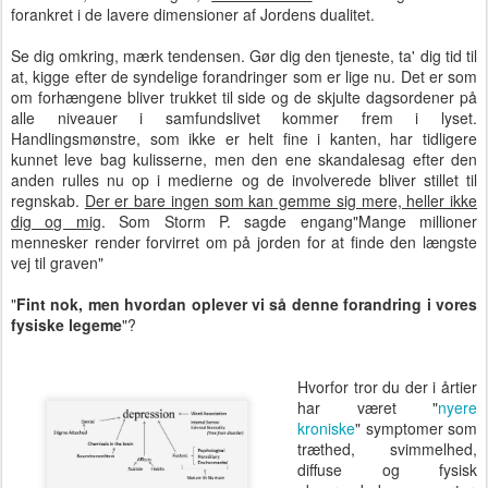
forankret i de lavere dimensioner af Jordens dualitet.
Se dig omkring, mærk tendensen. Gør dig den tjeneste, ta' dig tid til
at, kigge efter de syndelige forandringer som er lige nu. Det er som
om forhængene bliver trukket til side og de skjulte dagsordener på
alle niveauer i samfundslivet kommer frem i lyset.
Handlingsmønstre, som ikke er helt fine i kanten, har tidligere
kunnet leve bag kulisserne, men den ene skandalesag efter den
anden rulles nu op i medierne og de involverede bliver stillet til
regnskab.
Der er bare ingen som kan gemme sig mere, heller ikke
dig og mig
. Som Storm P. sagde engang"Mange millioner
mennesker render forvirret om på jorden for at finde den længste
vej til graven"
"
Fint nok, men hvordan oplever vi så denne forandring i vores
fysiske legeme
"?
Hvorfor tror du der i årtier
har været "
nyere
kroniske
" symptomer som
træthed, svimmelhed,
diffuse og fysisk