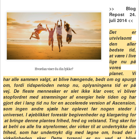
>> Blog
R
epost 24.
juli 2014 <<
Det er
utvivlsomt
den aller
bedste tid,
at være i live
lige nu på
vores
Hvordan viser du din lykke?
planet. Vi
har alle sammen valgt,
at blive hængende, bedt om og spurgt
om, fordi tidsperioden netop nu, oplysningens tid er på
vej.
De fleste mennesker er slet ikke klar over, vi bliver
stopfordret med strømninger af energier hele tiden og har
gjort det i lang tid nu for en accelerede version af Ascension,
som ingen andre sjæle har oplevet før nogen steder i
universet. I øjeblikket forestår begivenheder og klargøring for
at bringe denne plantes frihed, fred og velstand. Ting sker for
at befri os alle fra styreformer, der virker til at undertrykke din
frihed, som har undertrykt dig med løgne om, hvad det i
virkeligheden sker. Dette tyranni er nu ved at blive