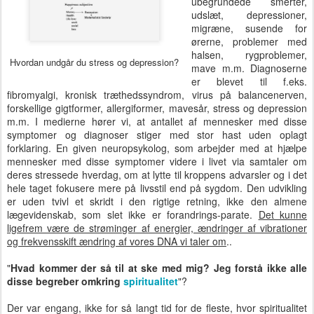
ubegrundede smerter,
udslæt, depressioner,
migræne, susende for
ørerne, problemer med
halsen, rygproblemer,
Hvordan undgår du stress og depression?
mave m.m. Diagnoserne
er blevet til f.eks.
fibromyalgi, kronisk træthedssyndrom, virus på balancenerven,
forskellige gigtformer, allergiformer, mavesår, stress og depression
m.m. I medierne hører vi, at antallet af mennesker med disse
symptomer og diagnoser stiger med stor hast uden oplagt
forklaring. En given neuropsykolog, som arbejder med at hjælpe
mennesker med disse symptomer videre i livet via samtaler om
deres stressede hverdag, om at lytte til kroppens advarsler og i det
hele taget fokusere mere på livsstil end på sygdom. Den udvikling
er uden tvivl et skridt i den rigtige retning, ikke den almene
lægevidenskab, som slet ikke er forandrings-parate.
Det kunne
ligefrem være de strøminger af energier, ændringer af vibrationer
og frekvensskift ændring af vores DNA vi taler om
..
"
Hvad kommer der så til at ske med mig? Jeg forstå ikke alle
disse begreber omkring
spiritualitet
"?
Der var engang, ikke for så langt tid for de fleste, hvor spiritualitet