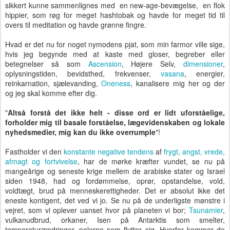
sikkert kunne sammenlignes med en new-age-bevægelse, en flok
hippier, som røg for meget hashtobak og havde for meget tid til
overs til meditation og havde grønne fingre.
Hvad er det nu for noget nymodens pjat, som min farmor ville sige,
hvis jeg begynde med at kaste med gloser, begreber eller
betegnelser så som
Ascension
, Højere Selv,
dimensioner
,
oplysningstiden, bevidsthed, frekvenser,
vasana
, energier,
reinkarnation, sjælevanding,
Oneness
, kanalisere mig her og der
og jeg skal komme efter dig.
"
Altså forstå det ikke helt - disse ord er lidt uforståelige,
forholder mig til basale forståelse, lægevidenskaben og lokale
nyhedsmedier, mig kan du ikke overrumple
"!
Fastholder vi den
konstante negative tendens
af
frygt, angst, vrede,
afmagt og fortvivelse
, har de mørke kræfter vundet, se nu på
mangeårige og seneste krige mellem de arabiske stater og Israel
siden 1948, had og fordømmelse, oprør, opstandelse, vold,
voldtægt, brud på menneskerettigheder. Det er absolut ikke det
eneste kontigent, det ved vi jo. Se nu på de underligste mønstre i
vejret, som vi oplever uanset hvor på planeten vi bor;
Tsunamier
,
vulkanudbrud, orkaner, Isen på Antarktis som smelter,
temperaturændringer, polerne som flytter sig. Hvorfor kommer de