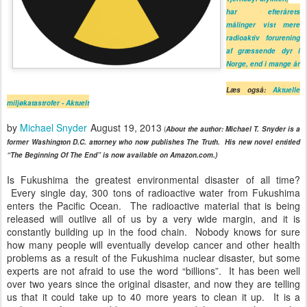
har efterårets
målinger vist mere
radioaktiv forurening
af græssende dyr i
Norge, end i mange år
Læs også:
Aktuelle
miljøkatastrofer - Aktuelt
by
Michael Snyder
August 19, 2013
(
About the author: Michael T. Snyder is a
former Washington D.C. attorney who now publishes The Truth. His new novel entitled
“The Beginning Of The End” is now available on Amazon.com.)
Is Fukushima the greatest environmental disaster of all time?
Every single day, 300 tons of radioactive water from Fukushima
enters the Pacific Ocean. The radioactive material that is being
released will outlive all of us by a very wide margin, and it is
constantly building up in the food chain. Nobody knows for sure
how many people will eventually develop cancer and other health
problems as a result of the Fukushima nuclear disaster, but some
experts are not afraid to use the word “billions”. It has been well
over two years since the original disaster, and now they are telling
us that it could take up to 40 more years to clean it up. It is a