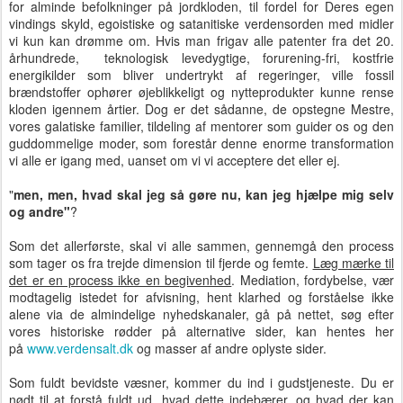
for alminde befolkninger på jordkloden, til fordel for Deres egen
vindings skyld, egoistiske og satanitiske verdensorden med midler
vi kun kan drømme om. Hvis man frigav alle patenter fra det 20.
århundrede, teknologisk levedygtige, forurening-fri, kostfrie
energikilder som bliver undertrykt af regeringer, ville fossil
brændstoffer ophører øjeblikkeligt og nytteprodukter kunne rense
kloden igennem årtier. Dog er det sådanne, de opstegne Mestre,
vores galatiske familier, tildeling af mentorer som guider os og den
guddommelige moder, som forestår denne enorme transformation
vi alle er igang med, uanset om vi vi acceptere det eller ej.
"
men, men, hvad skal jeg så gøre nu, kan jeg hjælpe mig selv
og andre"
?
Som det allerførste, skal vi alle sammen, gennemgå den process
som tager os fra trejde dimension til fjerde og femte.
Læg mærke til
det er en process ikke en begivenhed
. Mediation, fordybelse, vær
modtagelig istedet for afvisning, hent klarhed og forståelse ikke
alene via de almindelige nyhedskanaler, gå på nettet, søg efter
vores historiske rødder på alternative sider, kan hentes her
på
www.verdensalt.dk
og masser af andre oplyste sider.
Som fuldt bevidste væsner, kommer du ind i gudstjeneste. Du er
nødt til at forstå fuldt ud, hvad dette indebærer, og hvad der kan