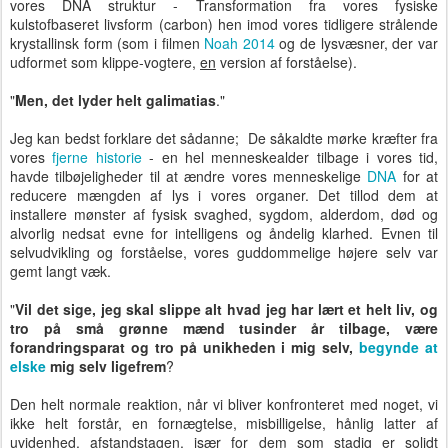
vores DNA struktur - Transformation fra vores fysiske
kulstofbaseret livsform (carbon) hen imod vores tidligere strålende
krystallinsk form (som i filmen
Noah 2014
og de lysvæsner, der var
udformet som klippe-vogtere,
en
version af forståelse).
"
Men, det lyder helt galimatias
."
Jeg kan bedst forklare det sådanne; De såkaldte mørke kræfter fra
vores
fjerne historie
- en hel menneskealder tilbage i vores tid,
havde tilbøjeligheder til at ændre vores menneskelige
DNA
for at
reducere mængden af ​​lys i vores organer. Det tillod dem at
installere mønster af fysisk svaghed, sygdom, alderdom, død og
alvorlig nedsat evne for intelligens og åndelig klarhed. Evnen til
selvudvikling og forståelse, vores guddommelige højere selv var
gemt langt væk.
"
Vil det sige, jeg skal slippe alt hvad jeg har lært et helt liv, og
tro på små grønne mænd tusinder år tilbage, være
forandringsparat og tro på unikheden i mig selv,
begynde at
elske
mig selv ligefrem
?
Den helt normale reaktion, når vi bliver konfronteret med noget, vi
ikke helt forstår, en fornægtelse, misbilligelse, hånlig latter af
uvidenhed, afstandstagen,
især for dem
som stadig er solidt