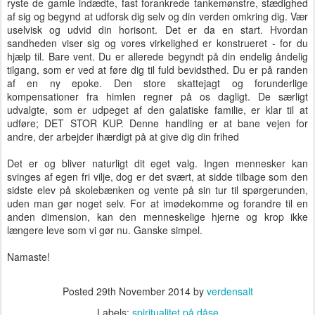
ryste de gamle indædte, fast forankrede tankemønstre, stædighed
af sig og begynd at udforsk dig selv og din verden omkring dig. Vær
uselvisk og udvid din horisont. Det er da en start. Hvordan
sandheden viser sig og vores virkelighed er konstrueret - for du
hjælp til. Bare vent. Du er allerede begyndt på din endelig åndelig
tilgang, som er ved at føre dig til fuld bevidsthed. Du er på randen
af ​​en ny epoke. Den store skattejagt og forunderlige
kompensationer fra himlen regner på os dagligt. De særligt
udvalgte, som er udpeget af den galatiske familie, er klar til at
udføre; DET STOR KUP. Denne handling er at bane vejen for
andre, der arbejder ihærdigt på at give dig din frihed
Det er og bliver naturligt dit eget valg. Ingen mennesker kan
svinges af egen fri vilje, dog er det svært, at sidde tilbage som den
sidste elev på skolebænken og vente på sin tur til spørgerunden,
uden man gør noget selv. For at imødekomme og forandre til en
anden dimension, kan den menneskelige hjerne og krop ikke
længere leve som vi gør nu. Ganske simpel.
Namaste!
Posted
29th November 2014
by
verdensalt
Labels:
spiritualitet på dåse