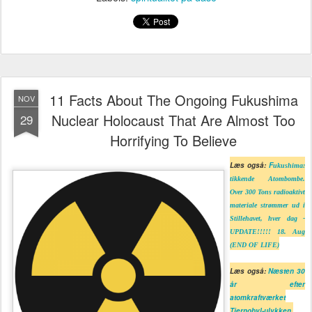
11 Facts About The Ongoing Fukushima
NOV
Nuclear Holocaust That Are Almost Too
29
Horrifying To Believe
Læs også:
F
ukushima:
tikkende Atombombe.
Over 300 Tons radioaktivt
materiale strømmer ud i
Stillehavet, hver dag -
UPDATE!!!!! 18. Aug
(END OF LIFE)
Læs også:
Næsten 30
år efter
atomkraftværket
Tjernobyl-ulykken,