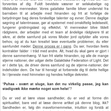
forventes af dig. Fuldt bevidste væsner er selskabelige og
tillidsfulde mennesker. Vores galatiske familie bliver undervist fra
barnsben til at arbejde med hinanden og frit at forfølge de
betydninger bag deres forskellige talenter og evner. Denne daglige
søgning af talentmasse, gør at systemet med omskiftelig ledelsestil,
fungerer gnidningsløst og effektivt. Vi mennesker blive tildelt
rådgivere, der arbejder med et team af åndelige rådgivere til at
sikre, at dette samfund på vores Moder jord opfylder alle vores
behov, og at du kan kreativt løse eventuelle problemer, du eller
samfundet møder.
Denne proces er i gang
. Du ser, hvordan livets
kontrakter falder i tråd med andre. Alt, hvad du skal gøre er gjort i
denne sammenhæng. Vi kan frit støtte hinanden, og alle de mange
stjerne nationer, der udgør dette Galaktiske Federation of Light. Det
er i dette lys, de driver deres samfund og de ​​stjerne-nationer, der
indeholder dem. De har til hensigt at forberede dig til dette hellige
liv i tjeneste med himmelen og hendes hellige dekreter.
"
Puhaa - svært at sluge, kan det nu virkelig passe, jeg kan
stadigvæk ikke mærke noget som helst
"?
Du er ved at lære visse sandheder, du er ved at forme din
spiritualitet, bare ved at læse denne artikel på denne blog, ikk?
Sandheden er, følg din mavefornemmelse, intuition og forstå at