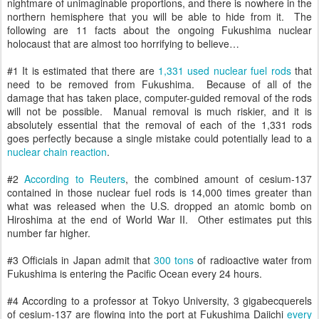
nightmare of unimaginable proportions, and there is nowhere in the
northern hemisphere that you will be able to hide from it. The
following are 11 facts about the ongoing Fukushima nuclear
holocaust that are almost too horrifying to believe…
#1 It is estimated that there are
1,331 used nuclear fuel rods
that
need to be removed from Fukushima. Because of all of the
damage that has taken place, computer-guided removal of the rods
will not be possible. Manual removal is much riskier, and it is
absolutely essential that the removal of each of the 1,331 rods
goes perfectly because a single mistake could potentially lead to a
nuclear chain reaction
.
#2
According to Reuters
, the combined amount of cesium-137
contained in those nuclear fuel rods is 14,000 times greater than
what was released when the U.S. dropped an atomic bomb on
Hiroshima at the end of World War II. Other estimates put this
number far higher.
#3 Officials in Japan admit that
300 tons
of radioactive water from
Fukushima is entering the Pacific Ocean every 24 hours.
#4 According to a professor at Tokyo University, 3 gigabecquerels
of cesium-137 are flowing into the port at Fukushima Daiichi
every