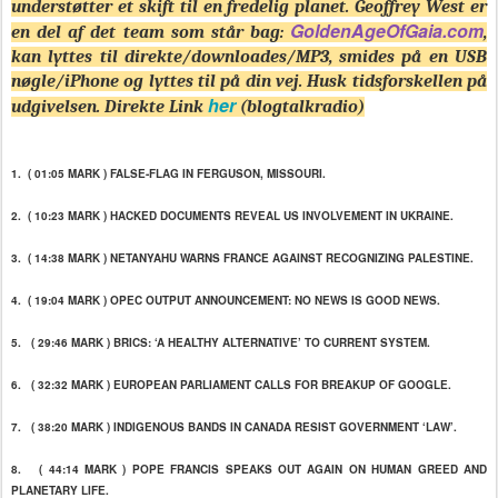
understøtter
et skift
til en fredelig
planet
.
Geoffrey
West er
GoldenAgeOfGaia.com
en del af det team som står bag:
,
kan lyttes til direkte/downloades/MP3, smides på en USB
nøgle/iPhone og lyttes til på din vej. Husk tidsforskellen på
her
udgivelsen. Direkte Link
(blogtalkradio)
1. ( 01:05 MARK ) FALSE-FLAG IN FERGUSON, MISSOURI.
2. ( 10:23 MARK ) HACKED DOCUMENTS REVEAL US INVOLVEMENT IN UKRAINE.
3. ( 14:38 MARK ) NETANYAHU WARNS FRANCE AGAINST RECOGNIZING PALESTINE.
4. ( 19:04 MARK ) OPEC OUTPUT ANNOUNCEMENT: NO NEWS IS GOOD NEWS.
5. ( 29:46 MARK ) BRICS: ‘A HEALTHY ALTERNATIVE’ TO CURRENT SYSTEM.
6. ( 32:32 MARK ) EUROPEAN PARLIAMENT CALLS FOR BREAKUP OF GOOGLE.
7. ( 38:20 MARK ) INDIGENOUS BANDS IN CANADA RESIST GOVERNMENT ‘LAW’.
8. ( 44:14 MARK ) POPE FRANCIS SPEAKS OUT AGAIN ON HUMAN GREED AND
PLANETARY LIFE.