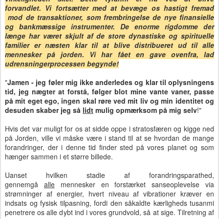
forvandlet.
Vi fortsætter med at bevæge os hastigt fremad
mod de transaktioner, som frembringelse de nye finansielle
og bankmæssige instrumenter. De enorme rigdomme der
længe har været skjult af de store dynastiske og spirituelle
familier er næsten klar til at blive distribueret ud til alle
mennesker på jorden. Vi har fået en gave ovenfra, lad
udrensningerprocessen begynde!
"
Jamen - jeg føler mig ikke anderledes og klar til oplysningens
tid, jeg nægter at forstå, følger blot mine vante vaner, passe
på mit eget ego, ingen skal røre ved mit liv og min identitet og
desuden skaber jeg så
lidt
mulig opmærksom på mig selv
!"
Hvis det var muligt for os at sidde oppe i stratosfæren og kigge ned
på Jorden, ville vi måske være i stand til at se hvordan de mange
forandringer, der i denne tid finder sted på vores planet og som
hænger sammen i et større billede.
Uanset hvilken stadie af forandringsparathed,
gennemgå
alle
mennesker en forstærket sanseoplevelse via
strømninger af energier, hvert niveau af vibrationer kræver en
indsats og fysisk tilpasning, fordi den såkaldte kærligheds tusanmi
penetrere os alle dybt ind i vores grundvold, så at sige. Tilretning af