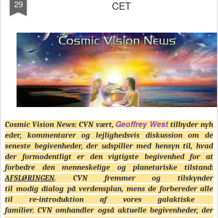
29
CET
Geoffrey
West
Cosmic
Vision
News
:
CVN
vært,
tilbyder
nyh
eder,
kommentarer og
lejlighedsvis
diskussion
om de
seneste
begivenheder, der udspiller
med hensyn til
, hvad
der
formodentligt er den
vigtigste begivenhed
for
at
forbedre
den menneskelige og
planetariske
tilstand
:
AFSLØRINGEN
.
CVN
fremmer og tilskynder
til
modig
dialog
på verdensplan,
mens de forbereder
alle
til
re-introduktion
af
vores
galaktiske
familier.
CVN
omhandler også
aktuelle begivenheder
, der