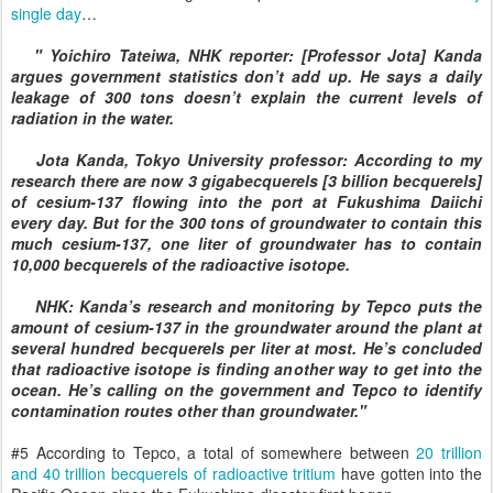
single day
…
" Yoichiro Tateiwa, NHK reporter: [Professor Jota] Kanda
argues government statistics don’t add up. He says a daily
leakage of 300 tons doesn’t explain the current levels of
radiation in the water.
Jota Kanda, Tokyo University professor: According to my
research there are now 3 gigabecquerels [3 billion becquerels]
of cesium-137 flowing into the port at Fukushima Daiichi
every day. But for the 300 tons of groundwater to contain this
much cesium-137, one liter of groundwater has to contain
10,000 becquerels of the radioactive isotope.
NHK: Kanda’s research and monitoring by Tepco puts the
amount of cesium-137 in the groundwater around the plant at
several hundred becquerels per liter at most. He’s concluded
that radioactive isotope is finding another way to get into the
ocean. He’s calling on the government and Tepco to identify
contamination routes other than groundwater."
#5 According to Tepco, a total of somewhere between
20 trillion
and 40 trillion becquerels of radioactive tritium
have gotten into the