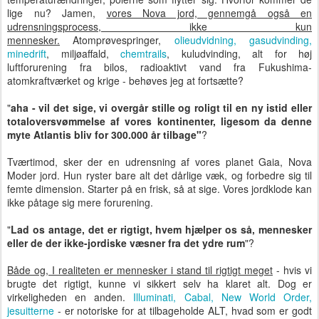
lige nu? Jamen,
vores Nova jord, gennemgå også en
udrensningsprocess, ikke kun
mennesker.
Atomprøvespringer,
olieudvidning, gasudvinding,
minedrift
, miljøaffald,
chemtrails
, kuludvinding, alt for høj
luftforurening fra bilos, radioaktivt vand fra Fukushima-
atomkraftværket og krige - behøves jeg at fortsætte?
"
aha - vil det sige, vi overgår stille og roligt til en ny istid eller
totaloversvømmelse af vores kontinenter, ligesom da denne
myte Atlantis bliv for 300.000 år tilbage"
?
Tværtimod, sker der en udrensning af vores planet Gaia, Nova
Moder jord. Hun ryster bare alt det dårlige væk, og forbedre sig til
femte dimension. Starter på en frisk, så at sige. Vores jordklode kan
ikke påtage sig mere forurening.
"
Lad os antage, det er rigtigt, hvem hjælper os så, mennesker
eller de der ikke-jordiske væsner fra det ydre rum
"?
Både og, I realiteten er mennesker i stand til rigtigt meget
- hvis vi
brugte det rigtigt, kunne vi sikkert selv ha klaret alt. Dog er
virkeligheden en anden.
Illuminati, Cabal, New World Order,
jesuitterne
- er notoriske for at tilbageholde ALT, hvad som er godt