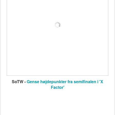
SoTW -
Gense højdepunkter fra semifinalen i 'X
Factor'