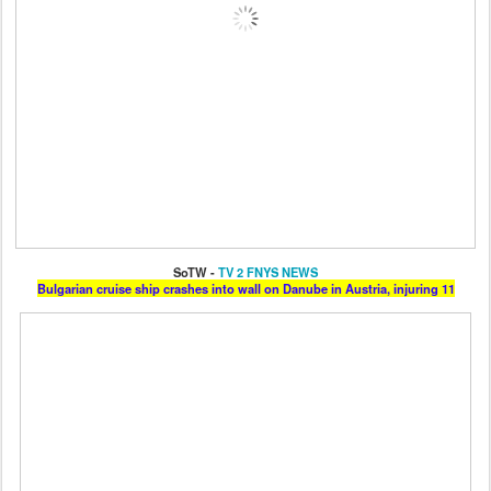
SoTW -
TV 2 FNYS NEWS
Bulgarian cruise ship crashes into wall on Danube in Austria, injuring 11