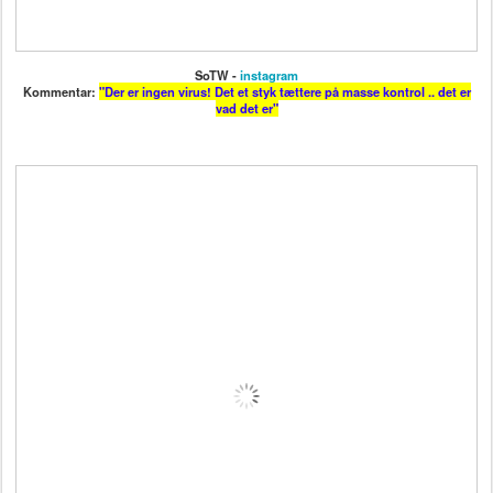
SoTW -
instagram
Kommentar:
"Der er ingen virus! Det et styk tættere på masse kontrol .. det er
vad det er"