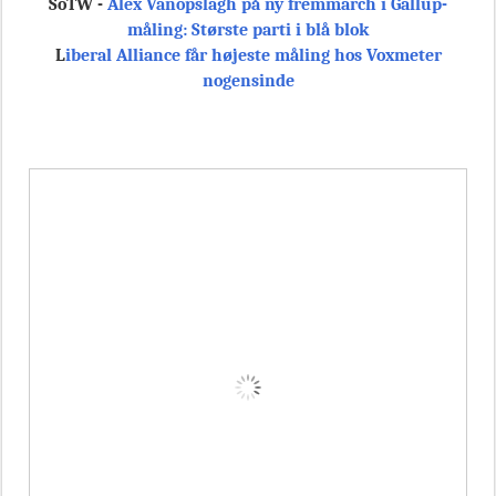
SoTW -
Alex Vanopslagh på ny fremmarch i Gallup-
måling: Største parti i blå blok
L
iberal Alliance får højeste måling hos Voxmeter
nogensinde