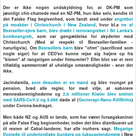
Der er ikke nogen undskyldning for, at DK-PM som
jævnligt chit-chattede med en NZ-PM, hun ikke selv, kendte til
det Falske Flag begivenhed, som fandt sted under
angrebet
på moskéer i Christchurch i New Zealand
, hvor bl.a
tre af
Bestseller-ejers børn, blev dræbt i terrorangrebet i Sri Lanka's
bombeangreb
, som var gengældelse for skyderiet mod
Christchurch (Med al respekt til Bestseller-familien -
naturligvis). Om
Bestsellers børn
blev "ofret" (sacrificed som
nogle siger) for at CEO'en kunne rejse sig højere op fra
"kisten" af rangstigen under frimureriet? Eller blot var et rent
tilfældig sammentræf af uheldige omstændigheder - aner det
ikke.
Jacindarella,
som desuden er en mand
og blev tvunget på
pension, brød alle regler, for med vilje, at sabotere
menneskerettighederne og
2,6 millioner Kiwier blev smittet
med SARS-CoV-2 og 5,686
døde af (
Genterapi-Nano-KillSh0ts
)
under Corona-bedraget.
Men både NZ og AUS er lande, som har været forsøgskaniner
på alle False Flag begivenheder, inden det blev distribueret ud
til resten af Cabal-landene, har alle truthers sagt.
Megarige
flygtede til underjordiske bunkers og luksusejendomme
i New