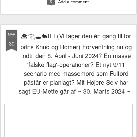
0
Add a comment
👁️⃤𓂀🕳️🐇🏴‍☠️ (Vi tager den én gang til for
MAR
30
prins Knud og Romer) Forventning nu og
indtil den 8. April - Juni 2024? En masse
'falske flag'-operationer? Et nyt 9/11
scenario med massemord som Fulford
påstår er planlagt? Mit Højere Selv har
sagt EU-Mette går af ~ 30. Marts 2024 ~ |