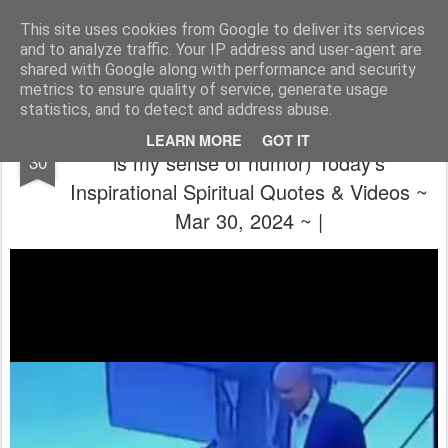
The universe is eternal, infinite and vibrant, a conscious cosmos
This site uses cookies from Google to deliver its services
and to analyze traffic. Your IP address and user-agent are
Pages
shared with Google along with performance and security
metrics to ensure quality of service, generate usage
statistics, and to detect and address abuse.
🙏 ~ 💝 (A fucked up world. All I've got left
MAR
LEARN MORE
GOT IT
is my sense of humor) Today's
30
Inspirational Spiritual Quotes & Videos ~
Mar 30, 2024 ~ |