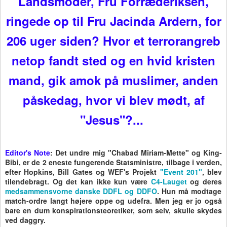
Landsmoder, Fru Forræderiksen,
ringede op til Fru Jacinda Ardern, for
206 uger siden? Hvor et terrorangreb
netop fandt sted og en hvid kristen
mand, gik amok på muslimer, anden
påskedag, hvor vi blev mødt, af
"Jesus"?...
Editor's Note
: Det undre mig "Chabad Miriam-Mette" og King-
Bibi, er de 2 eneste fungerende Statsministre, tilbage i verden,
efter Hopkins, Bill Gates og WEF's Projekt
"Event 201"
, blev
tilendebragt. Og det kan ikke kun være
C4-Lauget
og deres
medsammensvorne danske DDFL og DDFO
. Hun må modtage
match-ordre langt højere oppe og udefra. Men jeg er jo også
bare en dum konspirationsteoretiker, som selv, skulle skydes
ved daggry.