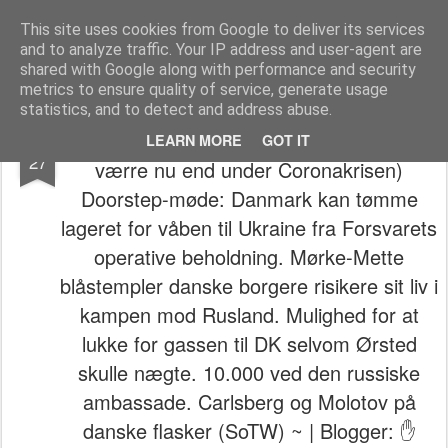
The universe is eternal, infinite and vibrant, a conscious cosmos
This site uses cookies from Google to deliver its services
and to analyze traffic. Your IP address and user-agent are
Pages
shared with Google along with performance and security
metrics to ensure quality of service, generate usage
statistics, and to detect and address abuse.
⚠️⚔️🐻 ~ (Opdeling af A og B-liste borgere
FEB
LEARN MORE
GOT IT
27
værre nu end under Coronakrisen)
Doorstep-møde: Danmark kan tømme
lageret for våben til Ukraine fra Forsvarets
operative beholdning. Mørke-Mette
blåstempler danske borgere risikere sit liv i
kampen mod Rusland. Mulighed for at
lukke for gassen til DK selvom Ørsted
skulle nægte. 10.000 ved den russiske
ambassade. Carlsberg og Molotov på
danske flasker (SoTW) ~ | Blogger: ✋