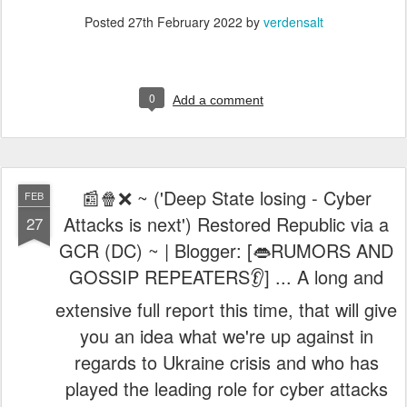
Posted
27th February 2022
by
verdensalt
0
Add a comment
📰🍿❌ ~ ('Deep State losing - Cyber
FEB
Attacks is next') Restored Republic via a
27
GCR (DC) ~ | Blogger: [👄RUMORS AND
GOSSIP REPEATERS👂] ... A long and
extensive full report this time, that will give
you an idea what we're up against in
regards to Ukraine crisis and who has
played the leading role for cyber attacks