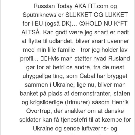
Russian Today AKA RT.com og
Sputniknews er SLUKKET OG LUKKET
for i EU (også DK)... 😜HOLD NU K*FT
ALTSÅ. Kan godt være jeg snart er nødt
at flytte til udlandet, bliver snart uvenner
med min lille familie - tror jeg holder lav
profil... 🤦‍♂️Hvis man støtter hvad Rusland
gør for at befri os andre, fra de mest
uhyggelige ting, som Cabal har brygget
sammen i Ukraine, lige nu, bliver man
banket på plads af demonstranter, staten
og krigsliderlige (frimurer) såsom Henrik
Qvortrup, der snakker om at danske
soldater kan få tjenestefri til at kæmpe for
Ukraine og sende luftværns- og