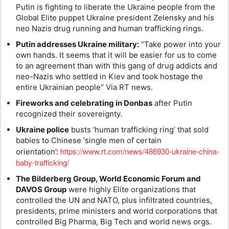
Putin is fighting to liberate the Ukraine people from the
Global Elite puppet Ukraine president Zelensky and his
neo Nazis drug running and human trafficking rings.
Putin addresses Ukraine military:
“Take power into your
own hands. It seems that it will be easier for us to come
to an agreement than with this gang of drug addicts and
neo-Nazis who settled in Kiev and took hostage the
entire Ukrainian people” Via RT news.
Fireworks and celebrating in Donbas
after Putin
recognized their sovereignty.
Ukraine police
busts ‘human trafficking ring’ that sold
babies to Chinese ‘single men of certain
https://www.rt.com/news/486930-ukraine-china-
orientation’:
baby-trafficking/
The Bilderberg Group, World Economic Forum and
DAVOS Group
were highly Elite organizations that
controlled the UN and NATO, plus infiltrated countries,
presidents, prime ministers and world corporations that
controlled Big Pharma, Big Tech and world news orgs.