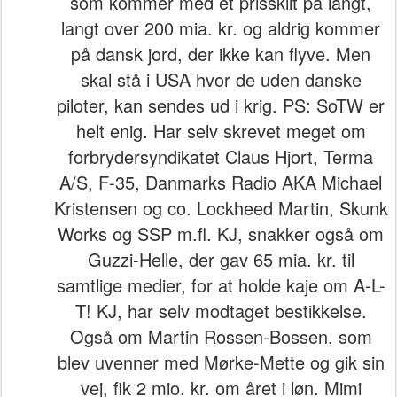
som kommer med et prisskilt på langt,
langt over 200 mia. kr. og aldrig kommer
på dansk jord, der ikke kan flyve. Men
skal stå i USA hvor de uden danske
piloter, kan sendes ud i krig. PS: SoTW er
helt enig. Har selv skrevet meget om
forbrydersyndikatet Claus Hjort, Terma
A/S, F-35, Danmarks Radio AKA Michael
Kristensen og co. Lockheed Martin, Skunk
Works og SSP m.fl. KJ, snakker også om
Guzzi-Helle, der gav 65 mia. kr. til
samtlige medier, for at holde kaje om A-L-
T! KJ, har selv modtaget bestikkelse.
Også om Martin Rossen-Bossen, som
blev uvenner med Mørke-Mette og gik sin
vej, fik 2 mio. kr. om året i løn. Mimi