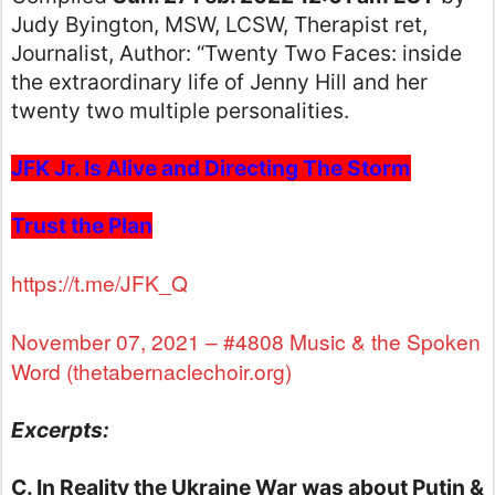
Judy Byington, MSW, LCSW, Therapist ret,
Journalist, Author: “Twenty Two Faces: inside
the extraordinary life of Jenny Hill and her
twenty two multiple personalities.
JFK Jr. Is Alive and Directing The Storm
Trust the Plan
https://t.me/JFK_Q
November 07, 2021 – #4808 Music & the Spoken
Word (thetabernaclechoir.org)
Excerpts:
C. In Reality the Ukraine War was about Putin &