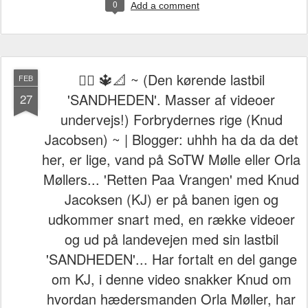
0
Add a comment
👁⃤ 🔱📐 ~ (Den kørende lastbil
FEB
'SANDHEDEN'. Masser af videoer
27
undervejs!) Forbrydernes rige (Knud
Jacobsen) ~ | Blogger: uhhh ha da da det
her, er lige, vand på SoTW Mølle eller Orla
Møllers... 'Retten Paa Vrangen' med Knud
Jacoksen (KJ) er på banen igen og
udkommer snart med, en række videoer
og ud på landevejen med sin lastbil
'SANDHEDEN'... Har fortalt en del gange
om KJ, i denne video snakker Knud om
hvordan hædersmanden Orla Møller, har