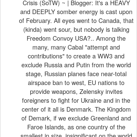
Crisis (SoTW) ~ | Blogger: It's a HEAVY
and DEEPLY somber energy is cast upon
of February. All eyes went to Canada, that
(kinda) went sour, but nobody is talking
Freedom Convoy USA?.. Among the
many, many Cabal "attempt and
contributions" to create a WW3 and
exclude Russia and Putin from the world
stage, Russian planes face near-total
airspace ban to west, EU nations to
provide weapons, Zelensky invites
foreigners to fight for Ukraine and in the
center of it all is Denmark. The Kingdom
of Demark, if we exclude Greenland and
Faroe Islands, as one country of the
smallest in size, insignificant on the world