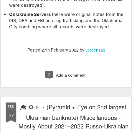
were destroyed).
On Ukraine Servers
there were original notes from the
IRS, DEA and FBI on drug trafficking and the Oklahoma
City bombing where all records were destroyed.
Posted
27th February 2022
by
verdensalt
0
Add a comment
👁️⃤ 🌻☣️ ~ (Pyramid + Eye on 2nd largest
FEB
27
Ukrainian banknote) Miscellaneous -
Mostly About 2021–2022 Russo-Ukrainian