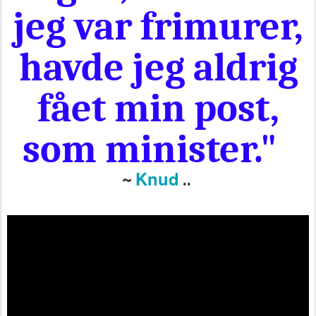
jeg var frimurer,
havde jeg aldrig
fået min post,
som minister."
Knud
~
..