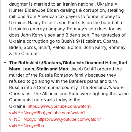
daughter is married to an Iranian national. Ukraine =
Hunter Biden/Joe Biden dealings & corruption, stealing
millions from American tax payers to funnel money to
Ukraine. Nancy Pelosi’s son Paul sits on the board of a
Ukrainian energy company. Romney’s son does too as
does John Kerry’s son and Biden’s son. The tentacles of
Ukraine corruption go to Bush’s 9/11 cabinet, Obama,
Biden, Soros, Schiff, Pelosi, Bolton, John Kerry, Romney
& the Clintons.
The Rothshild’s/Bankers/Globalists financed Hitler, Karl
Marx, Lenin, Stalin and Mao.
Jacob Schiff ordered the
murder of the Russia Romanov family because they
refused to go along with the Bankers plans and turn
Russia into a Communist country. The Romanov’s were
Christians. The Alliance and Putin were fighting the same
Communist neo Nazis today in the
https://www.youtube.com/watch?
Ukraine.
v=NEHNpqydBbo)youtube.com/watch?
v=NEHNpqyd
https://www.youtube.com/watch?
v=NEHNpqydBbo