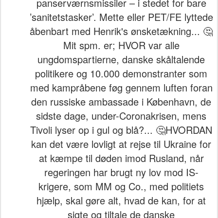
panserværnsmissiler – i stedet for bare
’sanitetstasker’. Mette eller PET/FE lyttede
åbenbart med Henrik's ønsketækning... 🤔
Mit spm. er; HVOR var alle
ungdomspartierne, danske skåltalende
politikere og 10.000 demonstranter som
med kampråbene føg gennem luften foran
den russiske ambassade i København, de
sidste dage, under-Coronakrisen, mens
Tivoli lyser op i gul og blå?... 🤔HVORDAN
kan det være lovligt at rejse til Ukraine for
at kæmpe til døden imod Rusland, når
regeringen har brugt ny lov mod IS-
krigere, som MM og Co., med politiets
hjælp, skal gøre alt, hvad de kan, for at
sigte og tiltale de danske