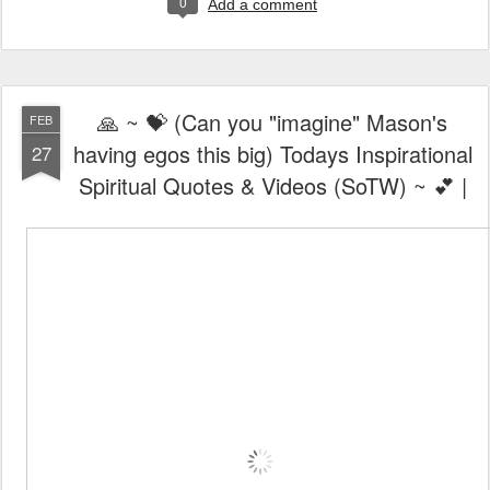
0
Add a comment
🙏 ~ 💝 (Can you "imagine" Mason's
FEB
having egos this big) Todays Inspirational
27
Spiritual Quotes & Videos (SoTW) ~ 💕 |