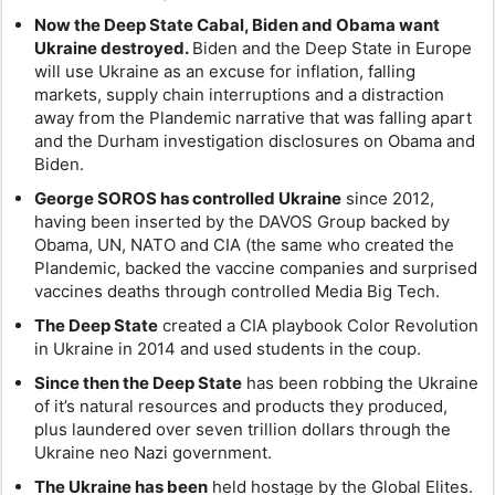
Now the Deep State Cabal, Biden and Obama want
Ukraine destroyed.
Biden and the Deep State in Europe
will use Ukraine as an excuse for inflation, falling
markets, supply chain interruptions and a distraction
away from the Plandemic narrative that was falling apart
and the Durham investigation disclosures on Obama and
Biden.
George SOROS has controlled Ukraine
since 2012,
having been inserted by the DAVOS Group backed by
Obama, UN, NATO and CIA (the same who created the
Plandemic, backed the vaccine companies and surprised
vaccines deaths through controlled Media Big Tech.
The Deep State
created a CIA playbook Color Revolution
in Ukraine in 2014 and used students in the coup.
Since then the Deep State
has been robbing the Ukraine
of it’s natural resources and products they produced,
plus laundered over seven trillion dollars through the
Ukraine neo Nazi government.
The Ukraine has been
held hostage by the Global Elites.