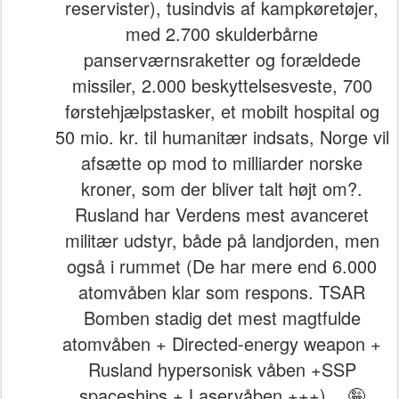
reservister), tusindvis af kampkøretøjer,
med 2.700 skulderbårne
panserværnsraketter og forældede
missiler, 2.000 beskyttelsesveste, 700
førstehjælpstasker, et mobilt hospital og
50 mio. kr. til humanitær indsats, Norge vil
afsætte op mod to milliarder norske
kroner, som der bliver talt højt om?.
Rusland har Verdens mest avanceret
militær udstyr, både på landjorden, men
også i rummet (De har mere end 6.000
atomvåben klar som respons. TSAR
Bomben stadig det mest magtfulde
atomvåben + Directed-energy weapon +
Rusland hypersonisk våben +SSP
spaceships + Laservåben +++)... 🤪