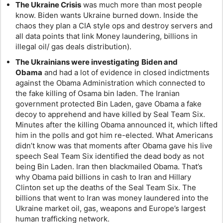
The Ukraine Crisis
was much more than most people
know. Biden wants Ukraine burned down. Inside the
chaos they plan a CIA style ops and destroy servers and
all data points that link Money laundering, billions in
illegal oil/ gas deals distribution).
The Ukrainians were investigating
Biden and
Obama
and had a lot of evidence in closed indictments
against the Obama Administration which connected to
the fake killing of Osama bin laden. The Iranian
government protected Bin Laden, gave Obama a fake
decoy to apprehend and have killed by Seal Team Six.
Minutes after the killing Obama announced it, which lifted
him in the polls and got him re-elected. What Americans
didn’t know was that moments after Obama gave his live
speech Seal Team Six identified the dead body as not
being Bin Laden. Iran then blackmailed Obama. That’s
why Obama paid billions in cash to Iran and Hillary
Clinton set up the deaths of the Seal Team Six. The
billions that went to Iran was money laundered into the
Ukraine market oil, gas, weapons and Europe’s largest
human trafficking network.