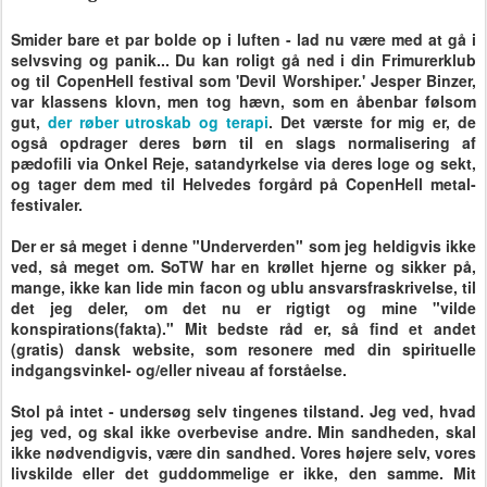
Smider bare et par bolde op i luften - lad nu være med at gå i
selvsving og panik... Du kan roligt gå ned i din Frimurerklub
og til CopenHell festival som 'Devil Worshiper.' Jesper Binzer,
var klassens klovn, men tog hævn, som en åbenbar følsom
gut,
der røber utroskab og terapi
.
Det værste for mig er, de
også opdrager deres børn til en slags normalisering af
pædofili via Onkel Reje, satandyrkelse via deres loge og sekt,
og tager dem med til Helvedes forgård på CopenHell metal-
festivaler.
Der er så meget i denne "Underverden" som jeg heldigvis ikke
ved, så meget om. SoTW har en krøllet hjerne og sikker på,
mange, ikke kan lide min facon og ublu ansvarsfraskrivelse, til
det jeg deler, om det nu er rigtigt og mine "vilde
konspirations(fakta)." Mit bedste råd er, så find et andet
(gratis) dansk website, som resonere med din spirituelle
indgangsvinkel- og/eller niveau af forståelse.
Stol på intet - undersøg selv tingenes tilstand. Jeg ved, hvad
jeg ved, og skal ikke overbevise andre. Min sandheden, skal
ikke nødvendigvis, være din sandhed. Vores højere selv, vores
livskilde eller det guddommelige er ikke, den samme. Mit