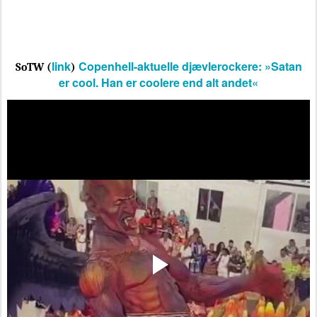
link
Copenhell-aktuelle djævlerockere: »Satan
SoTW (
)
er cool. Han er coolere end alt andet«