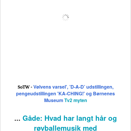
Vølvens varsel', ’D-A-D’ udstillingen,
SoTW -
pengeudstillingen 'KA-CHING!' og Børnenes
Museum
Tv2 myten
...
Gåde: Hvad har langt hår og
røvballemusik med