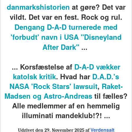
danmarkshistorien
at gøre? Det var
vildt. Det var en fest. Rock og rul.
Dengang D-A-D turnerede med
'forbudt' navn i USA "Disneyland
After Dark"
...
... Korsfæstelse af
D-A-D vækker
katolsk kritik
. Hvad har
D.A.D.'s
NASA 'Rock Stars' lawsuit
,
Raket-
Madsen og Astro-Andreas
til fælles?
Alle medlemmer af en hemmelig
illuminati mandeklub!?! ...
Verdensalt
Udgivet den 29. November 2025 af