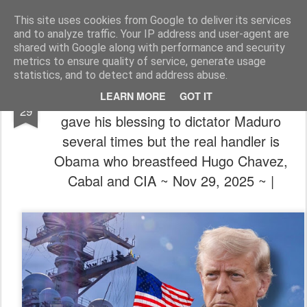
The universe is eternal, infinite and vibrant, a conscious cosmos
This site uses cookies from Google to deliver its services
and to analyze traffic. Your IP address and user-agent are
Pages
shared with Google along with performance and security
metrics to ensure quality of service, generate usage
statistics, and to detect and address abuse.
NOV
⛽💥🪖(Brace-4-Impact) Pope Francis
LEARN MORE
GOT IT
29
gave his blessing to dictator Maduro
several times but the real handler is
Obama who breastfeed Hugo Chavez,
Cabal and CIA ~ Nov 29, 2025 ~ |