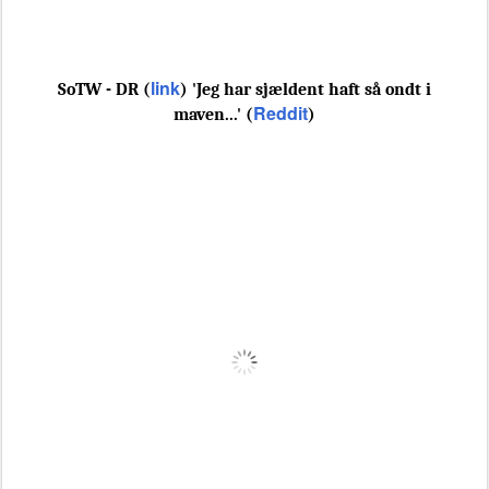
link
SoTW - DR (
) 'Jeg har sjældent haft så ondt i
Reddit
maven...' (
)