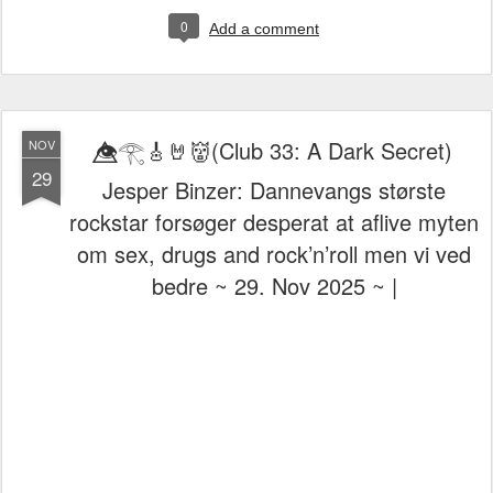
0
Add a comment
👁️⃤𓂀🎸🤘👹(Club 33: A Dark Secret)
NOV
29
Jesper Binzer: Dannevangs største
rockstar forsøger desperat at aflive myten
om sex, drugs and rock’n’roll men vi ved
bedre ~ 29. Nov 2025 ~ |