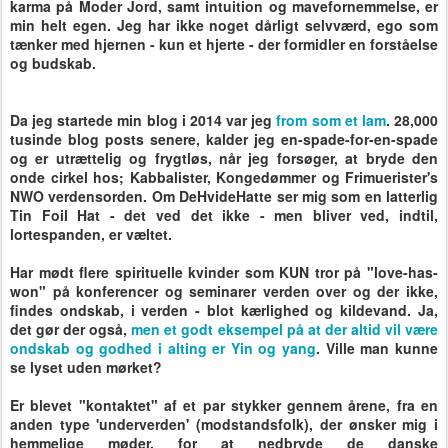
karma på Moder Jord, samt intuition og mavefornemmelse, er
min helt egen. Jeg har ikke noget dårligt selvværd, ego som
tænker med hjernen - kun et hjerte - der formidler en forståelse
og budskab.
Da jeg startede min blog i 2014 var jeg
from som et lam
. 28,000
tusinde blog posts senere, kalder jeg en-spade-for-en-spade
og er utrættelig og frygtløs, når jeg forsøger, at bryde den
onde cirkel hos; Kabbalister, Kongedømmer og Frimuerister's
NWO verdensorden. Om DeHvideHatte ser mig som en latterlig
Tin Foil Hat - det ved det ikke - men bliver ved, indtil,
lortespanden, er væltet.
Har mødt flere spirituelle kvinder som KUN tror på "love-has-
won" på konferencer og seminarer verden over og der ikke,
findes ondskab, i verden - blot kærlighed og kildevand. Ja,
det gør der også,
men et godt eksempel på at der altid vil være
ondskab og godhed i alting er Yin og yang
. Ville man kunne
se lyset uden mørket?
Er blevet "kontaktet" af et par stykker gennem årene, fra en
anden type 'underverden' (modstandsfolk), der ønsker mig i
hemmelige møder, for at nedbryde de danske