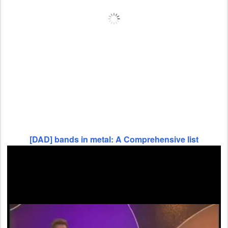
[DAD] bands in metal: A Comprehensive list