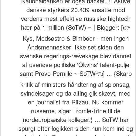
Nationalbanken er også hacket..!! Aktive
danske styrkers 20.439 ansatte mod
verdens mest effektive russiske hightech
hær på 1 million (SoTW) ~ | Blogger: [👉
Kys, Medsøstre & Bimboer - men ingen
Åndsmennesker! Ikke set siden den
svenske regerings-rævekage blev dannet
af useriøse politiske 'Qkvins' talent-pulje
samt Provo-Pernille ~ SoTW👈] ... {Skarp
kritik af ministers håndtering af spionsag,
svindelsager og da alting gik skævt, med
en journalist fra Ritzau. Nu kommer
russerne, siger Tromle-Trine til de
nordeuropæiske kolleger.} ... SoTW har
spurgt efter logikken siden hun kom ind og