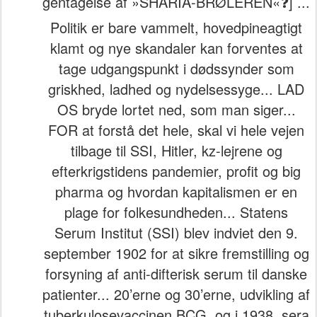
gentagelse af »SHARIA-BRØLEREN«❓] ...
Politik er bare vammelt, hovedpineagtigt
klamt og nye skandaler kan forventes at
tage udgangspunkt i dødssynder som
griskhed, ladhed og nydelsessyge... LAD
OS bryde lortet ned, som man siger...
FOR at forstå det hele, skal vi hele vejen
tilbage til SSI, Hitler, kz-lejrene og
efterkrigstidens pandemier, profit og big
pharma og hvordan kapitalismen er en
plage for folkesundheden... Statens
Serum Institut (SSI) blev indviet den 9.
september 1902 for at sikre fremstilling og
forsyning af anti-difterisk serum til danske
patienter... 20’erne og 30’erne, udvikling af
tuberkulosevaccinen BCG, og i 1938, sera