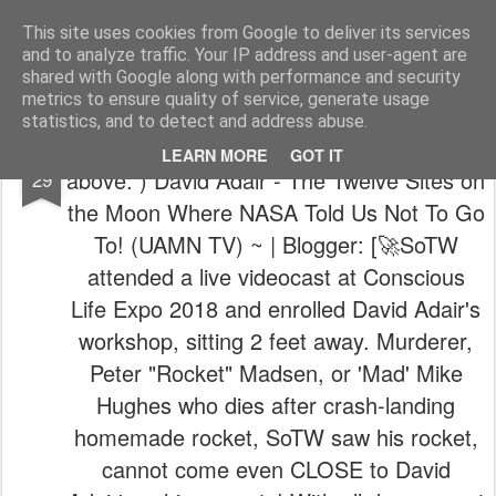
The universe is eternal, infinite and vibrant, a conscious cosmos
This site uses cookies from Google to deliver its services
and to analyze traffic. Your IP address and user-agent are
Pages
shared with Google along with performance and security
metrics to ensure quality of service, generate usage
statistics, and to detect and address abuse.
👩‍🚀🚀🌌 ~ (“Semper Supra” - “always
JUN
LEARN MORE
GOT IT
above.”) David Adair - The Twelve Sites on
29
the Moon Where NASA Told Us Not To Go
To! (UAMN TV) ~ | Blogger: [🚀SoTW
attended a live videocast at Conscious
Life Expo 2018 and enrolled David Adair's
workshop, sitting 2 feet away. Murderer,
Peter "Rocket" Madsen, or 'Mad' Mike
Hughes who dies after crash-landing
homemade rocket, SoTW saw his rocket,
cannot come even CLOSE to David