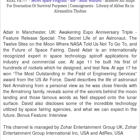
REAL PIC??? -
Secret Space Program - SSP - Solar Warden
- Massive Air Ships
For Evacuation Or Survival Purposes | Cosmogenesis - Library of Akbar Ra in
Alexandria Thuban
Adair in Manchester, UK: Awakening Expo Anniversary Triple -
Feature Release Special: The Secret Life of an Astronaut, The
Twelve Sites on the Moon Where NASA Told Us Not To Go To, and
the Future of Space Fairing. David Adair is an internationally
recognized expert in space technology spinoff applications for
industry and commercial use. At age 11 he built his first of
hundreds of rockets which he designed, and test flew. At age 17 he
won “The Most Outstanding in the Field of Engineering Services”
award from the US Air Force. David describes the life of astronaut
Neil Armstrong from a personal view as he was close friends with
the Armstrong family, reveals some of the secrets behind the moon
landing and those famous words as Neil stepped onto the lunar
surface. David also discloses some of the incredible technology
utilized by space fairing agencies, and what we can expect in the
future. Bonus Feature: Interview
This channel is managed by Zohar Entertainment Group UK, Zohar
Entertainment Group International Inc, USA and AdRev, USA