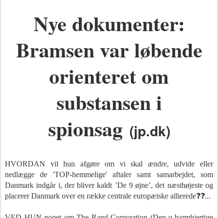
Nye dokumenter:
Bramsen var løbende
orienteret om
substansen i
spionsag
(jp.dk)
HVORDAN vil hun afgøre om vi skal ændre, udvide eller
nedlægge de 'TOP-hemmelige' aftaler samt samarbejdet, som
Danmark indgår i, der bliver kaldt ’De 9 øjne’, det næsthøjeste og
placerer Danmark over en række centrale europæiske allierede❓❓...
VED HUN noget om The Rand Corporation (Den u-barmhjertige