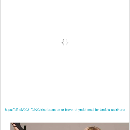
https://olfi.dk/2021/02/22/trine-bramsen-er-blevet-et-yndet-maal-for-landets-satirikere/