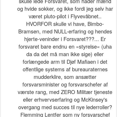
skulle lede Forsvaret, som hader mænd
og hvide sokker, og ikke fordi jeg selv har
været pluto-pilot i Flyvevåbnet..
HVORFOR skulle vi have, Bimbo-
Bramsen, med NULL-erfaring og hendes
hjerte-veninder i Forsvaret???... Er
forsvaret bare endnu en »styrelse« (uha
da da det må man ikke sige) eller
forlængede arm til Djøf Mafiaen i det
offentlige systems af bureauraternes
mudderklire, som ansætter
forsvarsminister og forsvarschefer af
værste rang, med ZERO Militær tjeneste
eller erhvervserfaring og McKinsey's
overgang med succes til nye lederroller?
Flemming Lentfer som ny forsvarschef