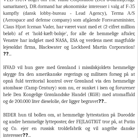
samaritaner), DR-formand har økonomiske interesser i valg af F-35
kampfly (dansk lobby-bureau - Lead Agency), Terma A/S
(Aerospace and defense company) som afgående Forsvarsminister,
Claus Hjort Iceman Vader,
har været vant med et (2-cifret million
beløb) af et 'hold-kæft-bolsje', for alle de hemmelige aftaler,
Venstre har indgået med NASA, ESA og verdens mest magtfulde
lejesoldat firma, Blackwater og Lockheed Martin Corporation!
❓❓...
HVAD vil hun gøre med Grønland i missilskjoldets hemmelige
skygge fra den amerikanske regerings og militærs forsøg på at
opnå fuld territorial kontrol over Grønland via den hemmelige
atombase (Camp Century) som nu, er sunket i isen og forurener
hele Den Kongelige Grønlandske Handel (KGH) med atomaffald
og de 200.000 liter dieselolie, der ligger begravet❓❓...
BIDER hun til bollen om, at hemmelige lyttestation på Dueodde
og andre hemmelige lytteposter, der FEJLAGTIGT tror på, at Putin
og Co. ejer en russisk troldefabrik og vil angribe danske
interesser❓❓...