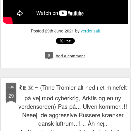
Posted
29th June 2021
by
verdensalt
0
Add a comment
💃🚪☠️ ~ (Trine-Tromler alt ned i et minefelt
JUN
29
på vej mod cyberkrig, Arktis og en ny
verdensorden) Pas på... Ulven kommer..!!
Neeej, de aggressive Russere krænker
dansk luftrum..!! .. Åh nej..