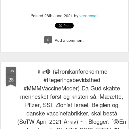
Posted
28th June 2021
by
verdensalt
0
Add a comment
💉✊🛑 (#Ironikanforekomme
JUN
#Regeringsbevidsthed
28
#MMMVaccineModer) Da Gud skabte
mennesket først og kristen så. Mæætte,
Pfizer, SSI, Zionist Israel, Belgien og
danske vaccinefabrikker, skal bestå
(SoTW April 2021 Arkiv) ~ | Blogger: [😵En