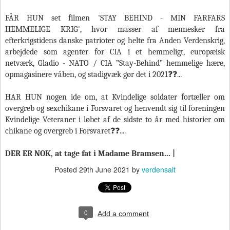
FÅR HUN set filmen 'STAY BEHIND - MIN FARFARS
HEMMELIGE KRIG', hvor masser af mennesker fra
efterkrigstidens danske patrioter og helte fra Anden Verdenskrig,
arbejdede som agenter for CIA i et hemmeligt, europæisk
netværk, Gladio - NATO / CIA ”Stay-Behind” hemmelige hære,
opmagasinere våben, og stadigvæk gør det i 2021❓❓...
HAR HUN nogen ide om, at Kvindelige soldater fortæller om
overgreb og sexchikane i Forsvaret og henvendt sig til foreningen
Kvindelige Veteraner i løbet af de sidste to år med historier om
chikane og overgreb i Forsvaret❓❓....
DER ER NOK, at tage fat i Madame Bramsen... |
Posted
29th June 2021
by
verdensalt
0
Add a comment