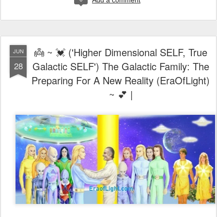
Add a comment
👼 ~ 💓 ('Higher Dimensional SELF, True
JUN
Galactic SELF') The Galactic Family: The
28
Preparing For A New Reality (EraOfLight)
~ 💕 |