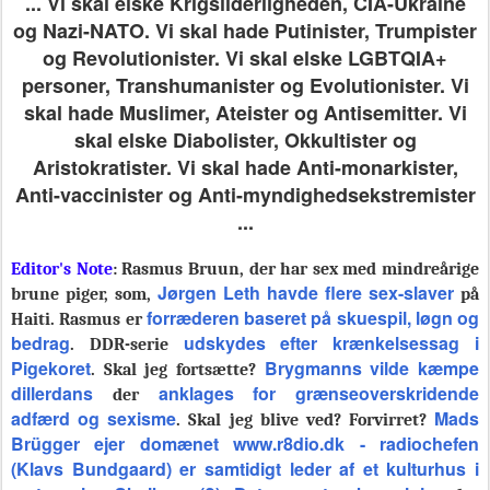
... Vi skal elske Krigsliderligheden, CIA-Ukraine
og Nazi-NATO. Vi skal hade Putinister, Trumpister
og Revolutionister. Vi skal elske LGBTQIA+
personer, Transhumanister og Evolutionister. Vi
skal hade Muslimer, Ateister og Antisemitter. Vi
skal elske Diabolister, Okkultister og
Aristokratister. Vi skal hade Anti-monarkister,
Anti-vaccinister og Anti-myndighedsekstremister
...
Editor's Note
: Rasmus Bruun, der har sex med mindreårige
Jørgen Leth havde flere sex-slaver
brune piger, som,
på
forræderen baseret på s
kuespil, løgn og
Haiti. Rasmus er
bedrag
udskydes efter krænkelsessag i
. DDR-serie
Pigekoret
Brygmanns vilde kæmpe
. Skal jeg fortsætte?
dillerdans
anklages for grænseoverskridende
der
adfærd og sexisme
Mads
. Skal jeg blive ved? Forvirret?
Brügger ejer domænet www.r8dio.dk - radiochefen
(Klavs Bundgaard) er samtidigt leder af et kulturhus i