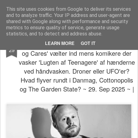
The universe is eternal, infinite and vibrant, a conscious cosmos
This site uses cookies from Google to deliver its services
and to analyze traffic. Your IP address and user-agent are
Pages
shared with Google along with performance and security
metrics to ensure quality of service, generate usage
statistics, and to detect and address abuse.
👁️⃤𓂀👻𖥂 🤪(Verden af lave) 'Clickpenge
SEP
LEARN MORE
GOT IT
29
og Cares' vælter ind mens komikere der
vasker 'Lugten af Teenagere' af hænderne
ved håndvasken. Droner eller UFO'er?
Hvad flyver rundt i Danmag, Cottonopolis
og The Garden State? ~ 29. Sep 2025 ~ |