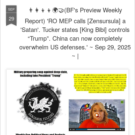
👨‍👩‍👦‍👦🌍🤝(BF's Preview Weekly
SEP
29
Report) 'RO MEP calls [Zensursula] a
'Satan'. Tucker states [King Bibi] controls
“Trump”. China can now completely
overwhelm US defenses.' ~ Sep 29, 2025
~ |