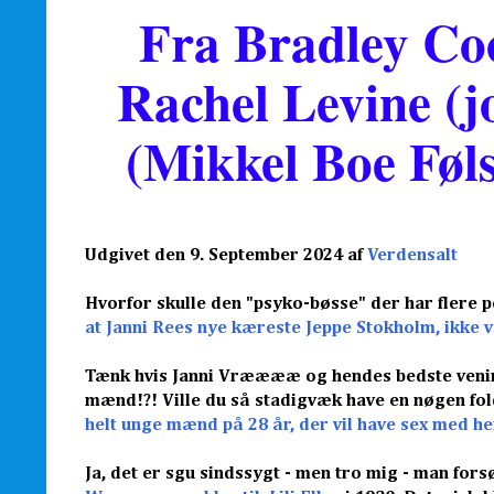
Fra Bradley Co
Rachel Levine (j
(Mikkel Boe Fø
Udgivet den 9. September 2024 af
Verdensalt
Hvorfor skulle den "psyko-bøsse" der har flere 
at Janni Rees nye kæreste Jeppe Stokholm, ikke 
Tænk hvis Janni Vrææææ og hendes bedste venind
mænd!?! Ville du så stadigvæk have en nøgen fol
helt
unge mænd på 28 år, der vil have sex med h
Ja, det er sgu sindssygt - men tro mig - man for