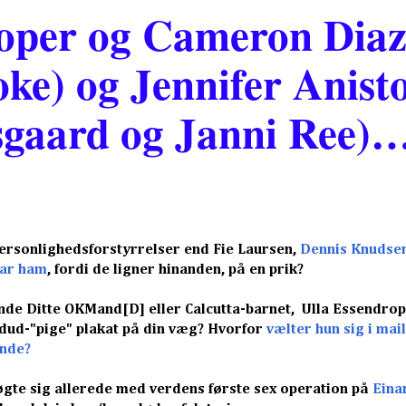
oper og Cameron Diaz
oke) og Jennifer Anist
lsgaard og Janni Ree
personlighedsforstyrrelser end Fie Laursen,
Dennis Knudsen
var ham
, fordi de ligner hinanden, på en prik?
e Ditte OKMand[D] eller Calcutta-barnet, Ulla Essendrop,
dud-"pige" plakat på din væg? Hvorfor
vælter hun sig i mai
ende?
søgte sig allerede med verdens første sex operation på
Eina