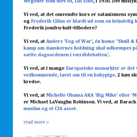
Wegener som blev til, Lili Elbe
, i 1930. Det misly
Vi ved, at det omvendte kors er satanismens symb
og
Frederik Cilius er klædt ud som en kvindelig 
Frederik jomfru-kult-tilbedere?
Vi ved, at
Anders 'Fog of War'
,
én homo "Skull &
kamp om danskernes holdning skal udkæmpes på or
sætte dagsordenen i værdidebatten.'
.
Vi ved, at i mange
Europæiske monarkier er det v
vedkommende, lavet om til en babypige
. 2 køn s
kredse.
Vi ved, at
Michelle Obama AKA 'Big Mike' eller 'Mi
er
Michael LaVaughn Robinson. Vi ved, at Bara
muslim og et CIA asset.
read more »