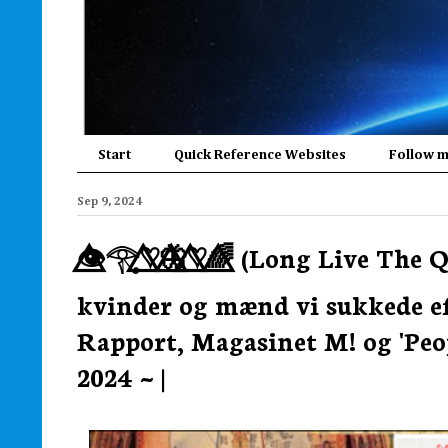
Start
Quick Reference Websites
Follow 
Sep 9, 2024
👁️⃤𓂀♡⃤🦋⃤♡⃤🌈⃤ (Long Live The 
kvinder og mænd vi sukkede eft
Rapport, Magasinet M! og 'Peopl
2024 ~ |