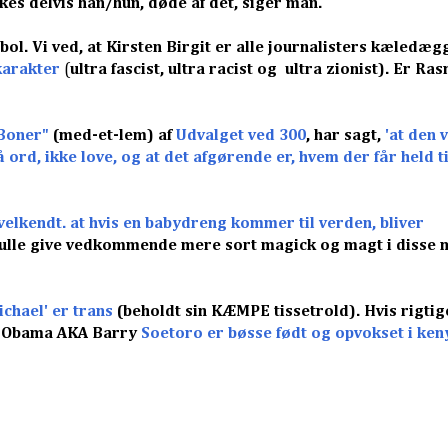
kkes delvis han/hun, døde af det, siger man.
ol. Vi ved, at Kirsten Birgit er alle journalisters kæledæg
karakter
(
ultra fascist, ultra racist og ultra zionist). Er Ra
 Boner"
(med-et-lem) af
Udvalget ved 300
, har sagt,
'at den v
d, ikke love, og at det afgørende er, hvem der får held ti
elkendt. at hvis en
babydreng kommer til verden, bliver
kulle give vedkommende mere sort magick og magt i disse 
chael' er trans
(beholdt sin KÆMPE tissetrold). Hvis rigtig
ck Obama AKA Barry
Soetoro er bøsse født og opvokset i ken