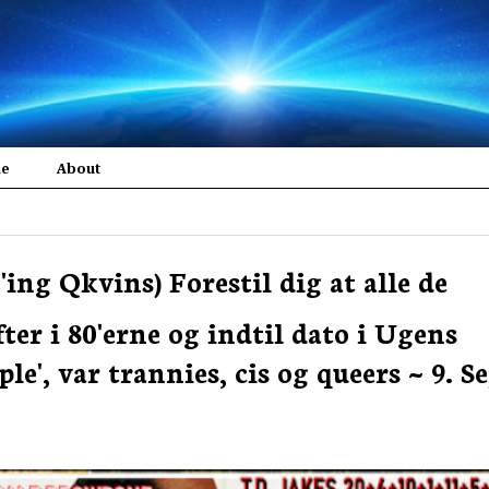
me
About
Q'ing Qkvins) Forestil dig at alle de
er i 80'erne og indtil dato i Ugens
e', var trannies, cis og queers ~ 9. S