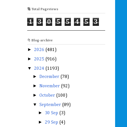
🔢 Total Pageviews
1
3
0
5
5
4
5
3
📁 Blog-archive
►
2026
(481)
►
2025
(916)
▼
2024
(1193)
►
December
(78)
►
November
(92)
►
October
(100)
▼
September
(89)
►
30 Sep
(3)
►
29 Sep
(4)