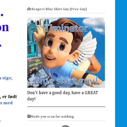
.
👼 Respect Blue Shirt Guy (Free Guy)
on
)…
 sige,
Don't have a good day, have a GREAT
 er født
day!
ls med
🩻Made you scan for nothing
r