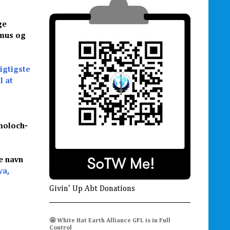
ge
smus og
igtigste
l at
moloch-
e navn
ya,
Givin' Up Abt Donations
🤩 White Hat Earth Alliance GFL is in Full
Control