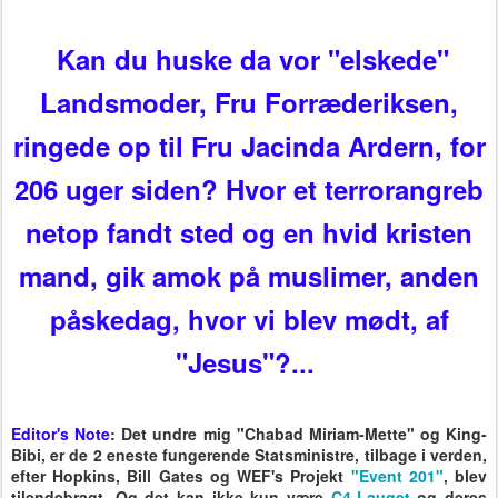
Kan du huske da vor "elskede"
Landsmoder, Fru Forræderiksen,
ringede op til Fru Jacinda Ardern, for
206 uger siden? Hvor et terrorangreb
netop fandt sted og en hvid kristen
mand, gik amok på muslimer, anden
påskedag, hvor vi blev mødt, af
"Jesus"?...
Editor's Note
: Det undre mig "Chabad Miriam-Mette" og King-
Bibi, er de 2 eneste fungerende Statsministre, tilbage i verden,
efter Hopkins, Bill Gates og WEF's Projekt
"Event 201"
, blev
tilendebragt. Og det kan ikke kun være
C4-Lauget
og deres