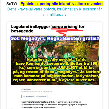
SoTW -
Epstein’s ‘pedophile island’ visitors revealed
Dette krav skal være opfyldt, før Christian Kjærs søn får
sin milliardarv