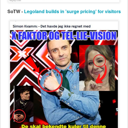
SoTW -
Legoland builds in 'surge pricing' for visitors