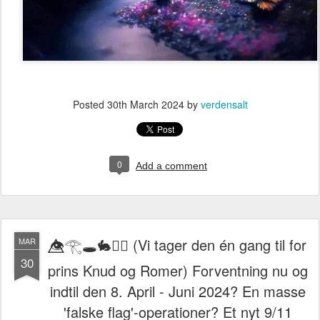
Posted
30th March 2024
by
verdensalt
0
Add a comment
👁️⃤𓂀🕳️🐇🏴‍☠️ (Vi tager den én gang til for
MAR
30
prins Knud og Romer) Forventning nu og
indtil den 8. April - Juni 2024? En masse
'falske flag'-operationer? Et nyt 9/11