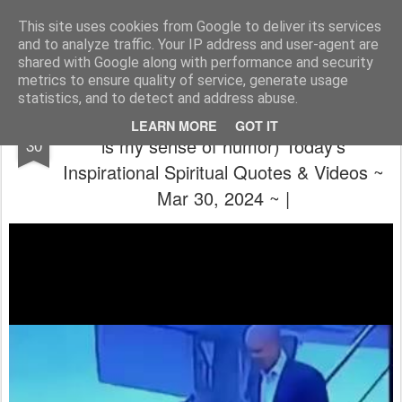
The universe is eternal, infinite and vibrant, a conscious cosmos
This site uses cookies from Google to deliver its services
and to analyze traffic. Your IP address and user-agent are
Pages
shared with Google along with performance and security
metrics to ensure quality of service, generate usage
statistics, and to detect and address abuse.
🙏 ~ 💝 (A fucked up world. All I've got left
MAR
LEARN MORE
GOT IT
is my sense of humor) Today's
30
Inspirational Spiritual Quotes & Videos ~
Mar 30, 2024 ~ |