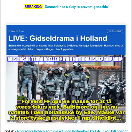
BREAKING
-
Denmark has a duty to prevent genocide
SoTW -
4 personer holdes som gidsel i den hollandske by Ede, hvor 150 boliger