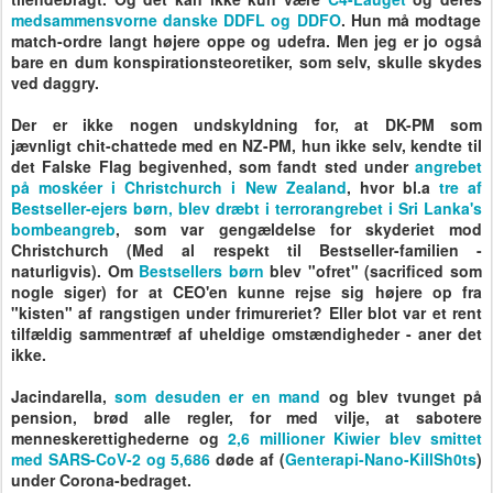
medsammensvorne danske DDFL og DDFO
. Hun må modtage
match-ordre langt højere oppe og udefra. Men jeg er jo også
bare en dum konspirationsteoretiker, som selv, skulle skydes
ved daggry.
Der er ikke nogen undskyldning for, at DK-PM som
jævnligt chit-chattede med en NZ-PM, hun ikke selv, kendte til
det Falske Flag begivenhed, som fandt sted under
angrebet
på moskéer i Christchurch i New Zealand
, hvor bl.a
tre af
Bestseller-ejers børn, blev dræbt i terrorangrebet i Sri Lanka's
bombeangreb
, som var gengældelse for skyderiet mod
Christchurch (Med al respekt til Bestseller-familien -
naturligvis). Om
Bestsellers børn
blev "ofret" (sacrificed som
nogle siger) for at CEO'en kunne rejse sig højere op fra
"kisten" af rangstigen under frimureriet? Eller blot var et rent
tilfældig sammentræf af uheldige omstændigheder - aner det
ikke.
Jacindarella,
som desuden er en mand
og blev tvunget på
pension, brød alle regler, for med vilje, at sabotere
menneskerettighederne og
2,6 millioner Kiwier blev smittet
med SARS-CoV-2 og 5,686
døde af (
Genterapi-Nano-KillSh0ts
)
under Corona-bedraget.