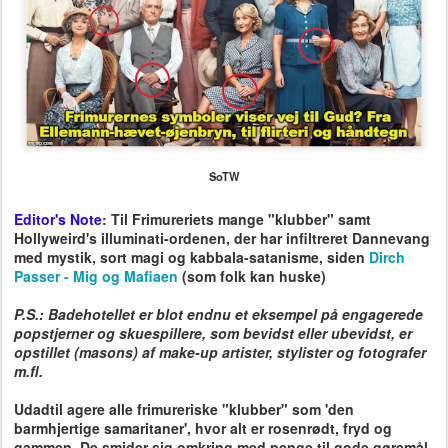
SoTW
Editor's Note
:
Til Frimureriets mange "klubber" samt
Hollyweird's illuminati-ordenen, der har infiltreret Dannevang
med mystik, sort magi og kabbala-satanisme, siden
Dirch
Passer - Mig og Mafiaen
(som folk kan huske)
P.S.:
Badehotellet er blot endnu et eksempel på engagerede
popstjerner og skuespillere, som bevidst eller ubevidst, er
opstillet (masons) af make-up artister, stylister og fotografer
m.fl.
Udadtil agere alle frimureriske "klubber" som 'den
barmhjertige samaritaner', hvor alt er rosenrødt, fryd og
gammen. De smider sig omkring med penge til gode gøremål