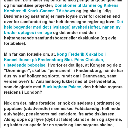
og humanitære projekter;
Donationer til Danner og Kirkens
Korshær, til Knæk-Cancer TV shows
og jeg skal gi' dig.
Brødrene (og søstrene) er mere loyale over for ordenen end
over for samfundet og har helt deres egne regler og love.
Det
hele begynder med det (livslange) tavshedsløftet, når en ny
broder optages i en loge
og det ender med den
højtrangerende samfundsborger eller eksklusion (og evig
fortabelse).
Min far kan fortælle om, at,
kong Frederik X skal bo i
Kancellihuset på Fredensborg Slot. Prins Christian,
tilstødende beboelse
. Hvorfor er det lige, at Kongen og de 2
"Dronninger", skal bo "permanent" i Fredensborg, når de har
dusinvis af boliger og slotte, rundt om i Dannevang, samt
verden over? Er A
malienborg lukket ned af DeHvideHatte,
som de gjorde med
Buckingham Palace,
den britiske regents
residens i London?
Nok om det, mine forældre, er nok de sødeste (jordnære) og
populære (udadvendte) mennesker. Fuldstændigt helt nede i
gulvhøjde, pensioneret mellemledere, fra arbejdsklassen.
Aldrig oppe og flyve (dybt at falde) blandt eliten og skyerne,
og kalder en spade for en spade og kan sagtens skelne,