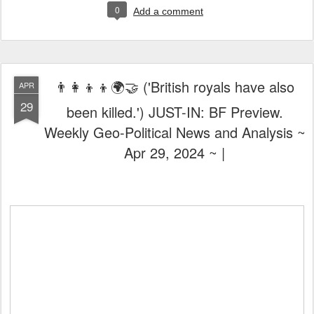
0
Add a comment
👨‍👩‍👦‍👦🌍🤝 ('British royals have also
APR
29
been killed.') JUST-IN: BF Preview.
Weekly Geo-Political News and Analysis ~
Apr 29, 2024 ~ |