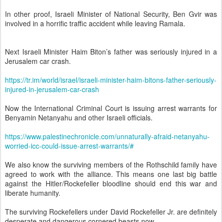
In other proof, Israeli Minister of National Security, Ben Gvir was
involved in a horrific traffic accident while leaving Ramala.
Next Israeli Minister Haim Biton’s father was seriously injured in a
Jerusalem car crash.
https://tr.im/world/israel/israeli-minister-haim-bitons-father-seriously-
injured-in-jerusalem-car-crash
Now the International Criminal Court is issuing arrest warrants for
Benyamin Netanyahu and other Israeli officials.
https://www.palestinechronicle.com/unnaturally-afraid-netanyahu-
worried-icc-could-issue-arrest-warrants/#
We also know the surviving members of the Rothschild family have
agreed to work with the alliance. This means one last big battle
against the Hitler/Rockefeller bloodline should end this war and
liberate humanity.
The surviving Rockefellers under David Rockefeller Jr. are definitely
desperate and dangerous cornered beasts now.