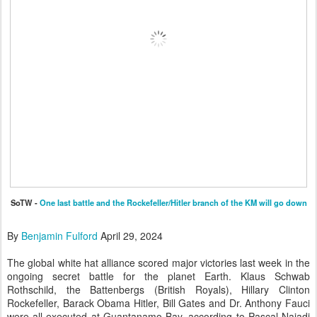
SoTW -
One last battle and the Rockefeller/Hitler branch of the KM will go down
By
Benjamin Fulford
April 29, 2024
The global white hat alliance scored major victories last week in the
ongoing secret battle for the planet Earth. Klaus Schwab
Rothschild, the Battenbergs (British Royals), Hillary Clinton
Rockefeller, Barack Obama Hitler, Bill Gates and Dr. Anthony Fauci
were all executed at Guantanamo Bay, according to Pascal Najadi