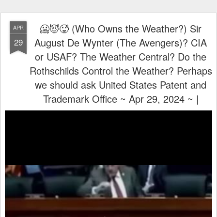
🥶😈🥵 (Who Owns the Weather?) Sir
APR
August De Wynter (The Avengers)? CIA
29
or USAF? The Weather Central? Do the
Rothschilds Control the Weather? Perhaps
we should ask United States Patent and
Trademark Office​ ~ Apr 29, 2024 ~ |