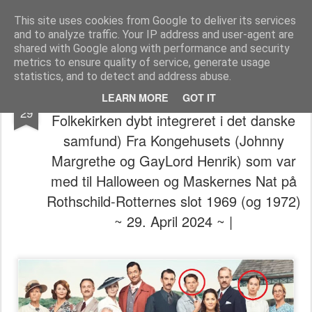
The universe is eternal, infinite and vibrant, a conscious cosmos
This site uses cookies from Google to deliver its services
and to analyze traffic. Your IP address and user-agent are
Pages
shared with Google along with performance and security
metrics to ensure quality of service, generate usage
statistics, and to detect and address abuse.
👁️⃤𓂀🎭🤝💀 (Frimureriet er som
APR
LEARN MORE
GOT IT
29
Folkekirken dybt integreret i det danske
samfund) Fra Kongehusets (Johnny
Margrethe og GayLord Henrik) som var
med til Halloween og Maskernes Nat på
Rothschild-Rotternes slot 1969 (og 1972)
~ 29. April 2024 ~ |