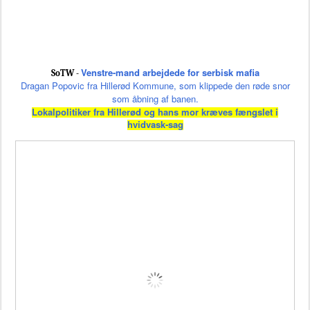
Venstre-mand arbejdede for serbisk mafia
SoTW -
Dragan Popovic fra Hillerød Kommune, som klippede den røde snor
som åbning af banen.
Lokalpolitiker fra Hillerød og hans mor kræves fængslet i
hvidvask-sag