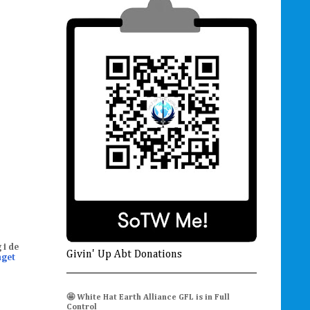
 i de
Givin' Up Abt Donations
aget
🤩 White Hat Earth Alliance GFL is in Full
Control