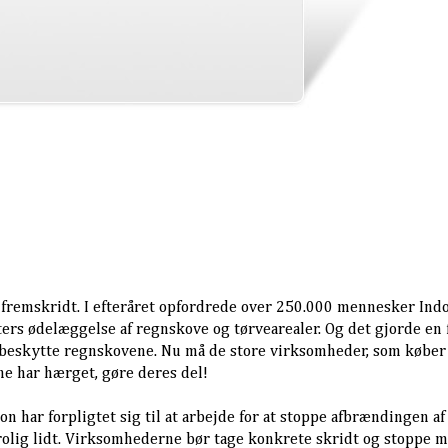
e fremskridt. I efteråret opfordrede over 250.000 mennesker Ind
ers ødelæggelse af regnskove og tørvearealer. Og det gjorde en 
t beskytte regnskovene. Nu må de store virksomheder, som køber
ne har hærget, gøre deres del!
 har forpligtet sig til at arbejde for at stoppe afbrændingen af
rolig lidt. Virksomhederne bør tage konkrete skridt og stoppe m