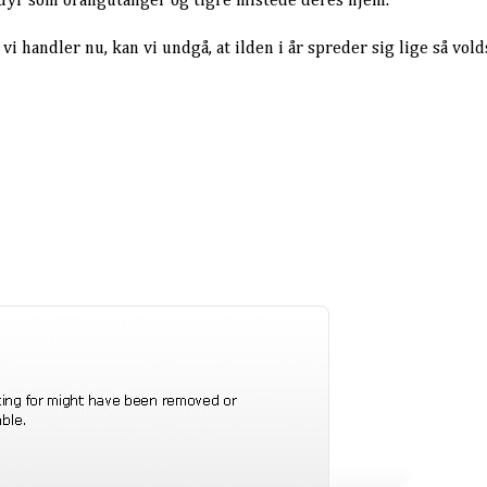
dyr som orangutanger og tigre mistede deres hjem.
vi handler nu, kan vi undgå, at ilden i år spreder sig lige så vol