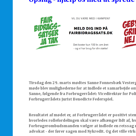
Tirsdag den 29. marts mødtes Sanne Fonnesbæk Vesterga
møde blev mulighederne for at indlede et samarbejde omk
Sanne, følgende fra Forbrugerrådet: Vicedirektør for P
Forbrugerrådets jurist Benedicte Federspiel.
Resultatet af mødet er, at Forbrugerrådet er positivt ste
hvorledes rollefordelingen skal være afhænger lidt af,
Forbrugerombudsmanden vælger at indlede en retssag mo
advokat - der fører sagen mod Nykredit. Og det ville virk