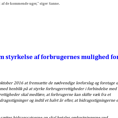
et af de kommende uger," siger Sanne.
om styrkelse af forbrugernes mulighed for
oktober 2016 at fremsætte de nødvendige lovforslag og foretage 
 med henblik på at styrke forbrugerrettigheder i forbindelse med
rrettigheder skal medføre, at forbrugerne kan skifte væk fra et
ragsstigninger og indtil et halvt år efter, at bidragsstigningerne 
er sætter bidragssatserne op skal betaler omkostningerne ved