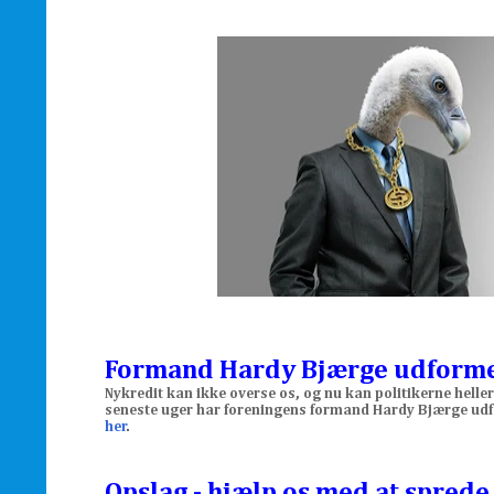
Formand Hardy Bjærge udformer 
Nykredit kan ikke overse os, og nu kan politikerne heller
seneste uger har foreningens formand Hardy Bjærge udfor
her
.
Opslag - hjælp os med at spred