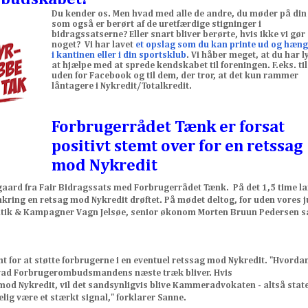
Du kender os. Men hvad med alle de andre, du møder på din 
som også er berørt af de uretfærdige stigninger i
bidragssatserne? Eller snart bliver berørte, hvis ikke vi gør
noget? Vi har lavet
et opslag som du kan printe ud og hæng
i kantinen eller i din sportsklub
. Vi håber meget, at du har ly
at hjælpe med at sprede kendskabet til foreningen. F.eks. til
uden for Facebook og til dem, der tror, at det kun rammer
låntagere i Nykredit/Totalkredit.
Forbrugerrådet Tænk er forsat
positivt stemt over for en retssag
mod Nykredit
ard fra Fair Bidragssats med Forbrugerrådet Tænk. På det 1,5 time l
ring en retsag mod Nykredit drøftet. På mødet deltog, for uden vores j
olitik & Kampagner Vagn Jelsøe, senior økonom Morten Bruun Pedersen 
mt for at støtte forbrugerne i en eventuel retssag mod Nykredit. "Hvorda
 hvad Forbrugerombudsmandens næste træk bliver. Hvis
d Nykredit, vil det sandsynligvis blive Kammeradvokaten - altså stat
elig være et stærkt signal," forklarer Sanne.