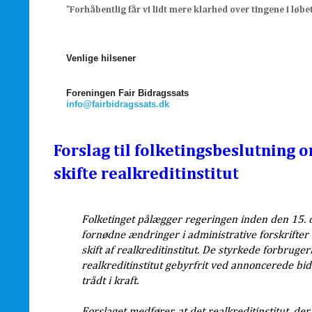
"Forhåbentlig får vi lidt mere klarhed over tingene i løb
Venlige hilsener
Foreningen Fair Bidragssats
info@fairbidragssats.dk
Forslag til folketingsbeslutning 
skifte realkreditinstitut
Folketinget pålægger regeringen inden den 15. 
fornødne ændringer i administrative forskrifter
skift af realkreditinstitut. De styrkede forbruge
realkreditinstitut gebyrfrit ved annoncerede bidd
trådt i kraft.
Forslaget medfører, at det realkreditinstitut, d