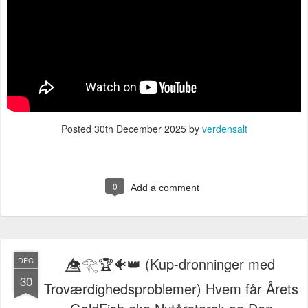
Posted
30th December 2025
by
verdensalt
0
Add a comment
👁️⃤𓂀🏆🐠👑 (Kup-dronninger med
DEC
30
Troværdighedsproblemer) Hvem får Årets