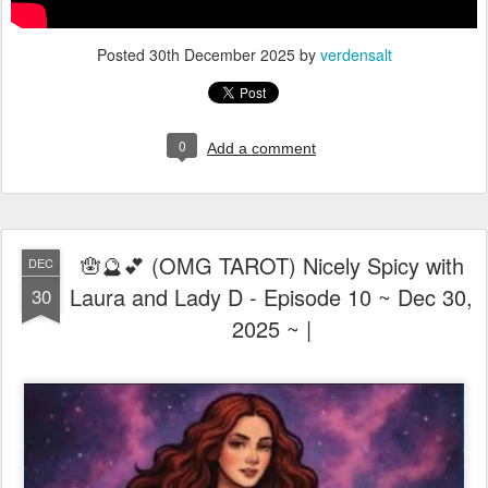
Posted
30th December 2025
by
verdensalt
0
Add a comment
🪬🔮💕 (OMG TAROT) Nicely Spicy with
DEC
Laura and Lady D - Episode 10 ~ Dec 30,
30
2025 ~ |