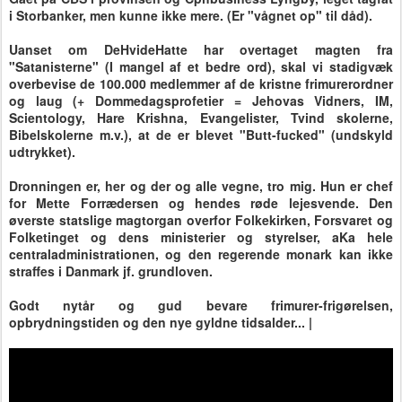
i Storbanker, men kunne ikke mere. (E
r "vågnet op" til dåd).
Uanset om DeHvideHatte har overtaget magten fra
"Satanisterne" (I mangel af et bedre ord), skal vi stadigvæk
overbevise de 100.000 medlemmer af de kristne frimurerordner
og laug (+ Dommedagsprofetier = Jehovas Vidners, IM,
Scientology, Hare Krishna, Evangelister, Tvind skolerne,
Bibelskolerne m.v.), at de er blevet "Butt-fucked" (undskyld
udtrykket).
Dronningen er, her og der og alle vegne, tro mig.
Hun er chef
for Mette Forrædersen og hendes røde lejesvende. Den
øverste statslige magtorgan overfor Folkekirken, Forsvaret og
Folketinget og dens ministerier og styrelser, aKa hele
centraladministrationen, og den regerende monark kan ikke
straffes i Danmark jf. grundloven.
Godt nytår og gud bevare frimurer-frigørelsen,
opbrydningstiden og den nye gyldne tidsalder... |