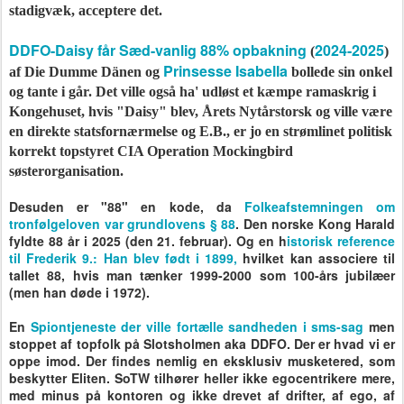
stadigvæk, acceptere det.
DDFO-Daisy får Sæd-vanlig 88% opbakning
2024-2025
(
)
Prinsesse Isabella
af Die Dumme Dänen og
bollede sin onkel
og tante i går.
Det ville også ha' udløst et kæmpe ramaskrig i
Kongehuset, hvis "Daisy" blev, Årets Nytårstorsk og ville være
en direkte statsfornærmelse og E.B., er jo en strømlinet politisk
korrekt topstyret CIA Operation Mockingbird
søsterorganisation.
Desuden er "88" en kode, da
Folkeafstemningen om
tronfølgeloven var grundlovens § 88
. Den norske Kong Harald
fyldte 88 år i 2025 (den 21. februar). Og en h
istorisk reference
til Frederik 9.: Han blev født i 1899,
hvilket kan associere til
tallet 88, hvis man tænker 1999-2000 som 100-års jubilæer
(men han døde i 1972).
En
Spiontjeneste der ville fortælle sandheden i sms-sag
men
stoppet af topfolk på Slotsholmen aka DDFO. Der er hvad vi er
oppe imod. Der findes nemlig en eksklusiv musketered, som
beskytter Eliten.
SoTW tilhører heller ikke egocentrikere mere,
med minus på kontoren og ikke drevet af drifter, af ego, af