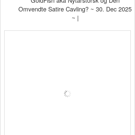
GoldFish aka Nytårstorsk og Den
Omvendte Satire Cavling? ~ 30. Dec 2025
~ |