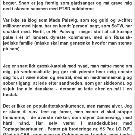
begær. Snart er jeg færdig som gårdsanger og må grave mig
ned i skoven sammen med PTSD-soldaterne.
Var ikke så klog som Mads Palsvig, som tog guld og 3-cifret
millioner med hjem, har en kendt 'person' sagt, som SoTW, har
snakket med. Hertil, er Hr. Palsvig, meget stolt af sit kæmpe
palæ i ét af landers dyreste kommuner, med sin Russisk-
jødiske familie (måske skal man gentænke hvorfor man stemte
på ham).
Jeg er snart lidt græsk-katolsk med hvad, man måtte mene om
mig, på verdensalt.dk; jeg gør mit yderste hver evig eneste
dag for, at være nobel og neutral, med en medmenneskelig og
sober tilgang, at lede efter sandheden, som gør skideondt, og
skjult for alle danskere - detsom at lede efter en nål i en
høstak.
Det er ikke en popularitetskonkurrence, men ramme alvor. Jeg
er skam til sjov, fest og farver, men mener vi skal stoppe
frimurerne, i de øverste rækker, som styrer Dannevang, med
hård hånd. Har selv været i mandeklubber med
"optagelsesritualer". Festet på broderloge nr. 55 Pax I.O.O.F..
Gået på CBS i provinsen og Cphbusiness Lyngby, leget tagfat