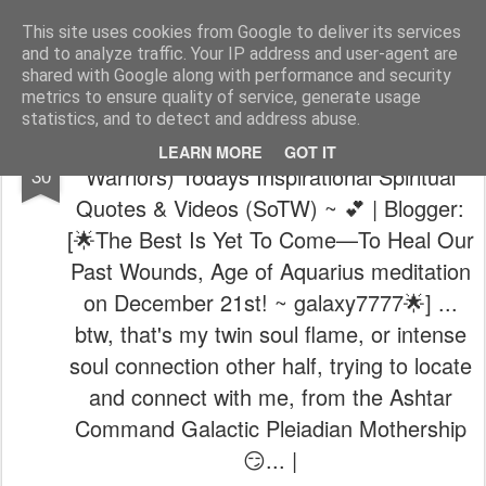
The universe is eternal, infinite and vibrant, a conscious cosmos
This site uses cookies from Google to deliver its services
and to analyze traffic. Your IP address and user-agent are
Pages
shared with Google along with performance and security
metrics to ensure quality of service, generate usage
statistics, and to detect and address abuse.
🙏 ~ 💝 (400,000 AOA Lightworkers /
DEC
LEARN MORE
GOT IT
Warriors) Todays Inspirational Spiritual
30
Quotes & Videos (SoTW) ~ 💕 | Blogger:
[🌟The Best Is Yet To Come—To Heal Our
Past Wounds, Age of Aquarius meditation
on December 21st! ~ galaxy7777🌟] ...
btw, that's my twin soul flame, or intense
soul connection other half, trying to locate
and connect with me, from the Ashtar
Command Galactic Pleiadian Mothership
😏... |