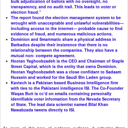
bulk adjudication of ballots with no oversight, no
transparency, and no audit trail. This leads to voter or
election fraud.”
The report found the election management system to be
wrought with unacceptable and unlawful vulnerabilities—
including access to the internet— probable cause to find
evidence of fraud, and numerous malicious actions.
Dominion and Smartmatic share a physical address in
Barbados despite their insistence that there is no
relationship between the companies. They also have a
mutual non- compete agreement.
Hootan Yaghoobzadeh is the CEO and Chairman of Staple
Street Capital, which is the entity that owns Dominion.
Hootan Yaghoobzadeh was a close confidant to Sadaam
Hussein and worked for the Saudi Bin Laden group.
Kavtech is a Pakistan based Business Intelligence firm
with ties to the Pakistani intelligence ISI. The Co-Founder
Waqas Butt is cc’d on emails containing personally
identifiable voter information from the Nevada Secretary
of State. The lead data scientist named Bilal Khan
Nawabzada tweets directly to ISI.
As more of this type of evidence surfaces, it activates three