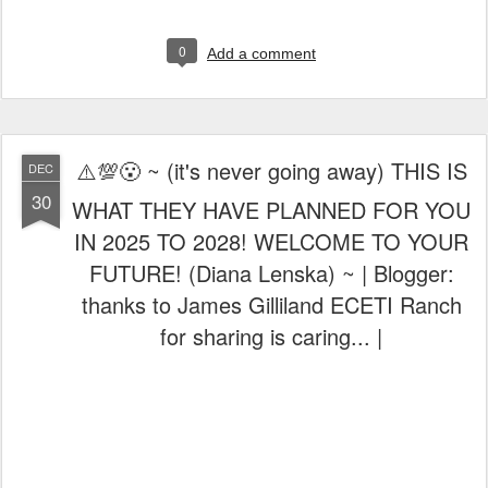
0
Add a comment
⚠️💯😮 ~ (it's never going away) THIS IS
DEC
30
WHAT THEY HAVE PLANNED FOR YOU
IN 2025 TO 2028! WELCOME TO YOUR
FUTURE! (Diana Lenska) ~ | Blogger:
thanks to James Gilliland ECETI Ranch
for sharing is caring... |