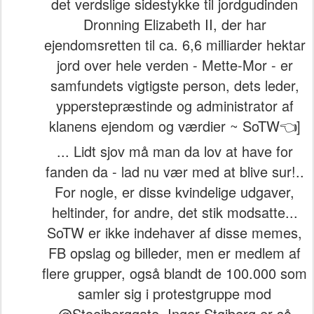
det verdslige sidestykke til jordgudinden
Dronning Elizabeth II, der har
ejendomsretten til ca. 6,6 milliarder hektar
jord over hele verden - Mette-Mor - er
samfundets vigtigste person, dets leder,
ypperstepræstinde og administrator af
klanens ejendom og værdier ~ SoTW👈]
... Lidt sjov må man da lov at have for
fanden da - lad nu vær med at blive sur!..
For nogle, er disse kvindelige udgaver,
heltinder, for andre, det stik modsatte...
SoTW er ikke indehaver af disse memes,
FB opslag og billeder, men er medlem af
flere grupper, også blandt de 100.000 som
samler sig i protestgruppe mod
@Stoejberggate. Inger Støjberg er så