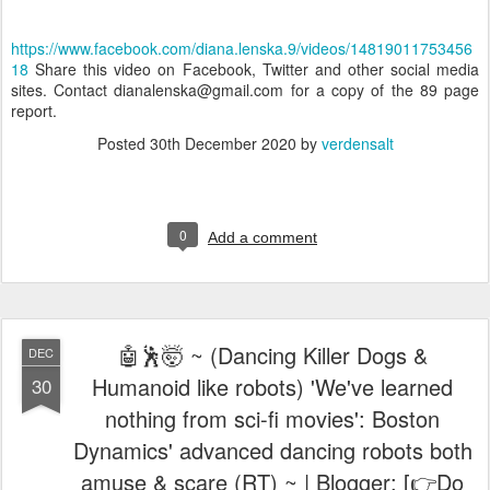
https://www.facebook.com/diana.lenska.9/videos/14819011753456
18
Share this video on Facebook, Twitter and other social media
sites. Contact dianalenska@gmail.com for a copy of the 89 page
report.
Posted
30th December 2020
by
verdensalt
0
Add a comment
🤖🕺🤯 ~ (Dancing Killer Dogs &
DEC
Humanoid like robots) 'We've learned
30
nothing from sci-fi movies': Boston
Dynamics' advanced dancing robots both
amuse & scare (RT) ~ | Blogger: [👉Do