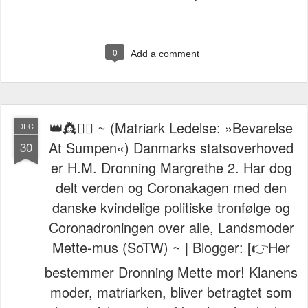
0
Add a comment
👑👸🦸‍♀️ ~ (Matriark Ledelse: »Bevarelse
DEC
At Sumpen«) Danmarks statsoverhoved
30
er H.M. Dronning Margrethe 2. Har dog
delt verden og Coronakagen med den
danske kvindelige politiske tronfølge og
Coronadroningen over alle, Landsmoder
Mette-mus (SoTW) ~ | Blogger: [👉Her
bestemmer Dronning Mette mor! Klanens
moder, matriarken, bliver betragtet som