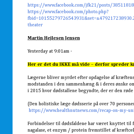
https://www.facebook.com/jfk21/posts/3851181
https://www.facebook.com/photo.php?
fbid=10155279726543931&set=a.479217238930
theater
Martin Hejlesen Jensen
Yesterday at 9:01am ·
Her er det du IKKE må vide – derfor spreder kr
Lægerne bliver myrdet efter opdagelse af kræftens
modstanden i den sammenhæng & i deres ønske om 
i 2015 hvor dødstallene begyndte, der er den røde 
(Den holistiske læge dødsserie på over 70 person
https://www.healthnutnews.com/recap-on-my-un
Forbindelser til dødsfaldene har været knyttet til
nagalase, et enzym / protein fremstillet af kræftcel