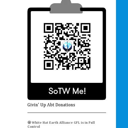
Givin' Up Abt Donations
🤩 White Hat Earth Alliance GFL is in Full
Control