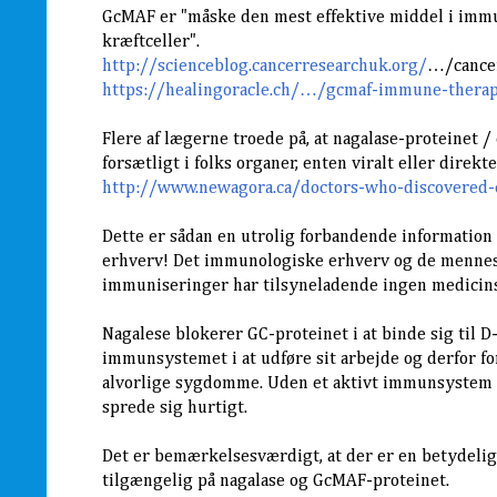
GcMAF er "måske den mest effektive middel i imm
kræftceller".
http://scienceblog.cancerresearchuk.org/
…/cance
https://healingoracle.ch/…/gcmaf-immune-therap
Flere af lægerne troede på, at nagalase-proteinet 
forsætligt i folks organer, enten viralt eller direk
http://www.newagora.ca/doctors-who-discovered
Dette er sådan en utrolig forbandende information 
erhverv! Det immunologiske erhverv og de menne
immuniseringer har tilsyneladende ingen medicins
Nagalese blokerer GC-proteinet i at binde sig til D
immunsystemet i at udføre sit arbejde og derfor fo
alvorlige sygdomme. Uden et aktivt immunsystem 
sprede sig hurtigt.
Det er bemærkelsesværdigt, at der er en betydel
tilgængelig på nagalase og GcMAF-proteinet.