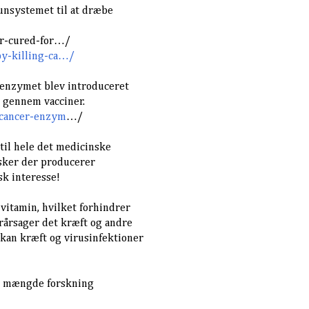
unsystemet til at dræbe
r-cured-for…/
y-killing-ca…/
/ enzymet blev introduceret
te gennem vacciner.
-cancer-enzym
…/
til hele det medicinske
sker der producerer
k interesse!
-vitamin, hvilket forhindrer
rårsager det kræft og andre
kan kræft og virusinfektioner
ig mængde forskning