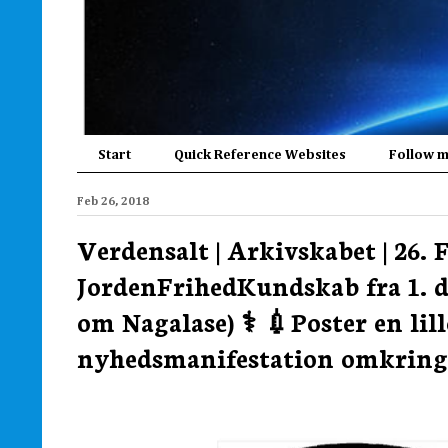
Start
Quick Reference Websites
Follow 
Feb 26, 2018
Verdensalt | Arkivskabet | 26. 
JordenFrihedKundskab fra 1. dec
om Nagalase) ⚕️ 💉Poster en lill
nyhedsmanifestation omkring 