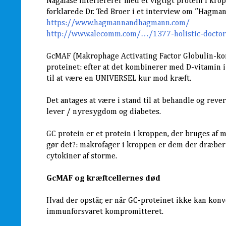
Nagalase interfererer med et vigtigt protein i kro
forklarede Dr. Ted Broer i et interview om ”Hagman
https://www.hagmannandhagmann.com/
http://www.alecomm.com/…/1377-holistic-doctor
GcMAF (Makrophage Activating Factor Globulin-ko
proteinet: efter at det kombinerer med D-vitamin i
til at være en UNIVERSEL kur mod kræft.
Det antages at være i stand til at behandle og rever
lever / nyresygdom og diabetes.
GC protein er et protein i kroppen, der bruges af 
gør det?: makrofager i kroppen er dem der dræber 
cytokiner af storme.
GcMAF og kræftcellernes død
Hvad der opstår, er når GC-proteinet ikke kan konv
immunforsvaret kompromitteret.