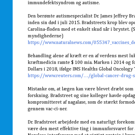
immundefektsyndrom og autisme.
Den berømte autismespecialist Dr. James Jeffrey B
inden sin død i juli 2015. Bradstreets krop blev o
Carolina-floden med et enkelt skud sår i brystet. (S
myndighederne)
https://www.naturalnews.com/055347_vaccines_de
Behandling alene af kræft er en af verdens mest luk
kræftmedicin ramte $ 100 mia. Marken i 2014 og fo
Dollars i 2018, ifølge IMS Healths Global Oncology
https://www.reuters.com/…/global-cancer-drug-
Mistanke om, at lægen kan være blevet dræbt som f
forskning. Bradstreet og sine kolleger havde opda
kompromitteret af nagalase, som de stærkt formod
gennem vac-ci-ner.
Dr. Bradstreet arbejdede med en naturligt foreko
være den mest effektive ting i immunforsvaret for