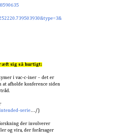
88590635
.252220.739503930&type=3&
æft sig så hurtigt:
ymer i vac-c-iner – det er
at afholde konference siden
tråd.
er
intended-serie
…/)
 forskning der involverer
ler og vira, der forårsager