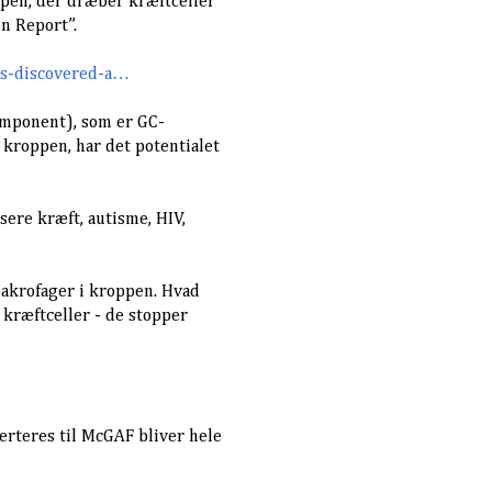
ppen, der dræber kræftceller
n Report”.
s-discovered-a…
mponent), som er GC-
 kroppen, har det potentialet
sere kræft, autisme, HIV,
makrofager i kroppen. Hvad
kræftceller - de stopper
erteres til McGAF bliver hele