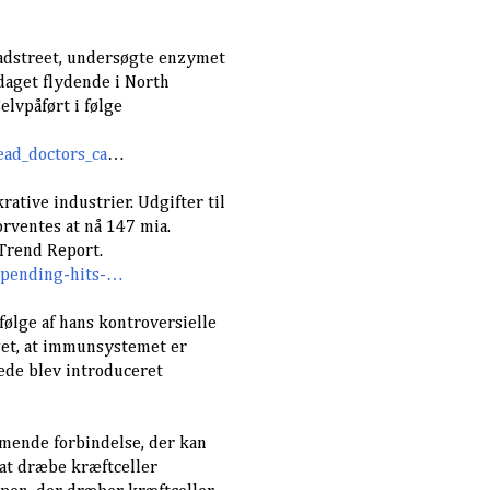
radstreet, undersøgte enzymet
pdaget flydende i North
elvpåført i følge
ad_doctors_ca
…
rative industrier. Udgifter til
rventes at nå 147 mia.
 Trend Report.
spending-hits-…
ølge af hans kontroversielle
get, at immunsystemet er
ede blev introduceret
mmende forbindelse, der kan
 at dræbe kræftceller