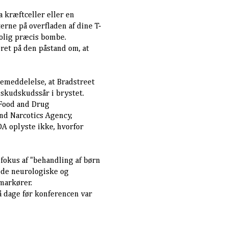
a kræftceller eller en
erne på overfladen af dine T-
olig præcis bombe.
eret på den påstand om, at
semeddelelse, at Bradstreet
t skudskudssår i brystet.
 Food and Drug
and Narcotics Agency,
DA oplyste ikke, hvorfor
fokus af "behandling af børn
ede neurologiske og
markører.
å dage før konferencen var