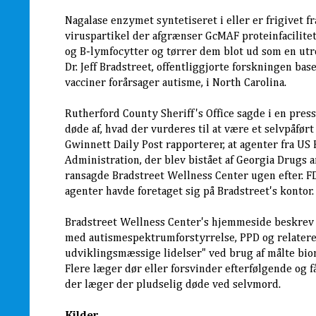
Nagalase enzymet syntetiseret i eller er frigivet fr
viruspartikel der afgrænser GcMAF proteinfacilitet
og B-lymfocytter og tørrer dem blot ud som en utr
Dr. Jeff Bradstreet, offentliggjorte forskningen bas
vacciner forårsager autisme, i North Carolina.
Rutherford County Sheriff's Office sagde i en pres
døde af, hvad der vurderes til at være et selvpåfør
Gwinnett Daily Post rapporterer, at agenter fra US
Administration, der blev bistået af Georgia Drugs 
ransagde Bradstreet Wellness Center ugen efter. F
agenter havde foretaget sig på Bradstreet's kontor.
Bradstreet Wellness Center's hjemmeside beskrev 
med autismespektrumforstyrrelse, PPD og relater
udviklingsmæssige lidelser" ved brug af målte bio
Flere læger dør eller forsvinder efterfølgende og f
der læger der pludselig døde ved selvmord.