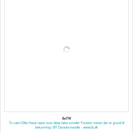
SoTW
Tv-vært Ditte Haue raser over deep fake-svindel: Forsker mener der er grund til
bekymring | BT Danske kendte - www.bt.dk