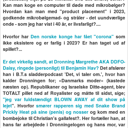
Kan man koge en computer til døde med mikrobølger?
Hvordan kan man med "product placement" i 2023,
godkende mikrobølgemad- og stråler - det uundværlige
onde - som jeg har vist i 40 år, er livsfarligt?....
Hvorfor har
Den norske konge har fået "corona"
som
ikke eksistere og er farlig i 2023? Er han taget ud af
spillet?...
Er det virkelig sandt, at Dronning Margrethe AKA DDFO-
Daisy, ringede (personligt) til Benjamin Hav?
Det afslører
han i B.T.s sladderpodcast 'Det, vi taler om.', hvor han
kalder Dronningen for; »Danmarks moder« (kastede
næsten op). Republikaner og Israelske Ditte-agent, blev
TOTALT pillet ned af Royalister og måtte til sidst, sige;
"jeg var fuldstændigt BLOWN AWAY af dit show på
lejet
".
Hvorfor
smører rapperen sig med Snake Brand
Prickly Heat på sine (penis) og nosser
og kom med en
bombejoke til Christian's gallafest?.
Her fortæller han, at
hans far arbejdede i Dronningelogen og hans mor, var