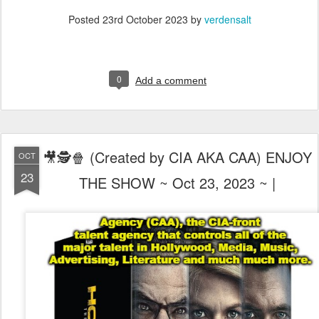
Posted
23rd October 2023
by
verdensalt
0
Add a comment
🎥🕵️🍿 (Created by CIA AKA CAA) ENJOY
OCT
23
THE SHOW ~ Oct 23, 2023 ~ |