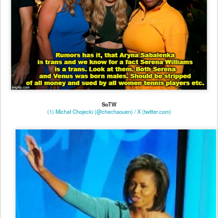
SoTW
(1) Michał Chojecki (@chechaouen) / X (twitter.com)