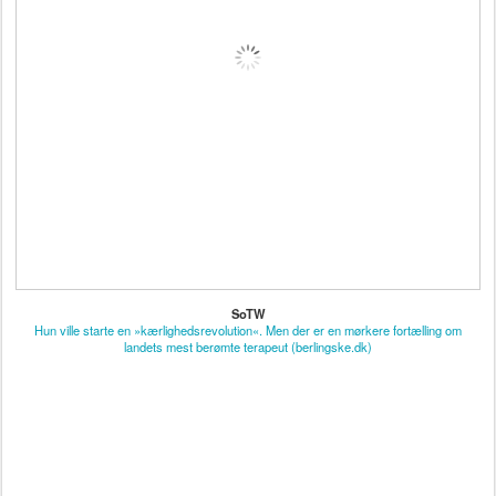
SoTW
Hun ville starte en »kærlighedsrevolution«. Men der er en mørkere fortælling om
landets mest berømte terapeut (berlingske.dk)