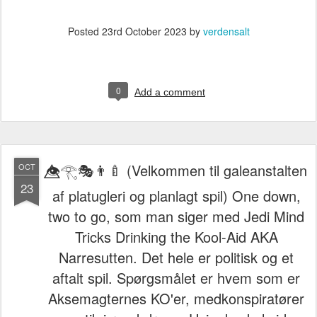
Posted
23rd October 2023
by
verdensalt
0
Add a comment
👁️⃤𓂀🎭👨‍🍼 (Velkommen til galeanstalten
OCT
23
af platugleri og planlagt spil) One down,
two to go, som man siger med Jedi Mind
Tricks Drinking the Kool-Aid AKA
Narresutten. Det hele er politisk og et
aftalt spil. Spørgsmålet er hvem som er
Aksemagternes KO'er, medkonspiratører