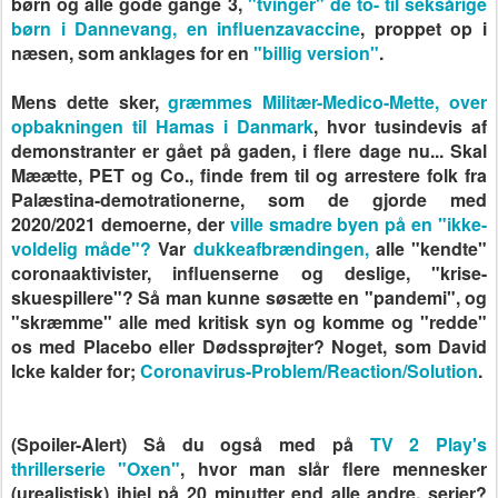
børn og alle gode gange 3,
"tvinger" de to- til seksårige
børn i Dannevang, en influenzavaccine
, proppet op i
næsen, som anklages for en
"billig version"
.
Mens dette sker,
græmmes Militær-Medico-Mette, over
opbakningen til Hamas i Danmark
, hvor tusindevis af
demonstranter er gået på gaden, i flere dage nu... Skal
Mæætte, PET og Co., finde frem til og arrestere folk fra
Palæstina-demotrationerne, som de gjorde med
2020/2021 demoerne, der
v
ille smadre byen på en "ikke-
voldelig måde"
?
Var
dukkeafbrændingen,
alle "kendte"
c
oronaaktivister, influenserne
og deslige, "krise-
skuespillere"? Så man kunne søsætte en "pandemi", og
"skræmme" alle med kritisk syn og komme og "redde"
os med Placebo eller Dødssprøjter? Noget, som David
Icke kalder for;
Coronavirus-Problem/Reaction/Solution
.
(Spoiler-Alert) Så du også med på
TV 2 Play's
thrillerserie "Oxen"
, hvor man slår flere mennesker
(urealistisk) ihjel på 20 minutter end alle andre, serier?