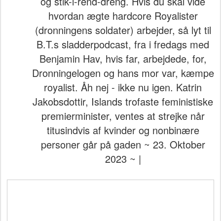
og stik-i-rend-dreng. Hvis du skal vide
hvordan ægte hardcore Royalister
(dronningens soldater) arbejder, så lyt til
B.T.s sladderpodcast, fra i fredags med
Benjamin Hav, hvis far, arbejdede, for,
Dronningelogen og hans mor var, kæmpe
royalist. Åh nej - ikke nu igen. Katrin
Jakobsdottir, Islands trofaste feministiske
premierminister, ventes at strejke når
titusindvis af kvinder og nonbinære
personer går på gaden ~ 23. Oktober
2023 ~ |