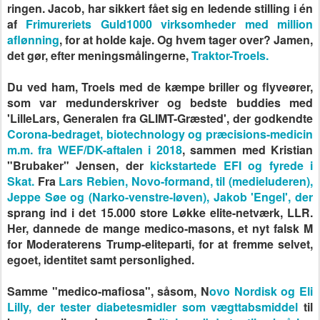
ringen. Jacob, har sikkert fået sig en ledende stilling i én
af
Frimureriets Guld1000 virksomheder med million
aflønning
, for at holde kaje. Og hvem tager over? Jamen,
det gør, efter meningsmålingerne,
Traktor-Troels.
Du ved ham, Troels med de kæmpe briller og flyveører,
som var medunderskriver og bedste buddies med
'LilleLars, Generalen fra GLIMT-Græsted', der godkendte
Corona-bedraget, biotechnology og præcisions-medicin
m.m. fra WEF/DK-aftalen i 2018
, sammen med Kristian
"Brubaker" Jensen, der
kickstartede EFI og fyrede i
Skat.
Fra
Lars Rebien, Novo-formand, til (medieluderen),
Jeppe Søe og (Narko-venstre-løven), Jakob 'Engel', der
sprang ind i det 15.000 store Løkke elite-netværk, LLR.
Her, dannede de mange medico-masons, et nyt falsk M
for Moderaterens Trump-eliteparti, for at fremme selvet,
egoet, identitet samt personlighed.
Samme "medico-mafiosa", såsom, N
ovo Nordisk og Eli
Lilly, der tester diabetesmidler som vægttabsmiddel
til