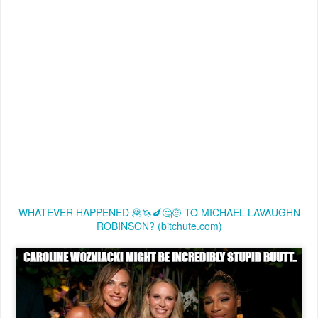
WHATEVER HAPPENED 🦧🦄🍆🤔🤨 TO MICHAEL LAVAUGHN
ROBINSON? (bitchute.com)